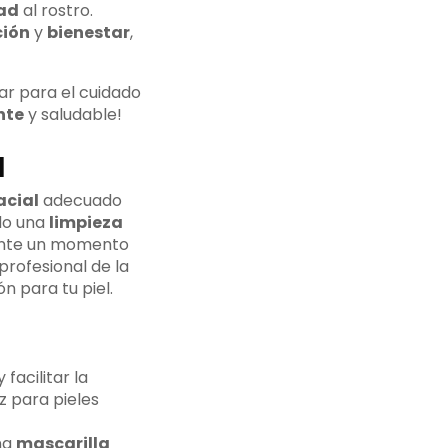
ad
al rostro.
ción
y
bienestar
,
ar para el cuidado
nte
y saludable!
l
acial
adecuado
ndo una
limpieza
ente un momento
profesional de la
n para tu piel.
 facilitar la
z para pieles
na
mascarilla