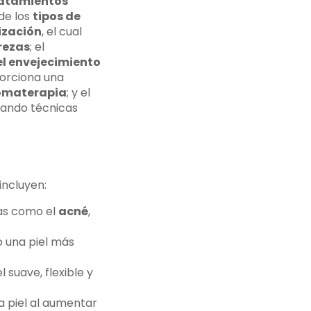
ratamientos
 de los
tipos de
ización
, el cual
rezas
; el
el envejecimiento
porciona una
omaterapia
; y el
izando técnicas
incluyen:
as como el
acné
,
o una piel más
suave, flexible y
a piel al aumentar