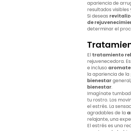
apariencia de arrug
resultados visibles
Si deseas
revitaliz
de rejuvenecimie
determinar el proce
Tratamien
El
tratamiento re
rejuvenecedora. Es
e incluso
aromate
la apariencia de la
bienestar
general,
bienestar
.
Imagínate tumbado
tu rostro. Los movi
el estrés. La sensa
agradables de la
a
relajante, una expe
El estrés es una re