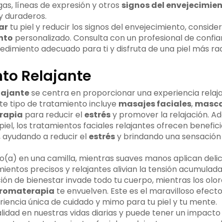
as, líneas de expresión y otros
signos del envejecimie
 y duraderos.
ar
tu piel y reducir los signos del envejecimiento, conside
nto
personalizado. Consulta con un profesional de confi
dimiento adecuado para ti y disfruta de una piel más radi
to Relajante
lajante
se centra en proporcionar una experiencia relaj
te tipo de tratamiento incluye
masajes faciales
,
mascar
rapia
para reducir el
estrés
y promover la relajación. 
 piel, los tratamientos faciales relajantes ofrecen benefici
 ayudando a reducir el
estrés
y brindando una sensación
(a) en una camilla, mientras suaves manos aplican deli
mientos precisos y relajantes alivian la tensión acumulada
ción de bienestar invade todo tu cuerpo, mientras los olo
romaterapia
te envuelven. Este es el maravilloso efect
riencia única de cuidado y mimo para tu piel y tu mente.
alidad en nuestras vidas diarias y puede tener un impacto