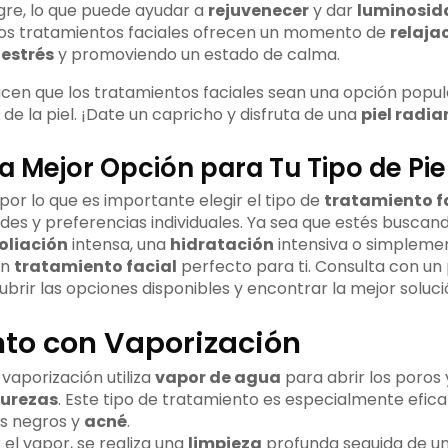
ngre, lo que puede ayudar a
rejuvenecer
y dar
luminosid
os tratamientos faciales ofrecen un momento de
relaja
l
estrés
y promoviendo un estado de calma.
acen que los tratamientos faciales sean una opción popul
de la piel. ¡Date un capricho y disfruta de una
piel radia
a Mejor Opción para Tu Tipo de Pie
 por lo que es importante elegir el tipo de
tratamiento f
des y preferencias individuales. Ya sea que estés busca
oliación
intensa, una
hidratación
intensiva o simplem
un
tratamiento facial
perfecto para ti. Consulta con un 
brir las opciones disponibles y encontrar la mejor solució
to con Vaporización
vaporización utiliza
vapor de agua
para abrir los poros y
urezas
. Este tipo de tratamiento es especialmente efica
s negros y
acné
.
el vapor, se realiza una
limpieza
profunda seguida de u