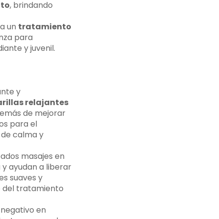
nto
, brindando
ra un
tratamiento
anza para
ante y juvenil.
ante y
illas relajantes
Además de mejorar
os para el
 de calma y
cados masajes en
 y ayudan a liberar
res suaves y
o del tratamiento
 negativo en