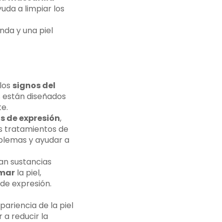
yuda a limpiar los
nda y una piel
 los
signos del
s están diseñados
te.
s de expresión
,
Los tratamientos de
blemas y ayudar a
an sustancias
rmar
la piel,
de expresión.
pariencia de la piel
 a reducir la