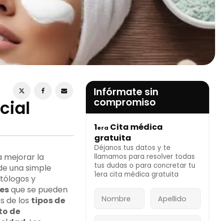
ESTOY DE ACUERDO CON LA
POLÍTICA DE
PRIVACIDAD
Infórmate sin
compromiso
cial
1
Cita médica
era
INFÓRMATE AHORA
gratuita
Déjanos tus datos y te
 mejorar la
llamamos para resolver todas
tus dudas o para concretar tu
de una simple
1era cita médica gratuita
tólogos y
les
que se pueden
s de los
tipos de
to de