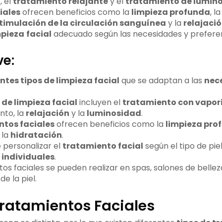
o
, el
tratamiento relajante
y el
tratamiento de lumin
iales
ofrecen beneficios como la
limpieza profunda
, l
timulación de la circulación sanguínea
y la
relajaci
mpieza
facial
adecuado según las necesidades y preferenc
ve:
ntes tipos de limpieza facial
que se adaptan a las
nec
 de limpieza facial
incluyen el
tratamiento con vapor
nto, la
relajación
y la
luminosidad
.
ntos faciales
ofrecen beneficios como la
limpieza pro
 la
hidratación
.
 personalizar el
tratamiento facial
según el tipo de piel
individuales
.
os faciales se pueden realizar en spas, salones de bellez
e la piel.
Tratamientos Faciales