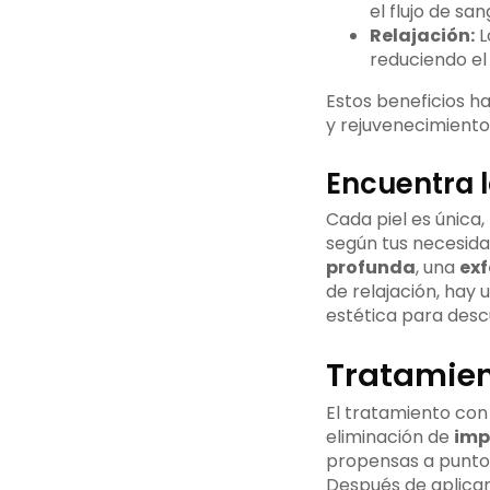
el flujo de sa
Relajación:
L
reduciendo e
Estos beneficios h
y rejuvenecimiento 
Encuentra l
Cada piel es única,
según tus necesida
profunda
, una
exf
de relajación, hay 
estética para descu
Tratamien
El tratamiento con 
eliminación de
imp
propensas a punto
Después de aplicar 