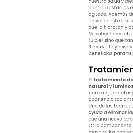
nuestra salud y bi
contrarrestar los 
agitada. Además d
clave de este trat
que la hidratan y 
No subestimes el 
tu piel, sino que t
Reserva hoy mismo 
beneficios para tu 
Tratamien
El
tratamiento de
natural
y
lumino
para mejorar el asp
apariencia radiant
Una de las técnica
ayuda a eliminar la
que una nueva capa 
Otro componente e
mascarillas contie