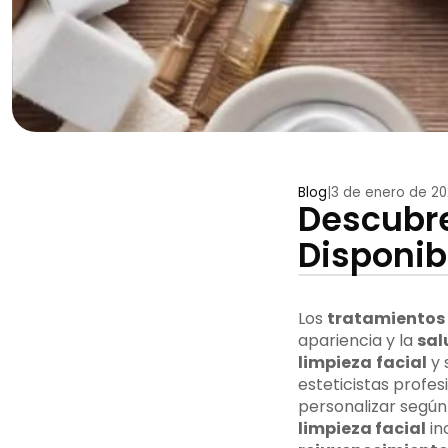
Blog
|
3 de enero de 2
Descubre
Disponib
Los
tratamientos 
apariencia y la
sal
limpieza
facial
y 
esteticistas profes
personalizar según 
limpieza facial
in