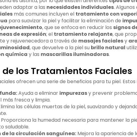
sona es distinta, por lo que existen diferentes
tipos de t
eden adaptar a las
necesidades individuales
. Algunos
iales
más comunes incluyen el
tratamiento con vapor
gua
para suavizar la piel y facilitar la eliminación de
impu
ejuvenecimiento
, que se enfoca en reducir los
signos d
íneas de expresión
; el
tratamiento relajante
, que pro
nte y rejuvenecedora a través de
masajes faciales
y
ar
luminosidad
, que devuelve a la piel su
brillo natural
util
ón química
y las
mascarillas iluminadoras
.
 de los Tratamientos Faciales
ciales ofrecen una serie de beneficios para tu piel. Estos 
ofunda:
Ayuda a eliminar
impurezas
y prevenir problem
l más fresca y limpia.
limina las células muertas de la piel, suavizando y dejand
te.
Proporciona la humedad necesaria para mantener la piel 
o saludable.
 de la circulación sanguínea:
Mejora la apariencia de l