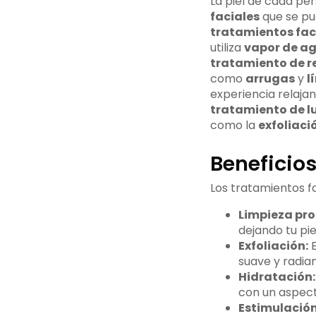
La piel de cada per
faciales
que se pu
tratamientos fac
utiliza
vapor de a
tratamiento de r
como
arrugas
y
l
experiencia relaja
tratamiento de 
como la
exfoliaci
Beneficios
Los tratamientos fa
Limpieza pr
dejando tu pie
Exfoliación:
E
suave y radian
Hidratación:
con un aspect
Estimulación