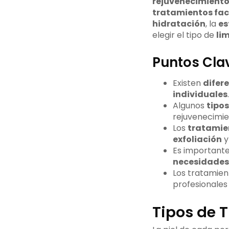
rejuvenecimient
tratamientos fac
hidratación
, la
es
elegir el tipo de
li
Puntos Cla
Existen
difere
individuales
.
Algunos
tipos
rejuvenecimie
Los
tratamie
exfoliación
y
Es importante
necesidades 
Los tratamient
profesionales d
Tipos de 