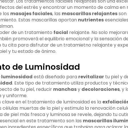
enestar. Los tratamientos faciales relajantes son una ex
efectos del estrés y encontrar un momento de calma en m
e los
masajes faciales
, las
mascarillas relajantes
son 
amiento. Estas mascarillas aportan
nutrientes
esenciales 
calman.
poder de un tratamiento
facial
relajante. No solo mejorar
ambién promoverá el equilibrio emocional y la sensación d
tu cita para disfrutar de un tratamietno relajante y exp
piel y tu estado de ánimo.
to de Luminosidad
 luminosidad
está diseñado para
revitalizar
tu piel y 
sidad
. Este tipo de tratamiento utiliza productos y técni
ecto de tu piel, reducir
manchas
y
decoloraciones
, y 
e y uniforme.
s clave en el tratamiento de luminosidad es la
exfoliaci
s células muertas de la piel y estimula la renovación celul
de piel más fresca y luminosa se revele, dejando tu cutis
sencial en este tratamiento son las
mascarillas ilumi
nen ingredientes específicos que trabajan para aclarar l