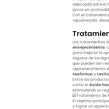
adecuada para el ti
poros en profundida
Con el tratamiento
rejuvenecida. ¡Rese
Tratamien
Los tratamientos d
envejecimiento
,
para mejorar la apa
Algunos de los sig
que pueden ser res
rejuvenecimiento 
reafirmar
y
revita
Entre los producto
como el
ácido hia
estimulando su reg
El objetivo princip
y lograr un aspect