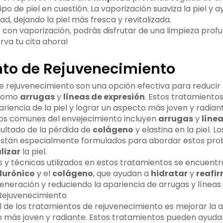
po de piel en cuestión. La vaporización suaviza la piel y a
d, dejando la piel más fresca y revitalizada.
 con vaporización, podrás disfrutar de una limpieza profu
rva tu cita ahora!
to de Rejuvenecimiento
e rejuvenecimiento son una opción efectiva para reducir
 como
arrugas
y
líneas de expresión
. Estos tratamiento
riencia de la piel y lograr un aspecto más joven y radian
nos comunes del envejecimiento incluyen
arrugas
y
línea
ultado de la pérdida de
colágeno
y elastina en la piel. 
están especialmente formulados para abordar estos pro
lizar
la piel.
s y técnicas utilizados en estos tratamientos se encuentr
lurónico
y el
colágeno
, que ayudan a
hidratar
y
reafi
eneración y reduciendo la apariencia de arrugas y líneas 
al de los tratamientos de rejuvenecimiento es mejorar la a
o más joven y radiante. Estos tratamientos pueden ayudar