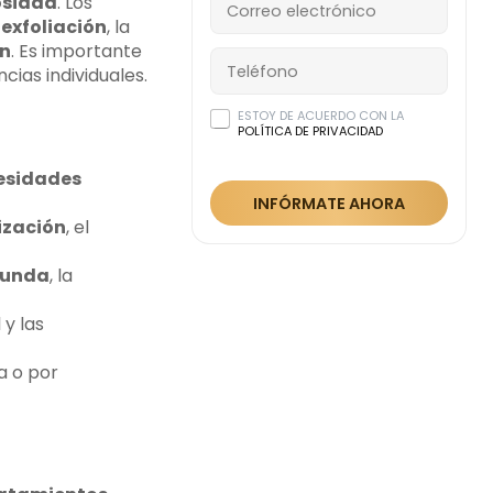
osidad
. Los
a
exfoliación
, la
ón
. Es importante
ias individuales.
ESTOY DE ACUERDO CON LA
POLÍTICA DE PRIVACIDAD
esidades
INFÓRMATE AHORA
ización
, el
funda
, la
 y las
a o por