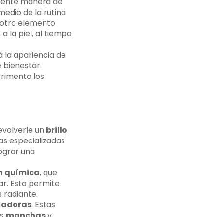
celente manera de
edio de la rutina
otro elemento
a la piel, al tiempo
á la apariencia de
e bienestar.
erimenta los
devolverle un
brillo
cas especializadas
lograr una
ón química
, que
ar. Esto permite
 radiante.
nadoras
. Estas
as
manchas
y