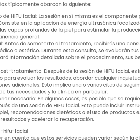
cios típicamente abarcan lo siguiente:
 de HIFU facial: La sesión en sí misma es el componente p
onsiste en la aplicación de energía ultrasónica focalizad
 las capas profundas de la piel para estimular la producc
ariencia general.
al: Antes de someterte al tratamiento, recibirás una consul
édico o estético. Durante esta consulta, se evaluarán tus
ará información detallada sobre el procedimiento, sus be
ost-tratamiento: Después de la sesión de HIFU facial, es 
 para evaluar los resultados, abordar cualquier inquietud
es adicionales. Esto implica una o varias citas de seguim
 tus necesidades y la clínica en particular.
rior necesario: En algunos casos, es posible que se requi
ués de una sesión de HIFU facial. Esto puede incluir instr
 piel, recomendaciones dietéticas o el uso de productos 
 resultados y acelerar la recuperación.
 en cuenta que estos servicios pueden variar según la clí