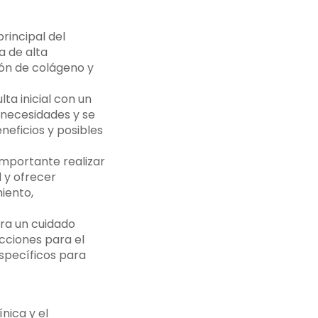
rincipal del
a de alta
ión de colágeno y
ta inicial con un
 necesidades y se
neficios y posibles
importante realizar
 y ofrecer
iento,
era un cuidado
ucciones para el
específicos para
nica y el