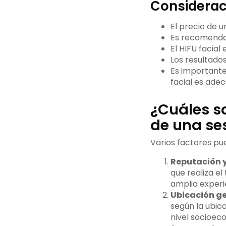
Considerac
El precio de u
Es recomendab
El HIFU facial
Los resultado
Es importante
facial es adec
¿Cuáles so
de una ses
Varios factores pue
Reputación y
que realiza el
amplia experi
Ubicación ge
según la ubica
nivel socioec