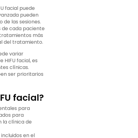
FU facial puede
 avanzada pueden
 de las sesiones.
s de cada paciente
r tratamientos más
l del tratamiento.
ede variar
 HIFU facial, es
tes clínicas.
en ser prioritarios
FU facial?
mentales para
ñados para
la clínica de
 incluidos en el