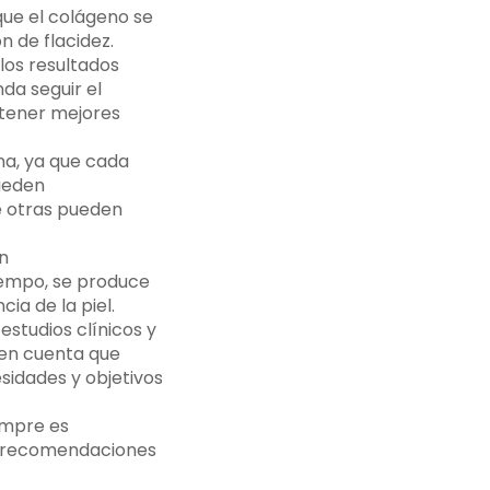
que el colágeno se
n de flacidez.
 los resultados
da seguir el
tener mejores
na, ya que cada
pueden
e otras pueden
n
iempo, se produce
ia de la piel.
studios clínicos y
 en cuenta que
sidades y objetivos
empre es
us recomendaciones