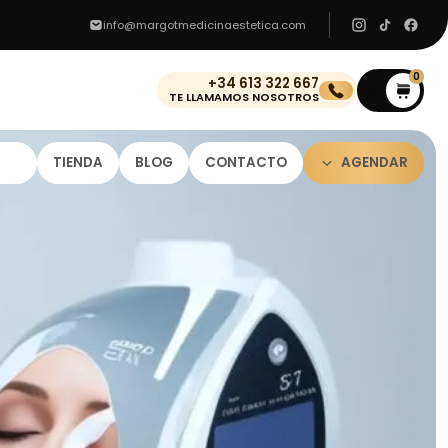
info@margotmedicinaestetica.com
0
+34 613 322 667
0
TE LLAMAMOS NOSOTROS
TIENDA
BLOG
CONTACTO
AGENDAR