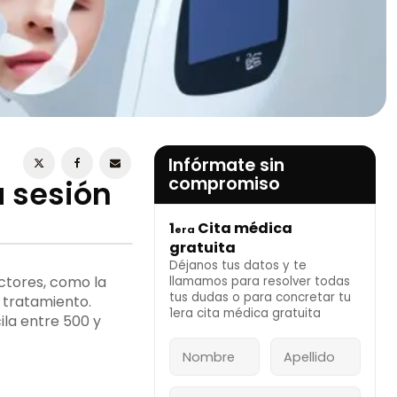
ESTOY DE ACUERDO CON LA
POLÍTICA DE
PRIVACIDAD
Infórmate sin
compromiso
a sesión
1
Cita médica
era
INFÓRMATE AHORA
gratuita
Déjanos tus datos y te
actores, como la
llamamos para resolver todas
tus dudas o para concretar tu
l tratamiento.
1era cita médica gratuita
ila entre 500 y