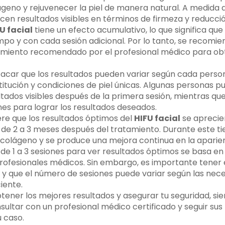
geno y rejuvenecer la piel de manera natural. A medida 
en resultados visibles en términos de firmeza y reducció
U facial
tiene un efecto acumulativo, lo que significa que
po y con cada sesión adicional. Por lo tanto, se recomien
miento recomendado por el profesional médico para ob
acar que los resultados pueden variar según cada perso
titución y condiciones de piel únicas. Algunas personas 
tados visibles después de la primera sesión, mientras qu
nes para lograr los resultados deseados.
ere que los resultados óptimos del
HIFU facial
se aprecie
e 2 a 3 meses después del tratamiento. Durante este t
 colágeno y se produce una mejora continua en la aparienc
e 1 a 3 sesiones para ver resultados óptimos se basa en e
profesionales médicos. Sin embargo, es importante tener
 y que el número de sesiones puede variar según las nece
iente.
btener los mejores resultados y asegurar tu seguridad, si
ltar con un profesional médico certificado y seguir s
u caso.