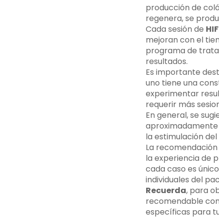
producción de colá
regenera, se produc
Cada sesión de
HIF
mejoran con el tiem
programa de trata
resultados.
Es importante dest
uno tiene una cons
experimentar resul
requerir más sesio
En general, se sugi
aproximadamente d
la estimulación del
La recomendación d
la experiencia de 
cada caso es único
individuales del pac
Recuerda
, para o
recomendable consu
específicas para t