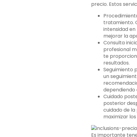
precio. Estos servi
Procedimiento
tratamiento. C
intensidad en
mejorar la ap
Consulta inici
profesional m
te proporcion
resultados.
Seguimiento p
un seguimiento
recomendacion
dependiendo de
Cuidado poste
posterior desp
cuidado de la
maximizar los
Es importante tener