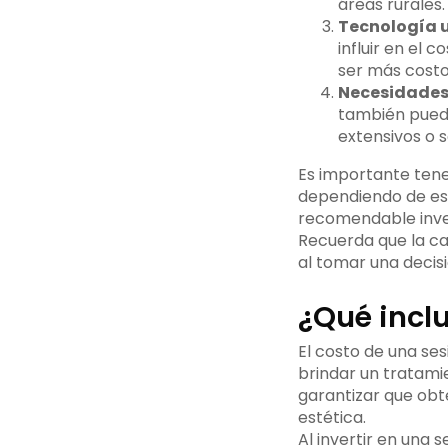
áreas rurales.
Tecnología u
influir en el
ser más costos
Necesidades 
también puede
extensivos o s
Es importante tene
dependiendo de esto
recomendable invest
Recuerda que la cal
al tomar una decisi
¿Qué inclu
El costo de una ses
brindar un tratami
garantizar que obt
estética.
Al invertir en una s