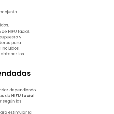
conjunto.
idos.
 de HIFU facial,
esupuesto y
dores para
incluidos.
 obtener los
mendadas
ariar dependiendo
nes de
HIFU facial
r según las
ara estimular la