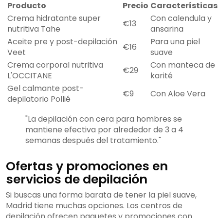
Producto
Precio
Características
Crema hidratante super
Con calendula y
€13
nutritiva Tahe
ansarina
Aceite pre y post-depilación
Para una piel
€16
Veet
suave
Crema corporal nutritiva
Con manteca de
€29
L'OCCITANE
karité
Gel calmante post-
€9
Con Aloe Vera
depilatorio Pollié
"La depilación con cera para hombres se
mantiene efectiva por alrededor de 3 a 4
semanas después del tratamiento."
Ofertas y promociones en
servicios de depilación
Si buscas una forma barata de tener la piel suave,
Madrid tiene muchas opciones. Los centros de
depilación ofrecen paquetes y promociones con