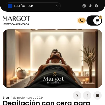
Euro (€) - EUR
0
0
Blog
|
14 de noviembre de 2024
Depilación con cera para