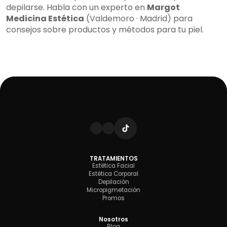
depilarse. Habla con un experto en
Margot
Medicina Estética
(Valdemoro · Madrid) para
consejos sobre productos y métodos para tu piel.
TRATAMIENTOS
Estética Facial
Estética Corporal
Depilación
Micropigmetación
Promos
Nosotros
Blog