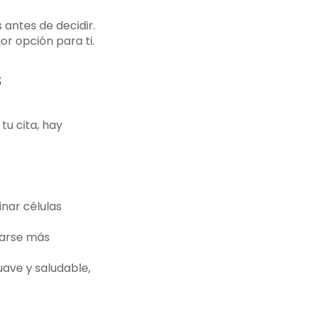
antes de decidir.
r opción para ti.
s
tu cita, hay
inar células
itarse más
uave y saludable,