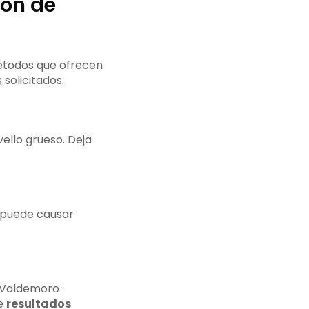
ión de
métodos que ofrecen
solicitados.
vello grueso. Deja
y puede causar
Valdemoro ·
ce
resultados