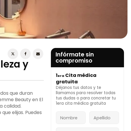
ESTOY DE ACUERDO CON LA
POLÍTICA DE
PRIVACIDAD
Infórmate sin
compromiso
leza y
1
Cita médica
era
INFÓRMATE AHORA
gratuita
Déjanos tus datos y te
ados que duran
llamamos para resolver todas
tus dudas o para concretar tu
Femme Beauty en El
1era cita médica gratuita
a calidad.
 que elijas. Puedes