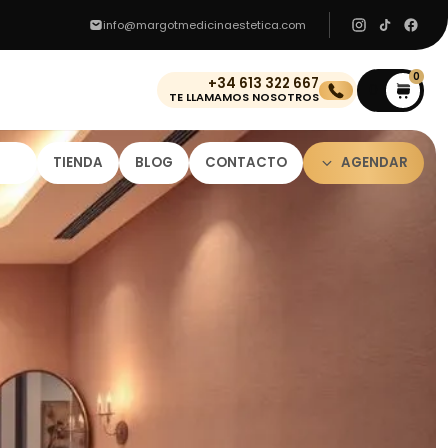
info@margotmedicinaestetica.com
0
+34 613 322 667
0
TE LLAMAMOS NOSOTROS
TIENDA
BLOG
CONTACTO
AGENDAR