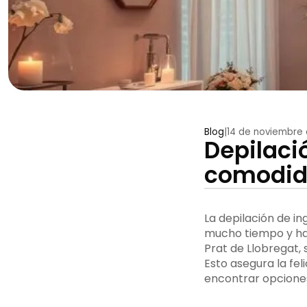
Blog
|
14 de noviembre
Depilaci
comodid
La depilación de i
mucho tiempo y ha
Prat de Llobregat, 
Esto asegura la fel
encontrar opcione