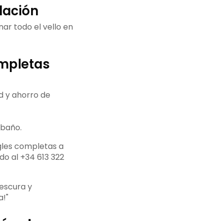
ilación
nar todo el vello en
ompletas
d y ahorro de
 baño.
gles completas a
do al +34 613 322
escura y
a!"