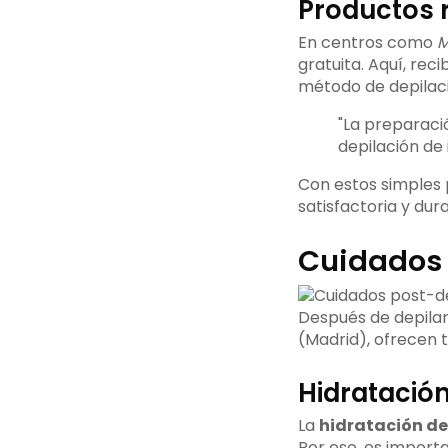
Productos 
En centros como
M
gratuita. Aquí, rec
método de depilac
"La preparaci
depilación de 
Con estos simples 
satisfactoria y dur
Cuidados 
Después de depilars
(Madrid), ofrecen 
Hidratación 
La
hidratación de 
Por eso, es import