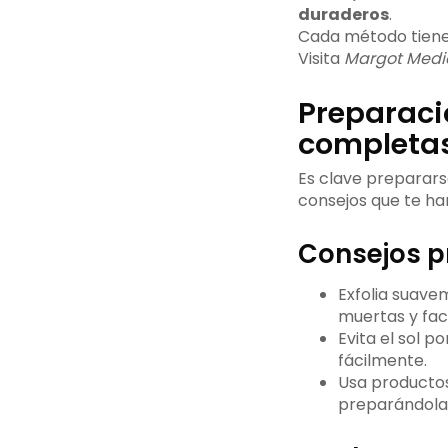
duraderos
.
Cada método tiene 
Visita
Margot Medic
Preparació
completa
Es clave prepararse
consejos que te ha
Consejos pr
Exfolia suavem
muertas y facil
Evita el sol p
fácilmente.
Usa productos 
preparándola 