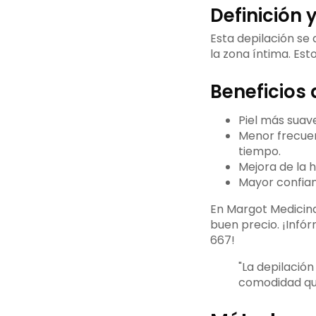
Definición 
Esta depilación se 
la zona íntima. Es
Beneficios 
Piel más suave
Menor frecuen
tiempo.
Mejora de la h
Mayor confian
En Margot Medicina
buen precio. ¡Infór
667!
"La depilació
comodidad que