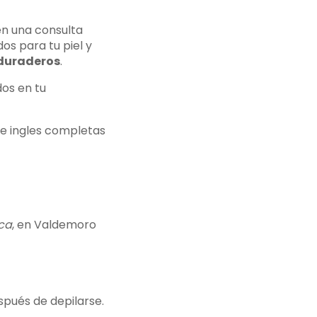
en una consulta
os para tu piel y
duraderos
.
os en tu
de ingles completas
ca
, en Valdemoro
spués de depilarse.