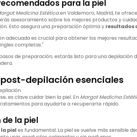
recomendados para la piel
argot Medicina Estética
en Valdemoro, Madrid, te ofrec
ibirás asesoramiento sobre los mejores productos y cuidad
ión. Esto asegura una preparación óptima y
resultados 
ón adecuada es crucial para obtener los mejores resultad
ingles completas."
pasos de preparación, estarás listo para una depilación 
adera.
post-depilación esenciales
e, es clave cuidar bien la piel. En
Margot Medicina Estéti
tratamientos para ayudarte a recuperarte rápido.
de la piel
la piel
es fundamental. La piel se vuelve más sensible de
ante usar
productos calmantes y sin perfumes
.