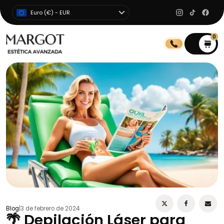
Euro (€) - EUR
0
0
Blog
|
3 de febrero de 2024
🌴 Depilación Láser para