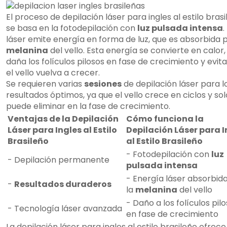
El proceso de depilación láser para ingles al estilo bras
se basa en la fotodepilación con
luz pulsada intensa
.
láser emite energía en forma de luz, que es absorbida p
melanina
del vello. Esta energía se convierte en calor,
daña los folículos pilosos en fase de crecimiento y evit
el vello vuelva a crecer.
Se requieren varias
sesiones
de depilación láser para l
resultados óptimos, ya que el vello crece en ciclos y sol
puede eliminar en la fase de crecimiento.
Ventajas de la Depilación
Cómo funciona la
Láser para Ingles al Estilo
Depilación Láser para I
Brasileño
al Estilo Brasileño
- Fotodepilación con
luz
- Depilación permanente
pulsada intensa
- Energía láser absorbid
-
Resultados duraderos
la
melanina
del vello
- Daño a los folículos pil
- Tecnología láser avanzada
en fase de crecimiento
La depilación láser para ingles al estilo brasileño ofrec