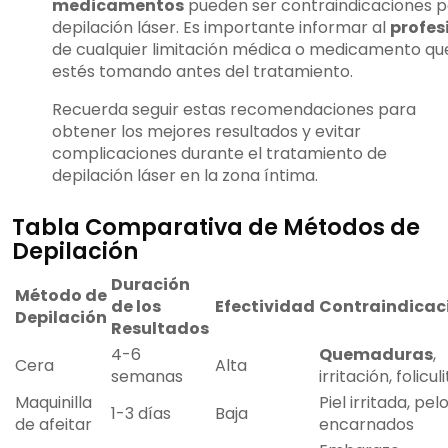
medicamentos
pueden ser contraindicaciones p
depilación láser. Es importante informar al
profes
de cualquier limitación médica o medicamento qu
estés tomando antes del tratamiento.
Recuerda seguir estas recomendaciones para
obtener los mejores resultados y evitar
complicaciones durante el tratamiento de
depilación láser en la zona íntima.
Tabla Comparativa de Métodos de
Depilación
Duración
Método de
de los
Efectividad
Contraindicac
Depilación
Resultados
4-6
Quemaduras
,
Cera
Alta
semanas
irritación, foliculi
Maquinilla
Piel irritada, pel
1-3 días
Baja
de afeitar
encarnados