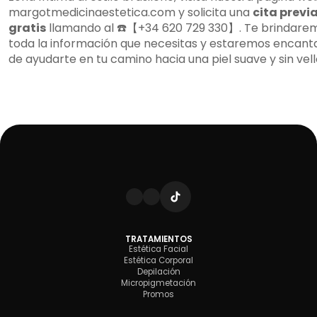
margotmedicinaestetica.com y solicita una
cita previ
gratis
llamando al ☎️【+34 620 729 330】. Te brindare
toda la información que necesitas y estaremos encant
de ayudarte en tu camino hacia una piel suave y sin vell
TRATAMIENTOS
Estética Facial
Estética Corporal
Depilación
Micropigmetación
Promos