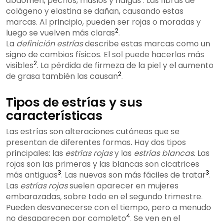
abdomen, pechos, muslos y nalgas
. Las fibras de
colágeno y elastina se dañan, causando estas
marcas. Al principio, pueden ser rojas o moradas y
2
luego se vuelven más claras
.
La
definición estrías
describe estas marcas como un
signo de cambios físicos. El sol puede hacerlas más
2
visibles
. La pérdida de firmeza de la piel y el aumento
2
de grasa también las causan
.
Tipos de estrías y sus
características
Las estrías son alteraciones cutáneas que se
presentan de diferentes formas. Hay dos tipos
principales: las
estrías rojas
y las
estrías blancas
. Las
rojas son las primeras y las blancas son cicatrices
3
3
más antiguas
. Las nuevas son más fáciles de tratar
.
Las
estrías rojas
suelen aparecer en mujeres
embarazadas, sobre todo en el segundo trimestre.
Pueden desvanecerse con el tiempo, pero a menudo
4
no desaparecen por completo
. Se ven en el