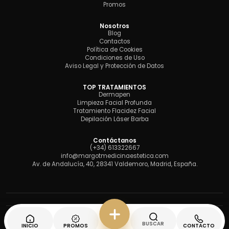
Promos
Nosotros
Blog
Contactos
Política de Cookies
Condiciones de Uso
Aviso Legal y Protección de Datos
TOP TRATAMIENTOS
Dermapen
Limpieza Facial Profunda
Tratamiento Flacidez Facial
Depilación Láser Barba
Contáctanos
(+34) 613322667
info@margotmedicinaestetica.com
Av. de Andalucía, 40, 28341 Valdemoro, Madrid, España.
BUSCAR
Desarrollado con
por Caribeclic.com
INICIO
PROMOS
CONTACTO