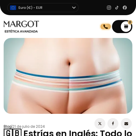
Euro (€) - EUR
0
0
Blog
|
21 de julio de 2024
🇬🇧 Estrías en Inglés: Todo lo