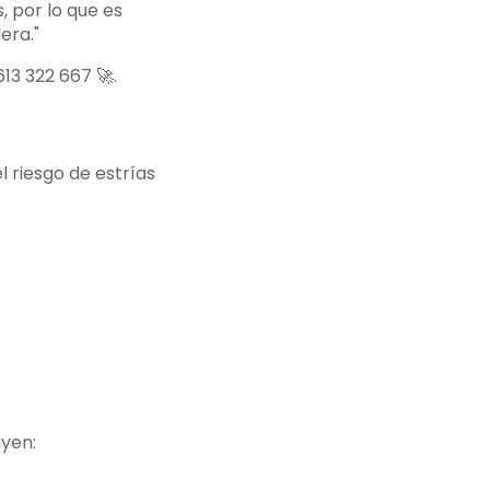
, por lo que es
era."
13 322 667 🚀.
 riesgo de estrías
uyen: