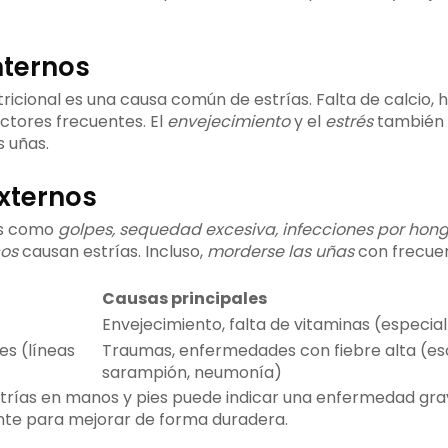
nternos
utricional es una causa común de estrías. Falta de calcio, 
actores frecuentes. El
envejecimiento
y el
estrés
también 
s uñas.
xternos
os como
golpes, sequedad excesiva, infecciones por hon
cos
causan estrías. Incluso,
morderse las uñas
con frecuen
Causas principales
Envejecimiento, falta de vitaminas (especi
es (líneas
Traumas, enfermedades con fiebre alta (esc
sarampión, neumonía)
strías en manos y pies puede indicar una enfermedad grav
nte para mejorar de forma duradera.