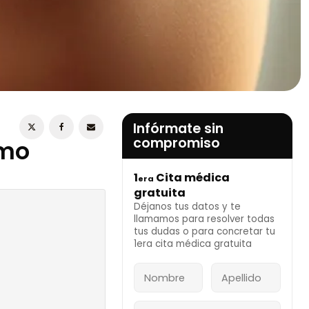
ESTOY DE ACUERDO CON LA
POLÍTICA DE
PRIVACIDAD
Infórmate sin
compromiso
ómo
1
Cita médica
era
INFÓRMATE AHORA
gratuita
Déjanos tus datos y te
llamamos para resolver todas
tus dudas o para concretar tu
1era cita médica gratuita
 nuevas y