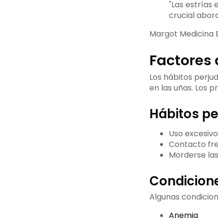
"Las estrías 
crucial abor
Margot Medicina E
Factores 
Los hábitos perju
en las uñas. Los p
Hábitos pe
Uso excesiv
Contacto fr
Morderse la
Condicion
Algunas condicion
Anemia