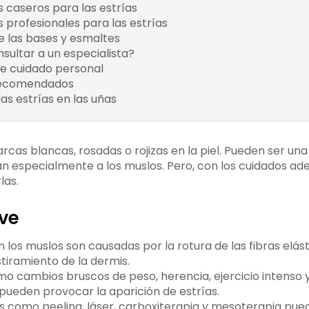
 caseros para las estrías
Alimentación adecuada
Aceites naturales
 profesionales para las estrías
Hidratación intensiva
Productos especializ
e las bases y esmaltes
Bases alisadoras
Tratamientos en salo
ultar a un especialista?
Esmaltes fortalecedores
Signos de alerta
de cuidado personal
Rutina diaria de cuidado
Beneficios de la atención 
recomendados
Bases y tratamientos
Técnicas de manicura adecuada
las estrías en las uñas
Aceites y cremas
Creencias erróneas comunes
Información respaldada por 
rcas blancas, rosadas o rojizas en la piel. Pueden ser una
n especialmente a los muslos. Pero, con los cuidados ad
las.
ave
n los muslos son causadas por la rotura de las fibras elást
stiramiento de la dermis.
o cambios bruscos de peso, herencia, ejercicio intenso y
ueden provocar la aparición de estrías.
 como peeling, láser, carboxiterapia y mesoterapia pue