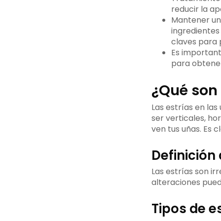
de cuidado
cuidado
reducir la ap
personal
Técnicas
Mantener una
Productos
de manicura
Bases y
ingredientes
recomendados
adecuadas
tratamientos
claves para p
Mitos
Creencias
Es importante
sobre las
erróneas
Aceites y
para obtener
estrías en
comunes
cremas
las uñas
¿Qué son 
Información
respaldada
Las estrías en las
por expertos
ser verticales, h
ven tus uñas. Es c
Definición 
Las estrías son i
alteraciones pued
Tipos de e