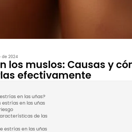
e de 2024
en los muslos: Causas y c
rlas efectivamente
estrías en las uñas?
Definición de estrías
 estrías en las uñas
Factores internos
Tipos de estrías
riesgo
Hábitos perjudiciales
Factores externos
aracterísticas de las
Condiciones médicas
Apariencia de las estrías
Diferencias entre estrías
e estrías en las uñas
Cuidado diario
antiguas