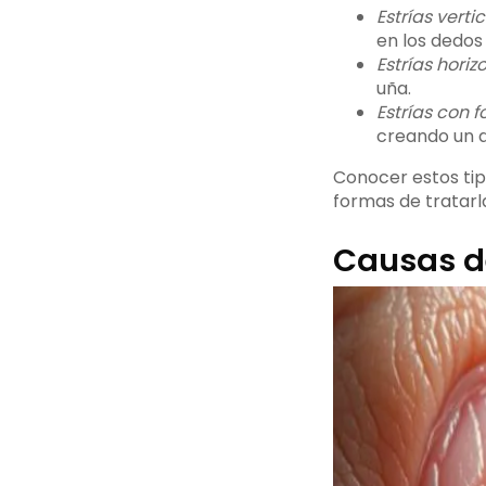
Estrías verti
en los dedos
Estrías horiz
uña.
Estrías con 
creando un d
Conocer estos tip
formas de tratarl
Causas de