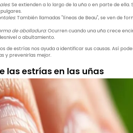
cales
: Se extienden a lo largo de la uña o en parte de ell
 pulgares.
ontales
: También llamadas "líneas de Beau", se ven de for
forma de abolladura
: Ocurren cuando una uña crece enci
esnivel o abultamiento.
os de estrías nos ayuda a identificar sus causas. Así po
as y prevenirlas mejor.
 las estrías en las uñas