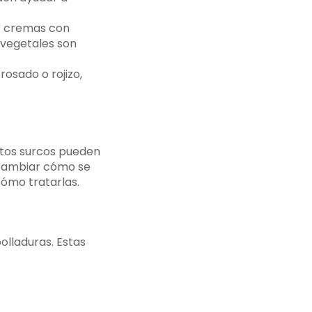
ar cremas con
 vegetales son
rosado o rojizo,
Estos surcos pueden
y cambiar cómo se
cómo tratarlas.
olladuras. Estas