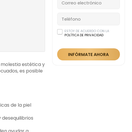
ados
nes de belleza
profesional
ESTOY DE ACUERDO CON LA
s
POLÍTICA DE PRIVACIDAD
expertos
INFÓRMATE AHORA
 molestia estética y
ecuados, es posible
icas de la piel
 desequilibrios
den ayudar a