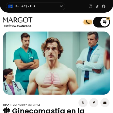
Euro (€) - EUR
0
0
Blog
|
8 de marzo de 2024
🚻 Ginecomastia en la