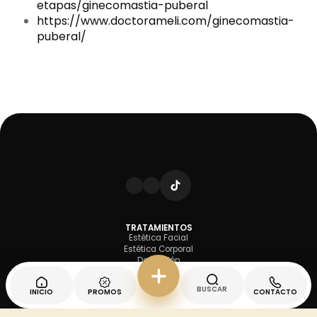
etapas/ginecomastia-puberal
https://www.doctorameli.com/ginecomastia-
puberal/
TRATAMIENTOS
Estética Facial
Estética Corporal
Depilación
Micropigmetación
Promos
BUSCAR
INICIO
PROMOS
CONTACTO
Nosotros