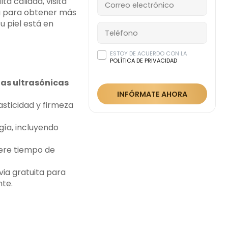
ta calidad, visita
ta para obtener más
u piel está en
ESTOY DE ACUERDO CON LA
POLÍTICA DE PRIVACIDAD
as ultrasónicas
INFÓRMATE AHORA
asticidad y firmeza
gía, incluyendo
iere tiempo de
via gratuita para
nte.