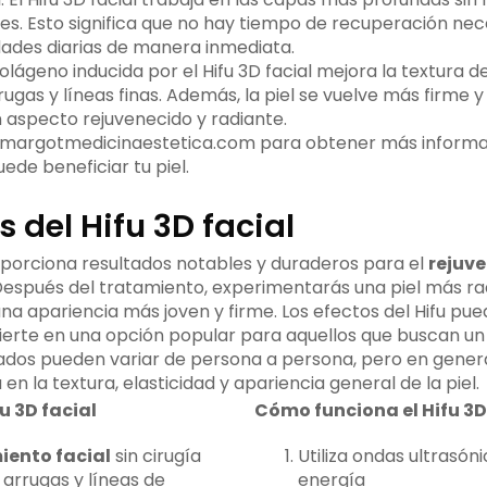
nes. Esto significa que no hay tiempo de recuperación ne
dades diarias de manera inmediata.
lágeno inducida por el Hifu 3D facial mejora la textura de
rugas y líneas finas. Además, la piel se vuelve más firme y
aspecto rejuvenecido y radiante.
 margotmedicinaestetica.com para obtener más informac
ede beneficiar tu piel.
 del Hifu 3D facial
roporciona resultados notables y duraderos para el
rejuv
 Después del tratamiento, experimentarás una piel más ra
na apariencia más joven y firme. Los efectos del Hifu pue
nvierte en una opción popular para aquellos que buscan u
ados pueden variar de persona a persona, pero en gener
 en la textura, elasticidad y apariencia general de la piel.
u 3D facial
Cómo funciona el Hifu 3D
iento facial
sin cirugía
Utiliza ondas ultrasóni
arrugas y líneas de
energía