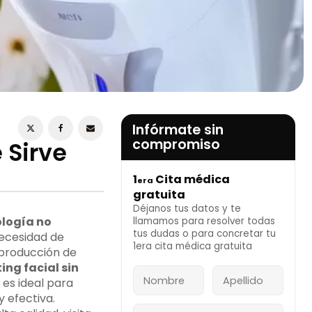
ESTOY DE ACUERDO CON LA
POLÍTICA DE
PRIVACIDAD
Infórmate sin
compromiso
 Sirve
1
Cita médica
era
INFÓRMATE AHORA
gratuita
Déjanos tus datos y te
logía no
llamamos para resolver todas
tus dudas o para concretar tu
necesidad de
1era cita médica gratuita
a producción de
fting facial sin
 es ideal para
 efectiva.