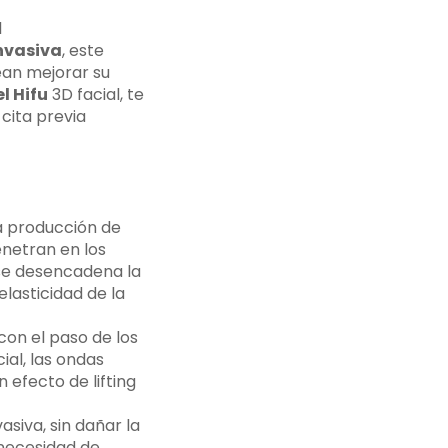
l
nvasiva
, este
ean mejorar su
l Hifu
3D facial, te
cita previa
a producción de
enetran en los
 se desencadena la
lasticidad de la
con el paso de los
ial, las ondas
efecto de lifting
siva, sin dañar la
n necesidad de