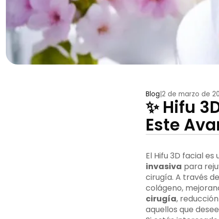
Blog
|
2 de marzo de 2
✨ Hifu 3
Este Ava
El Hifu 3D facial es
invasiva
para reju
cirugía. A través d
colágeno, mejorando
cirugía
, reducción
aquellos que desee