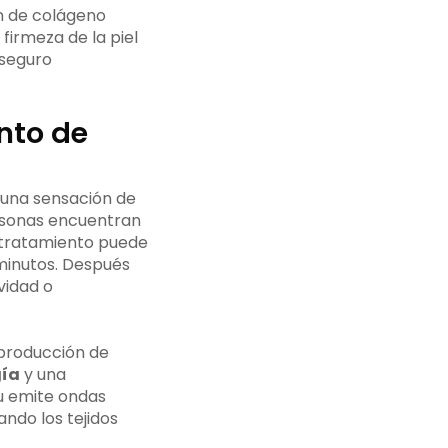
n de colágeno
 firmeza de la piel
 seguro
nto de
 una sensación de
ersonas encuentran
l tratamiento puede
 minutos. Después
vidad o
 producción de
gía
y una
fu emite ondas
ndo los tejidos