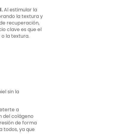
.
Al estimular la
rando la textura y
 de recuperación,
io clave es que el
 o la textura.
el sin la
eterte a
n del colágeno
presión de forma
ra todos, ya que