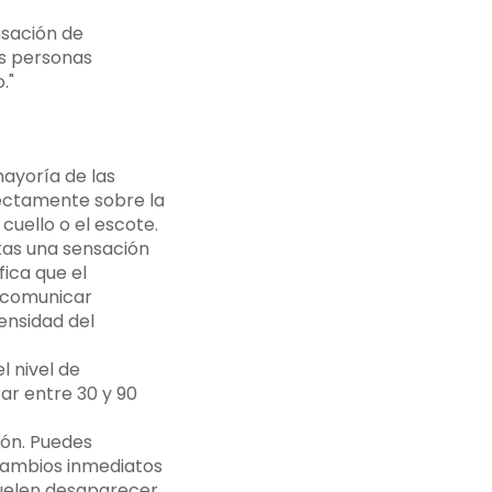
nsación de
as personas
."
mayoría de las
irectamente sobre la
cuello o el escote.
ntas una sensación
fica que el
 comunicar
tensidad del
l nivel de
ar entre 30 y 90
ión. Puedes
 cambios inmediatos
suelen desaparecer