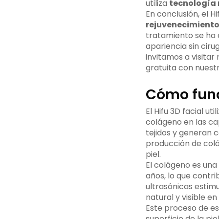
utiliza
tecnología 
En conclusión, el H
rejuvenecimiento 
tratamiento se ha 
apariencia sin ciru
invitamos a visita
gratuita con nuest
Cómo funci
El Hifu 3D facial util
colágeno en las ca
tejidos y generan 
producción de colá
piel.
El colágeno es una 
años, lo que contrib
ultrasónicas estim
natural y visible en 
Este proceso de es
superficie de la pi