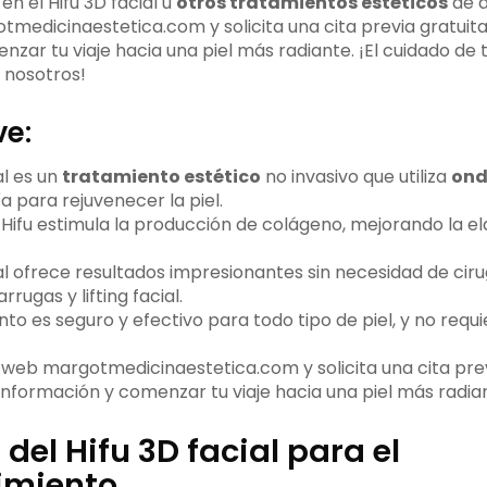
en el Hifu 3D facial u
otros tratamientos estéticos
de al
medicinaestetica.com y solicita una cita previa gratui
zar tu viaje hacia una piel más radiante. ¡El cuidado de t
nosotros!
ve:
al es un
tratamiento estético
no invasivo que utiliza
ond
a para rejuvenecer la piel.
 Hifu estimula la producción de colágeno, mejorando la el
ial ofrece resultados impresionantes sin necesidad de ciru
rugas y lifting facial.
to es seguro y efectivo para todo tipo de piel, y no requ
a web margotmedicinaestetica.com y solicita una cita pre
nformación y comenzar tu viaje hacia una piel más radia
 del Hifu 3D facial para el
imiento