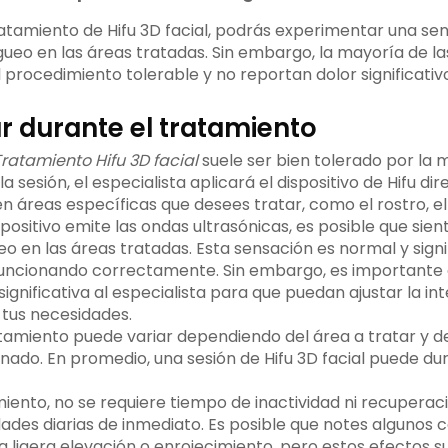
ratamiento de Hifu 3D facial, podrás experimentar una se
gueo en las áreas tratadas. Sin embargo, la mayoría de l
procedimiento tolerable y no reportan dolor significativo
r durante el tratamiento
ratamiento Hifu 3D facial
suele ser bien tolerado por la 
a sesión, el especialista aplicará el dispositivo de Hifu d
n áreas específicas que desees tratar, como el rostro, el 
positivo emite las ondas ultrasónicas, es posible que sie
o en las áreas tratadas. Esta sensación es normal y signi
funcionando correctamente. Sin embargo, es importante
significativa al especialista para que puedan ajustar la in
tus necesidades.
tamiento puede variar dependiendo del área a tratar y de
nado. En promedio, una sesión de Hifu 3D facial puede dur
iento, no se requiere tiempo de inactividad ni recuperac
dades diarias de inmediato. Es posible que notes algunos
na ligera elevación o enrojecimiento, pero estos efectos 