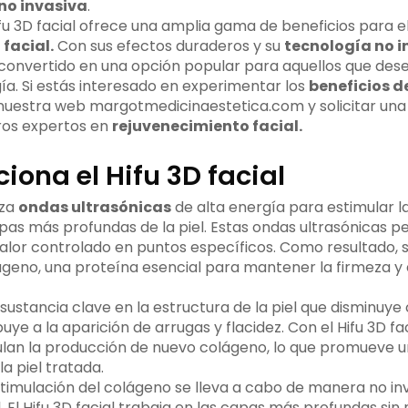
no invasiva
.
ifu 3D facial ofrece una amplia gama de beneficios para e
facial.
Con sus efectos duraderos y su
tecnología no i
convertido en una opción popular para aquellos que des
gía. Si estás interesado en experimentar los
beneficios de
r nuestra web margotmedicinaestetica.com y solicitar una 
ros expertos en
rejuvenecimiento facial.
ona el Hifu 3D facial
iza
ondas ultrasónicas
de alta energía para estimular l
pas más profundas de la piel. Estas ondas ultrasónicas p
calor controlado en puntos específicos. Como resultado,
geno, una proteína esencial para mantener la firmeza y e
sustancia clave en la estructura de la piel que disminuye 
uye a la aparición de arrugas y flacidez. Con el Hifu 3D fac
ulan la producción de nuevo colágeno, lo que promueve un 
la piel tratada.
timulación del colágeno se lleva a cabo de manera no inva
el. El Hifu 3D facial trabaja en las capas más profundas si