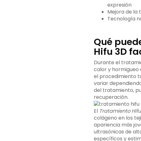
expresión
Mejora de la t
Tecnología no
Qué puede
Hifu 3D fa
Durante el tratam
calor y hormigueo 
el procedimiento to
variar dependiendo
del tratamiento, pu
recuperación.
El
Tratamiento Hifu
colágeno en los teji
apariencia más jove
ultrasónicas de al
específicos y esti