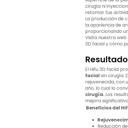
cirugía ni inyeccio
retomar tus activi
La producción de co
la apariencia de ar
proporcionando un 
Visita nuestra web
3D facial y cómo pu
Resultados
El Hifu 3D facial p
facial
sin cirugía.
rejuvenecida, con u
año, lo cual lo co
cirugía.
Los result
mejora significativa
Beneficios del Hif
Rejuvenecim
Reducción de 