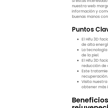
Si estás interesado 
nuestra web margot
información y comen
buenas manos con 
Puntos Cla
El Hifu 3D faci
de alta energí
La tecnología
de la piel.
El Hifu 3D fac
reducción de ar
Este tratamien
recuperación.
Visita nuestr
obtener más i
Beneficios
rejuvenec