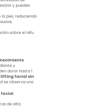
cesario y puedes
 la piel, reduciendo
 suave,
ión sobre el Hifu
enecimiento
diante y
den durar hasta 1
n
lifting facial sin
al se observa una
 facial
cas de alta