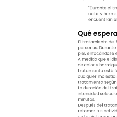
"Durante el t
calor y hormi
encuentran el 
Qué espera
El tratamiento de
T
personas. Durante l
piel, enfocándose e
A medida que el dis
de calor y hormigue
tratamiento está 
cualquier molestia 
tratamiento según 
La duración del tra
intensidad seleccio
minutos.
Después del tratam
retomar tus activi
en tu piel, como u