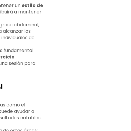
antener un
estilo de
ribuirá a mantener
 grasa abdominal,
 alcanzar los
individuales de
es fundamental
ercicio
una sesión para
u
as como el
 puede ayudar a
esultados notables
a de estas áreas: