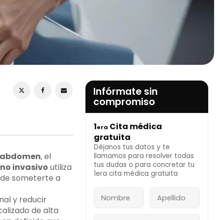
ESTOY DE ACUERDO CON LA
POLÍTICA DE
PRIVACIDAD
Infórmate sin
compromiso
1
Cita médica
era
INFÓRMATE AHORA
gratuita
Déjanos tus datos y te
abdomen
, el
llamamos para resolver todas
tus dudas o para concretar tu
no invasivo
utiliza
1era cita médica gratuita
 de someterte a
al y reducir
calizado de alta