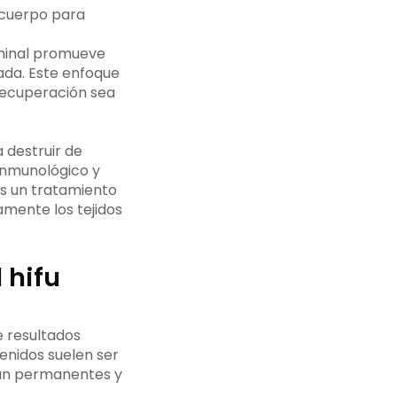
 cuerpo para
ominal promueve
ada. Este enfoque
 recuperación sea
 destruir de
inmunológico y
Es un tratamiento
amente los tejidos
 hifu
e resultados
enidos suelen ser
ran permanentes y