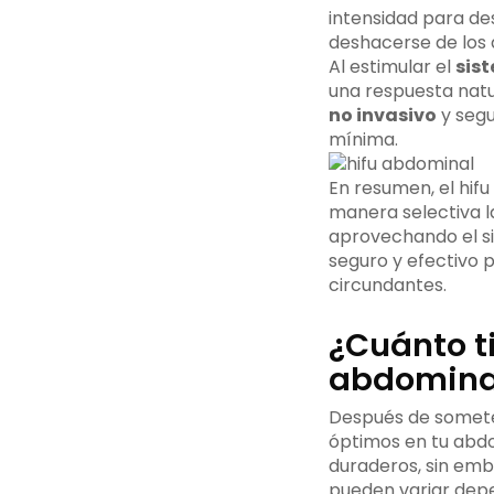
intensidad para de
deshacerse de los 
Al estimular el
sis
una respuesta natu
no invasivo
y segu
mínima.
En resumen, el hifu
manera selectiva l
aprovechando el si
seguro y efectivo 
circundantes.
¿Cuánto t
abdomina
Después de someter
óptimos en tu abdo
duraderos, sin em
pueden variar depe