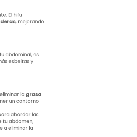
. El hifu
deras
, mejorando
ifu abdominal, es
más esbeltas y
eliminar la
grasa
ener un contorno
para abordar las
de tu abdomen,
 a eliminar la