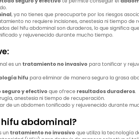
todo seguro y efectivo
te permite conseguir el
abdom
do.
inal
, ya no tienes que preocuparte por los riesgos asoci
ratamiento no requiere incisiones, anestesia ni tiempo de 
dos del hifu abdominal son duraderos, lo que significa qu
ificado y rejuvenecido durante mucho tiempo.
ve:
inal es un
tratamiento no invasivo
para tonificar y reju
ología hifu
para eliminar de manera segura la grasa abd
seguro y efectivo
que ofrece
resultados duraderos
.
rugía, anestesia ni tiempo de recuperación.
tar de un abdomen tonificado y rejuvenecido durante mu
l hifu abdominal?
s un
tratamiento no invasivo
que utiliza la tecnología d