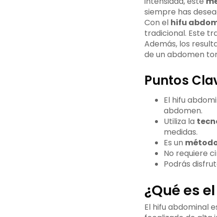
intensidad, este
mé
siempre has desea
Con el
hifu abdom
tradicional. Este t
Además, los resulta
de un abdomen ton
Puntos Cla
El hifu abdom
abdomen.
Utiliza la
tecn
medidas.
Es un
método 
No requiere ci
Podrás disfru
¿Qué es e
El hifu abdominal e