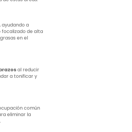
n, ayudando a
o focalizado de alta
 grasas en el
brazos
al reducir
ar a tonificar y
reocupación común
ra eliminar la
.