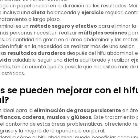
ega un papel crucial en la duración de los resultados. M
e incluya una
dieta
balanceada y
ejercicio
regular, cont
tratamiento a largo plazo.
ominal es un
método seguro y efectivo
para eliminar la
unas personas necesiten realizar
múltiples sesiones
para
s. La cantidad de grasa en el área abdominal y las metas 
n influir en la necesidad de realizar más de una sesión.
cas
resultados duraderos
después del hifu abdominal, 
 vida
saludable, seguir una
dieta
equilibrada y realizar
ej
ás, ten en cuenta que es posible que necesites más de 
 estéticos.
s se pueden mejorar con el hif
l?
s ideal para la
eliminación de grasa persistente
en áre
flancos
,
caderas
,
muslos
y
glúteos
. Este tratamiento
r el contorno de estas áreas problemáticas, ofreciendo r
grasa y la mejora de la apariencia corporal.
 detalla cómo el hifu abdominal puede beneficiar cada un