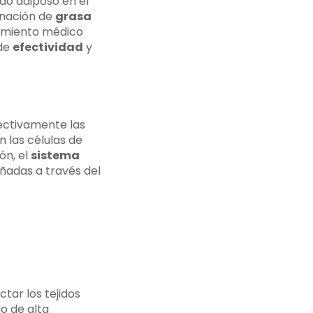
ido adiposo en el
inación de
grasa
dimiento médico
 de
efectividad
y
ectivamente las
 las células de
ón, el
sistema
ñadas a través del
tar los tejidos
o de alta