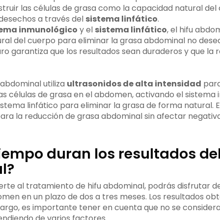
struir las células de grasa como la capacidad natural del
desechos a través del
sistema linfático
.
tema inmunológico
y el
sistema linfático
, el hifu abd
ral del cuerpo para eliminar la grasa abdominal no dese
ro garantiza que los resultados sean duraderos y que la
 abdominal utiliza
ultrasonidos de alta intensidad
para
as células de grasa en el abdomen, activando el sistema 
stema linfático para eliminar la grasa de forma natural. 
para la reducción de grasa abdominal sin afectar negativ
iempo duran los resultados del
l?
te al tratamiento de hifu abdominal, podrás disfrutar d
men en un plazo de dos a tres meses. Los resultados obt
bargo, es importante tener en cuenta que no se conside
ndiendo de varios factores.