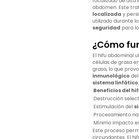
focalizado de alta 
abdomen. Este trat
localizada
y pers
utilizado durante l
seguridad
para lo
¿Cómo fun
El hifu abdominal ut
células de grasa e
grasa, lo que prov
inmunológico
del
sistema linfático
.
Beneficios del h
Destrucción select
Estimulación del
s
Procesamiento nat
Mínimo impacto en 
Este proceso permi
circundantes. El h