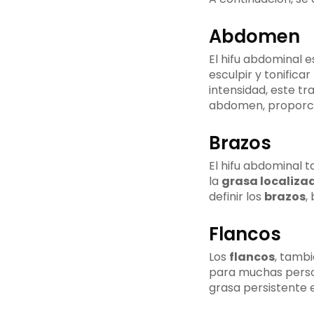
Abdomen
El hifu abdominal 
esculpir y tonificar
intensidad, este tr
abdomen, proporci
Brazos
El hifu abdominal 
la
grasa localiza
definir los
brazos
,
Flancos
Los
flancos
, tamb
para muchas person
grasa persistente e