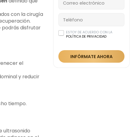
en
definido que
ados con la cirugía
recuperación.
e podrás disfrutar
ESTOY DE ACUERDO CON LA
POLÍTICA DE PRIVACIDAD
INFÓRMATE AHORA
venecer el
ominal y reducir
cho tiempo.
e ultrasonido