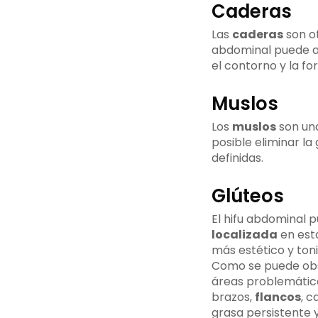
Caderas
Las
caderas
son ot
abdominal puede ay
el contorno y la fo
Muslos
Los
muslos
son una
posible eliminar la
definidas.
Glúteos
El hifu abdominal p
localizada
en esta
más estético y toni
Como se puede obse
áreas problemática
brazos,
flancos
, c
grasa persistente y