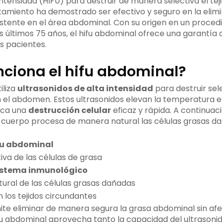
intensidad (HIFU) para destruir de manera selectiva el tej
amiento ha demostrado ser efectivo y seguro en la elim
istente en el área abdominal. Con su origen en un proce
os últimos 75 años, el hifu abdominal ofrece una garantía
s pacientes.
ciona el hifu abdominal?
iliza
ultrasonidos de alta intensidad
para destruir sel
n el abdomen. Estos ultrasonidos elevan la temperatura en
oca una
destrucción celular
eficaz y rápida. A continuaci
 cuerpo procesa de manera natural las células grasas da
ifu abdominal
iva de las células de grasa
istema inmunológico
ural de las células grasas dañadas
los tejidos circundantes
te eliminar de manera segura la grasa abdominal sin afec
ifu abdominal aprovecha tanto la capacidad del ultrasonid