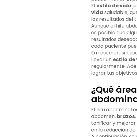
El
estilo de vida
ju
vida
saludable, qu
los resultados del 
Aunque el hifu abd
es posible que alg
resultados deseado
cada paciente puede
En resumen, si bus
llevar un
estilo de
regularmente. Adem
lograr tus objetivos
¿Qué área
abdomina
El hifu abdominal e
abdomen,
brazos
,
tonificar y mejora
en la reducción de 
A continuación, se