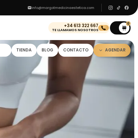
info@margotmedicinaestetica.com
0
+34 613 322 667
0
TE LLAMAMOS NOSOTROS
TIENDA
BLOG
CONTACTO
AGENDAR