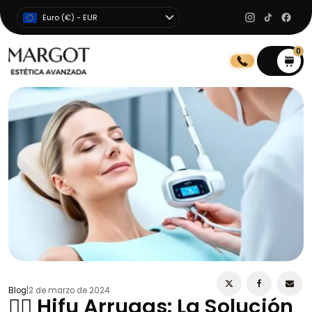
Euro (€) - EUR
0
0
Blog
|
2 de marzo de 2024
🧖‍♀️ Hifu Arrugas: La Solución