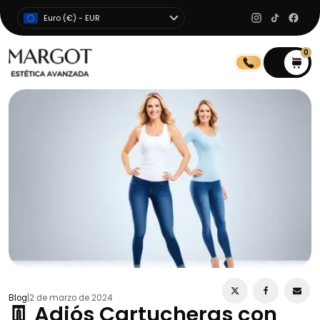
Euro (€) - EUR
0
0
Blog
|
2 de marzo de 2024
👖 Adiós Cartucheras con