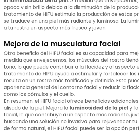
la
luminosidad de la piel
. A medida que envejecemos, l
opaca y sin brillo debido a la disminución de la producci
tratamiento de HIFU estimula la producción de estas pr
se traduce en una piel más radiante y luminosa. La lu
a tu rostro un aspecto más fresco y joven.
Mejora de la musculatura facial
Otro beneficio del HIFU facial es su capacidad para mejo
medida que envejecemos, los músculos del rostro tiende
tono, lo que puede contribuir a la flacidez y al aspecto e
tratamiento de HIFU ayuda a estimular y fortalecer los 
resulta en un rostro más tonificado y definido. Esto pu
apariencia general del contorno facial y reducir la fla
como los pómulos y el cuello.
En resumen, el HIFU facial ofrece beneficios adicionales 
alisado de la piel. Mejora la
luminosidad de la piel
y fo
facial, lo que contribuye a un aspecto más radiante, juven
buscando una solución no invasiva para rejuvenecer tu 
de forma natural, el HIFU facial puede ser la opción perf