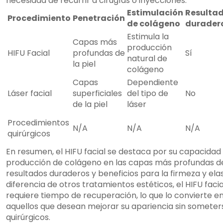
necesidad de recurrir a cirugías o inyecciones.
Estimulación
Resulta
Procedimiento
Penetración
de colágeno
durader
Estimula la
Capas más
producción
HIFU Facial
profundas de
Sí
natural de
la piel
colágeno
Capas
Dependiente
Láser facial
superficiales
del tipo de
No
de la piel
láser
Procedimientos
N/A
N/A
N/A
quirúrgicos
En resumen, el HIFU facial se destaca por su capacidad 
producción de colágeno en las capas más profundas de l
resultados duraderos y beneficios para la firmeza y elas
diferencia de otros tratamientos estéticos, el HIFU faci
requiere tiempo de recuperación, lo que lo convierte e
aquellos que desean mejorar su apariencia sin somete
quirúrgicos.