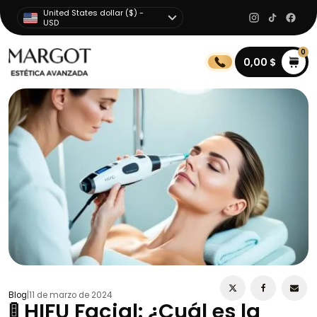
United States dollar ($) -
USD
0
0,00
$
Blog
|
11 de marzo de 2024
🚦 HIFU Facial: ¿Cuál es la