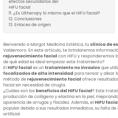
efectos secundarios del
Contraindicaciones
HIFU facial
del HIFU facial
¿Es Ultherapy lo mismo que el HIFU facial?
Efectos
Conclusiones
secundarios del
Enlaces de origen
HIFU facial
Bienvenido a Margot Medicina Estética, tu
clínica de e
Valdemoro. En este artículo, te brindaremos informació
rejuvenecimiento facial
con HIFU y responderemos la 
de qué edad es ideal empezar este tratamiento?
El
HIFU facial
es un
tratamiento no invasivo
que util
focalizados de alta intensidad
para tensar y alisar la
método de
rejuvenecimiento facial
ofrece resultados s
facial sin necesidad de cirugía.
¿Cuáles son los
beneficios del HIFU facial
? Este trata
producción de colágeno y elastina en la piel, mejorando
apariencia de arrugas y flacidez. Además, el
HIFU facia
popular debido a sus resultados inmediatos, su falta de
artificial.