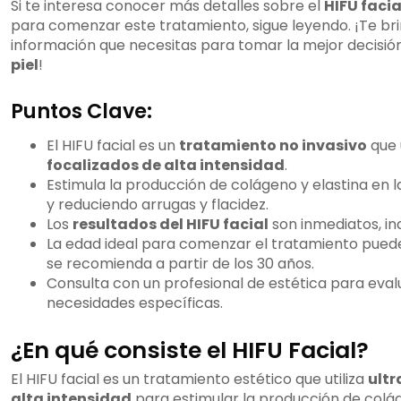
Si te interesa conocer más detalles sobre el
HIFU facia
para comenzar este tratamiento, sigue leyendo. ¡Te br
información que necesitas para tomar la mejor decisió
piel
!
Puntos Clave:
El HIFU facial es un
tratamiento no invasivo
que 
focalizados de alta intensidad
.
Estimula la producción de colágeno y elastina en l
y reduciendo arrugas y flacidez.
Los
resultados del HIFU facial
son inmediatos, in
La edad ideal para comenzar el tratamiento pued
se recomienda a partir de los 30 años.
Consulta con un profesional de estética para evalu
necesidades específicas.
¿En qué consiste el HIFU Facial?
El HIFU facial es un tratamiento estético que utiliza
ultr
alta intensidad
para estimular la producción de coláge