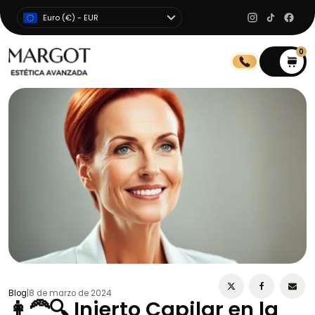
Euro (€) - EUR
0
0
Blog
|
8 de marzo de 2024
👩‍🦰🔍 Injerto Capilar en la