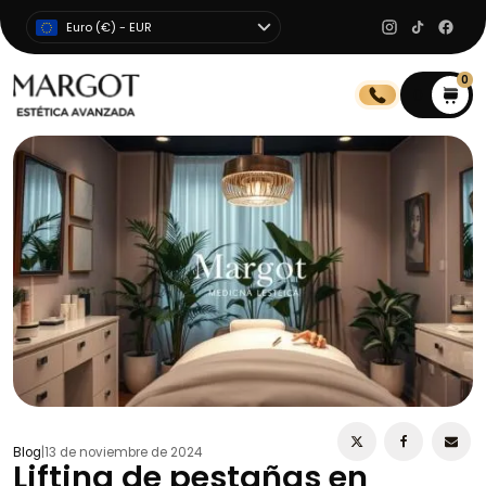
Euro (€) - EUR
0
0
Blog
|
13 de noviembre de 2024
Lifting de pestañas en