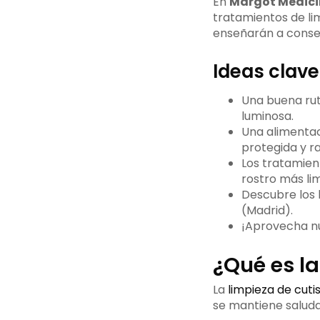
En
Margot Medici
tratamientos de lim
enseñarán a consegu
Ideas clave
Una buena rut
luminosa.
Una alimentac
protegida y ra
Los tratamien
rostro más lim
Descubre los 
(Madrid).
¡Aprovecha nu
¿Qué es la
La
limpieza de cuti
se mantiene saludab