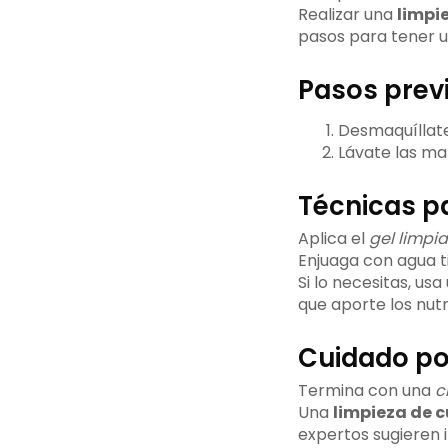
Realizar una
limpi
pasos para tener un
Pasos previ
Desmaquíllate
Lávate las ma
Técnicas pa
Aplica el
gel limpi
Enjuaga con agua tib
Si lo necesitas, usa
que aporte los nutr
Cuidado po
Termina con una
c
Una
limpieza de c
expertos sugieren i