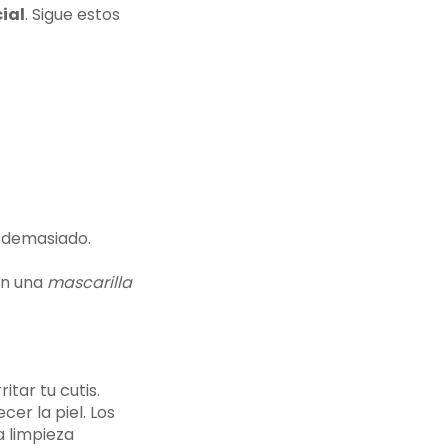
ial
. Sigue estos
r demasiado.
con una
mascarilla
itar tu cutis.
er la piel. Los
a limpieza