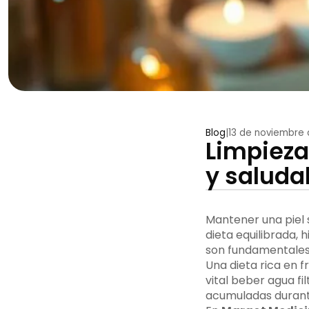
Blog
|
13 de noviembre
Limpieza
y saluda
Mantener una piel s
dieta equilibrada, 
son fundamentales 
Una dieta rica en f
vital beber agua fi
acumuladas durante