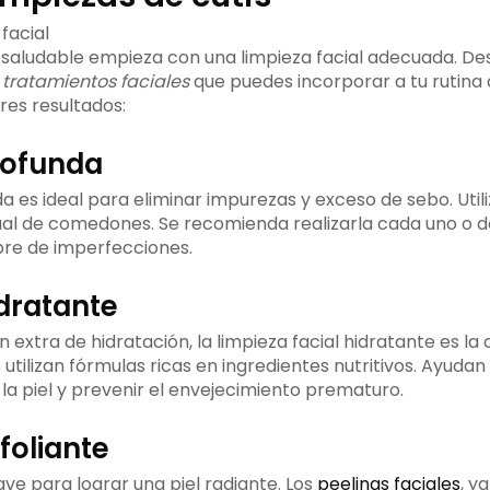
y saludable empieza con una limpieza facial adecuada. De
e
tratamientos faciales
que puedes incorporar a tu rutina
es resultados:
rofunda
a es ideal para eliminar impurezas y exceso de sebo. Uti
ual de comedones. Se recomienda realizarla cada uno o 
ibre de imperfecciones.
dratante
un extra de hidratación, la limpieza facial hidratante es la
utilizan fórmulas ricas en ingredientes nutritivos. Ayudan 
la piel y prevenir el envejecimiento prematuro.
foliante
lave para lograr una piel radiante. Los
peelings faciales
, y