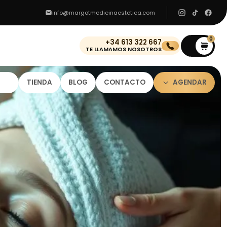
info@margotmedicinaestetica.com
0
+34 613 322 667
0
TE LLAMAMOS NOSOTROS
TIENDA
BLOG
CONTACTO
AGENDAR