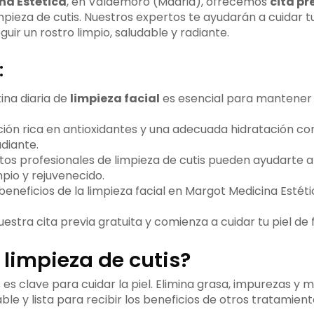
na Estética
, en Valdemoro (Madrid), ofrecemos
cita pr
pieza de cutis. Nuestros expertos te ayudarán a cuidar tu
ir un rostro limpio, saludable y radiante.
:
ina diaria de
limpieza facial
es esencial para mantener l
ión rica en antioxidantes y una adecuada hidratación con
diante.
tos profesionales de limpieza de cutis pueden ayudarte a
pio y rejuvenecido.
beneficios de la limpieza facial en Margot Medicina Estét
estra cita previa gratuita y comienza a cuidar tu piel de
 limpieza de cutis?
s
es clave para cuidar la piel. Elimina grasa, impurezas y maqu
le y lista para recibir los beneficios de otros tratamient