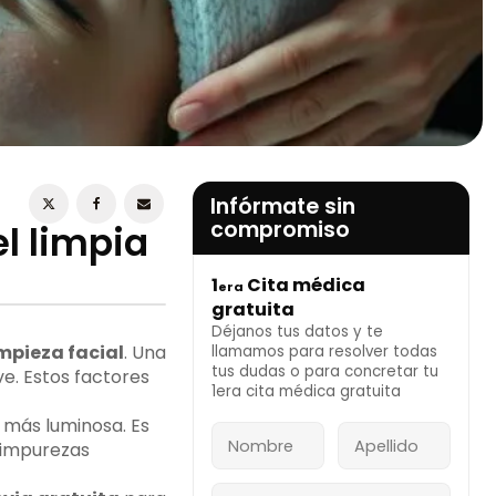
ESTOY DE ACUERDO CON LA
POLÍTICA DE
PRIVACIDAD
Infórmate sin
compromiso
l limpia
1
Cita médica
era
INFÓRMATE AHORA
gratuita
Déjanos tus datos y te
impieza facial
. Una
llamamos para resolver todas
tus dudas o para concretar tu
ve. Estos factores
1era cita médica gratuita
l más luminosa. Es
s impurezas