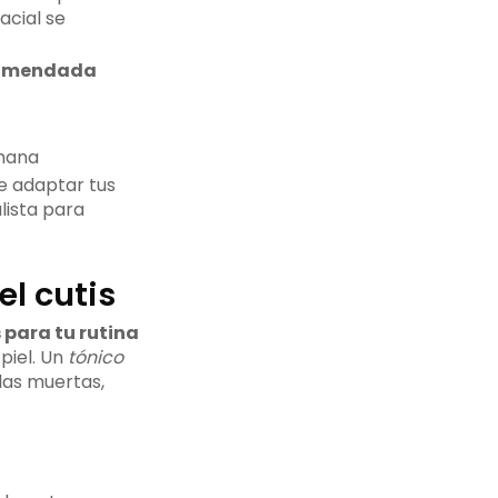
acial se
comendada
mana
e adaptar tus
lista para
l cutis
para tu rutina
piel. Un
tónico
las muertas,