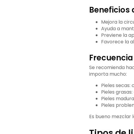
Beneficios 
Mejora la cir
Ayuda a manten
Previene la a
Favorece la a
Frecuencia
Se recomienda ha
importa mucho:
Pieles secas:
Pieles grasas:
Pieles madura
Pieles proble
Es bueno mezclar la 
Tipos de l