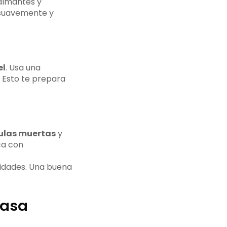
calmantes y
 suavemente y
el
. Usa una
. Esto te prepara
ulas muertas
y
ica con
sidades. Una buena
casa