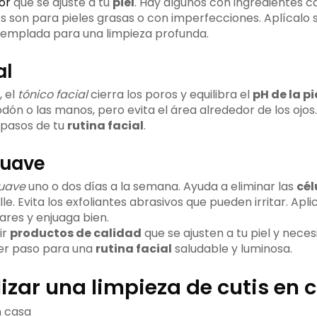
or
que se ajuste a tu
piel
. Hay algunos con ingredientes 
 son para pieles grasas o con imperfecciones. Aplícalo
templada para una limpieza profunda.
al
, el
tónico facial
cierra los poros y equilibra el
pH de la pi
dón o las manos, pero evita el área alrededor de los ojos
 pasos de tu
rutina facial
.
suave
suave
uno o dos días a la semana. Ayuda a eliminar las
cél
lle. Evita los exfoliantes abrasivos que pueden irritar. Apl
ares y enjuaga bien.
ir
productos de calidad
que se ajusten a tu piel y nece
mer paso para una
rutina facial
saludable y luminosa.
izar una limpieza de cutis en 