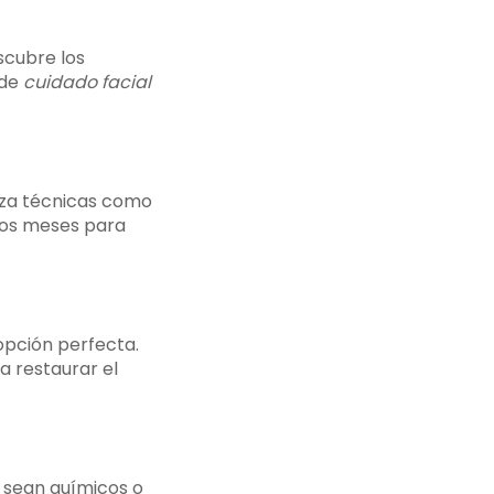
scubre los
 de
cuidado facial
liza técnicas como
dos meses para
 opción perfecta.
a restaurar el
a sean químicos o