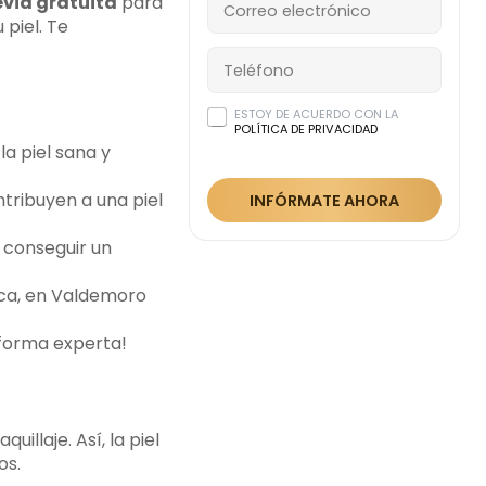
evia gratuita
para
 piel. Te
ESTOY DE ACUERDO CON LA
POLÍTICA DE PRIVACIDAD
a piel sana y
tribuyen a una piel
INFÓRMATE AHORA
 conseguir un
ica, en Valdemoro
 forma experta!
illaje. Así, la piel
os.