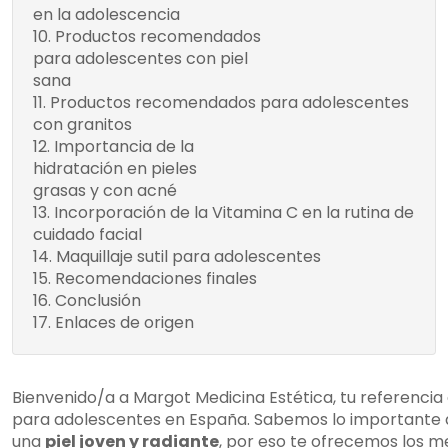
en la adolescencia
adolescencia
Productos recomendados
Limpiador
para adolescentes con piel
al agua
sana
Crema
Productos recomendados para adolescentes
hidratante
con granitos
ligera
Importancia de la
Beneficios de la
Protector
hidratación en pieles
hidratación en pieles
solar
grasas y con acné
grasas y con acné
Incorporación de la Vitamina C en la rutina de
cuidado facial
Maquillaje sutil para adolescentes
Recomendaciones finales
Conclusión
Enlaces de origen
Bienvenido/a a Margot Medicina Estética, tu referencia 
para adolescentes en España. Sabemos lo importante qu
una
piel joven y radiante
, por eso te ofrecemos los m