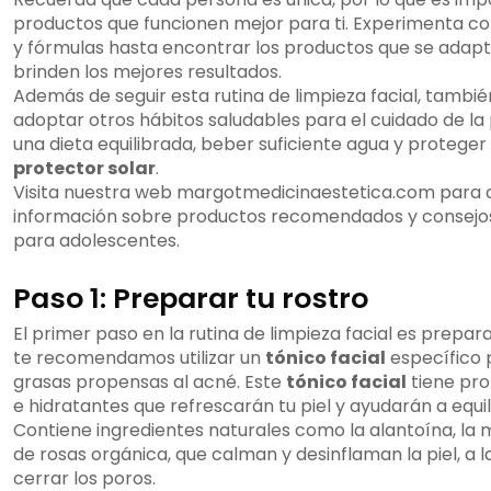
productos que funcionen mejor para ti. Experimenta c
y fórmulas hasta encontrar los productos que se adapte
brinden los mejores resultados.
Además de seguir esta rutina de limpieza facial, tambi
adoptar otros hábitos saludables para el cuidado de l
una dieta equilibrada, beber suficiente agua y proteger t
protector solar
.
Visita nuestra web margotmedicinaestetica.com para
información sobre productos recomendados y consejos
para adolescentes.
Paso 1: Preparar tu rostro
El primer paso en la rutina de limpieza facial es prepara
te recomendamos utilizar un
tónico facial
específico p
grasas propensas al acné. Este
tónico facial
tiene pr
e hidratantes que refrescarán tu piel y ayudarán a equil
Contiene ingredientes naturales como la alantoína, la m
de rosas orgánica, que calman y desinflaman la piel, a 
cerrar los poros.