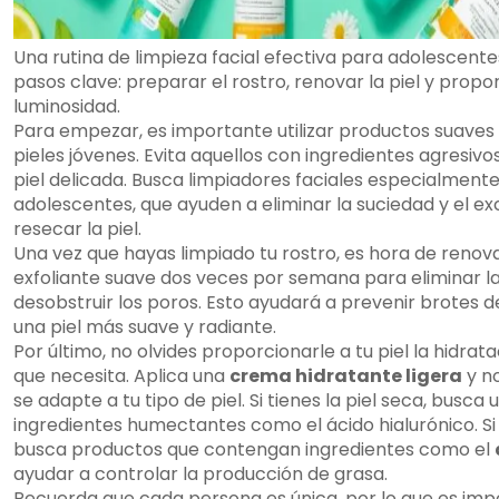
Una rutina de limpieza facial efectiva para adolescente
pasos clave: preparar el rostro, renovar la piel y propo
luminosidad.
Para empezar, es importante utilizar productos suaves
pieles jóvenes. Evita aquellos con ingredientes agresivos
piel delicada. Busca limpiadores faciales especialment
adolescentes, que ayuden a eliminar la suciedad y el ex
resecar la piel.
Una vez que hayas limpiado tu rostro, es hora de renovar 
exfoliante suave dos veces por semana para eliminar la
desobstruir los poros. Esto ayudará a prevenir brotes
una piel más suave y radiante.
Por último, no olvides proporcionarle a tu piel la hidrat
que necesita. Aplica una
crema hidratante ligera
y n
se adapte a tu tipo de piel. Si tienes la piel seca, busc
ingredientes humectantes como el ácido hialurónico. Si 
busca productos que contengan ingredientes como el
ayudar a controlar la producción de grasa.
Recuerda que cada persona es única, por lo que es imp