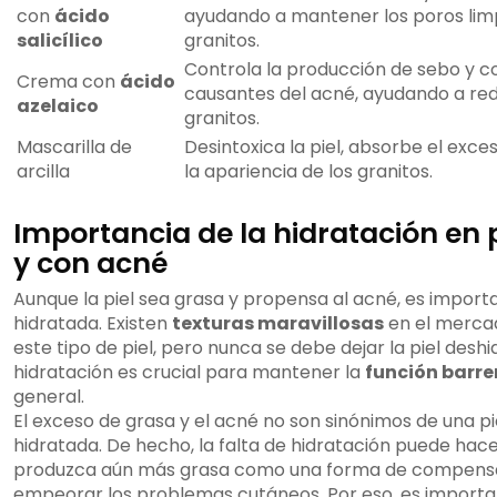
con
ácido
ayudando a mantener los poros limpi
salicílico
granitos.
Controla la producción de sebo y c
Crema con
ácido
causantes del acné, ayudando a redu
azelaico
granitos.
Mascarilla de
Desintoxica la piel, absorbe el exc
arcilla
la apariencia de los granitos.
Importancia de la hidratación en 
y con acné
Aunque la piel sea grasa y propensa al acné, es impor
hidratada. Existen
texturas maravillosas
en el merca
este tipo de piel, pero nunca se debe dejar la piel deshi
hidratación es crucial para mantener la
función barre
general.
El exceso de grasa y el acné no son sinónimos de una 
hidratada. De hecho, la falta de hidratación puede hacer
produzca aún más grasa como una forma de compensa
empeorar los problemas cutáneos. Por eso, es important