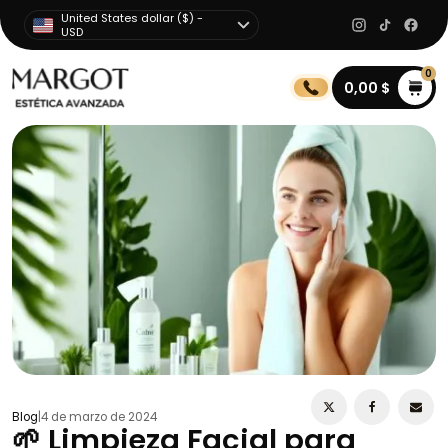
United States dollar ($) -
USD
0
0,00
$
Blog
|
4 de marzo de 2024
🌱 Limpieza Facial para