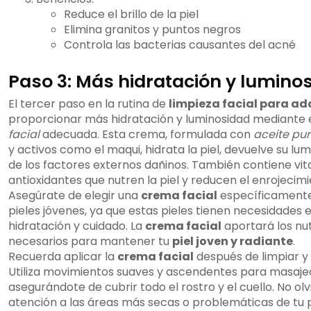
Reduce el brillo de la piel
Elimina granitos y puntos negros
Controla las bacterias causantes del acné
Paso 3: Más hidratación y lumino
El tercer paso en la rutina de
limpieza facial para ad
proporcionar más hidratación y luminosidad mediante 
facial
adecuada. Esta crema, formulada con
aceite pu
y activos como el maqui, hidrata la piel, devuelve su lu
de los factores externos dañinos. También contiene vi
antioxidantes que nutren la piel y reducen el enrojecimi
Asegúrate de elegir una
crema facial
específicamente
pieles jóvenes, ya que estas pieles tienen necesidades 
hidratación y cuidado. La
crema facial
aportará los nu
necesarios para mantener tu
piel joven y radiante
.
Recuerda aplicar la
crema facial
después de limpiar y t
Utiliza movimientos suaves y ascendentes para masajear
asegurándote de cubrir todo el rostro y el cuello. No ol
atención a las áreas más secas o problemáticas de tu p