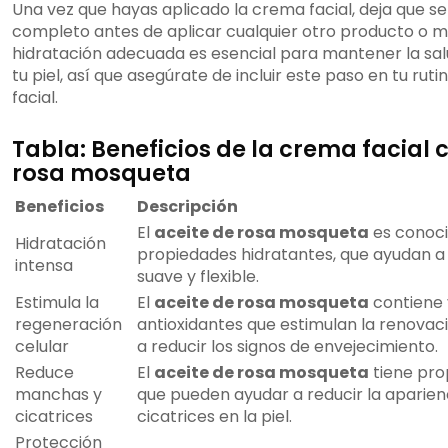
Una vez que hayas aplicado la crema facial, deja que s
completo antes de aplicar cualquier otro producto o maq
hidratación adecuada es esencial para mantener la salu
tu piel, así que asegúrate de incluir este paso en tu ruti
facial.
Tabla: Beneficios de la crema facial 
rosa mosqueta
Beneficios
Descripción
El
aceite de rosa mosqueta
es conoci
Hidratación
propiedades hidratantes, que ayudan a
intensa
suave y flexible.
Estimula la
El
aceite de rosa mosqueta
contiene 
regeneración
antioxidantes que estimulan la renovac
celular
a reducir los signos de envejecimiento.
Reduce
El
aceite de rosa mosqueta
tiene pro
manchas y
que pueden ayudar a reducir la aparie
cicatrices
cicatrices en la piel.
Protección