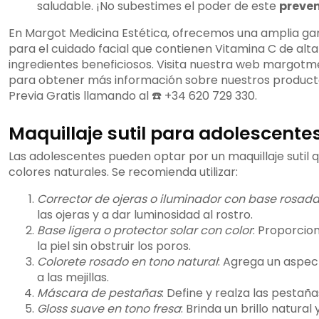
saludable. ¡No subestimes el poder de este
preve
En Margot Medicina Estética, ofrecemos una amplia g
para el cuidado facial que contienen Vitamina C de alta
ingredientes beneficiosos. Visita nuestra web margot
para obtener más información sobre nuestros productos
Previa Gratis llamando al ☎️ +34 620 729 330.
Maquillaje sutil para adolescente
Las adolescentes pueden optar por un maquillaje sutil q
colores naturales. Se recomienda utilizar:
Corrector de ojeras o iluminador con base rosad
las ojeras y a dar luminosidad al rostro.
Base ligera o protector solar con color
: Proporcio
la piel sin obstruir los poros.
Colorete rosado en tono natural
: Agrega un aspect
a las mejillas.
Máscara de pestañas
: Define y realza las pestaña
Gloss suave en tono fresa
: Brinda un brillo natural 