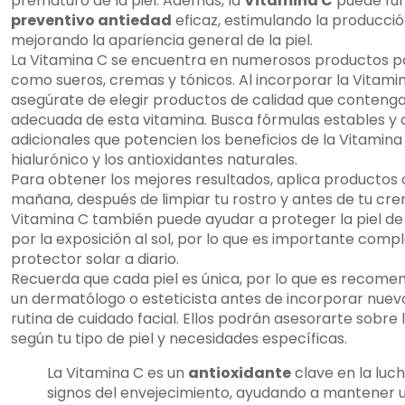
prematuro de la piel. Además, la
Vitamina C
puede fu
preventivo antiedad
eficaz, estimulando la producci
mejorando la apariencia general de la piel.
La Vitamina C se encuentra en numerosos productos par
como sueros, cremas y tónicos. Al incorporar la Vitamina
asegúrate de elegir productos de calidad que conteng
adecuada de esta vitamina. Busca fórmulas estables y 
adicionales que potencien los beneficios de la Vitamina
hialurónico y los antioxidantes naturales.
Para obtener los mejores resultados, aplica productos 
mañana, después de limpiar tu rostro y antes de tu cre
Vitamina C también puede ayudar a proteger la piel de
por la exposición al sol, por lo que es importante com
protector solar a diario.
Recuerda que cada piel es única, por lo que es recome
un dermatólogo o esteticista antes de incorporar nuev
rutina de cuidado facial. Ellos podrán asesorarte sobre
según tu tipo de piel y necesidades específicas.
La Vitamina C es un
antioxidante
clave en la luch
signos del envejecimiento, ayudando a mantener un