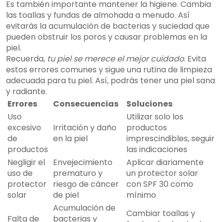
Es también importante mantener la higiene. Cambia
las toallas y fundas de almohada a menudo. Así
evitarás la acumulación de bacterias y suciedad que
pueden obstruir los poros y causar problemas en la
piel.
Recuerda,
tu piel se merece el mejor cuidado
. Evita
estos errores comunes y sigue una rutina de limpieza
adecuada para tu piel. Así, podrás tener una piel sana
y radiante.
Errores
Consecuencias
Soluciones
Uso
Utilizar solo los
excesivo
Irritación y daño
productos
de
en la piel
imprescindibles, seguir
productos
las indicaciones
Negligir el
Envejecimiento
Aplicar diariamente
uso de
prematuro y
un protector solar
protector
riesgo de cáncer
con SPF 30 como
solar
de piel
mínimo
Acumulación de
Cambiar toallas y
Falta de
bacterias y