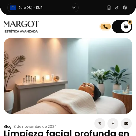
Euro (€) - EUR
0
0
Blog
|
13 de noviembre de 2024
Limpieza facial profunda en