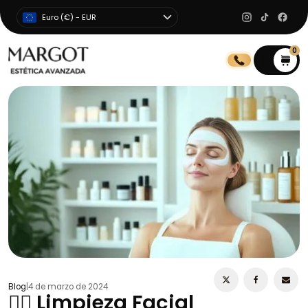
Euro (€) - EUR
0
0
Blog
|
4 de marzo de 2024
💆‍♀️ Limpieza Facial