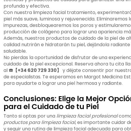
profunda y efectiva.
Con nuestra limpieza facial tratamiento, experimentar
piel más suave, luminosa y rejuvenecida. Eliminaremos l
impurezas, desbloquearemos los poros y estimularemos
producción de colágeno para lograr una apariencia más 
Además, nuestros productos de cuidado de la piel de al
calidad nutrirán e hidratarán tu piel, dejándola radiante
saludable.
No pierdas la oportunidad de disfrutar de una experienc
cuidado de la piel excepcional. Reserva ahora tu cita l
al
☎️【+34 620 729 330】
y déjate consentir por nuestr
de especialistas. Te esperamos en Margot Medicina Est
para ayudarte a lograr una piel hermosa y radiante.
Conclusiones: Elige la Mejor Opci
para el Cuidado de tu Piel
Tanto si optas por una
limpieza facial profesional
como
productos para limpieza facial
, es importante cuidar de
y seguir una rutina de limpieza facial adecuada para o