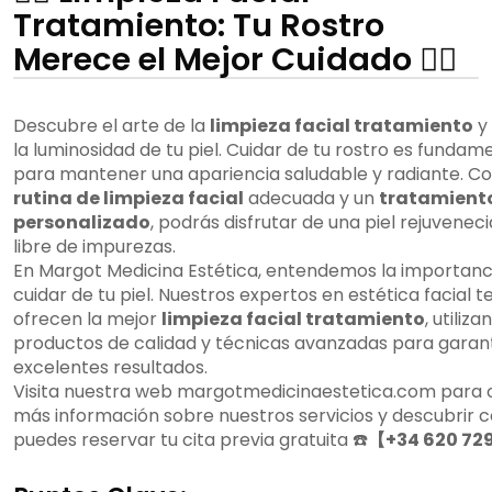
Tratamiento: Tu Rostro
Merece el Mejor Cuidado 💆‍♂️
Descubre el arte de la
limpieza facial tratamiento
y 
la luminosidad de tu piel. Cuidar de tu rostro es fundam
para mantener una apariencia saludable y radiante. C
rutina de limpieza facial
adecuada y un
tratamiento
personalizado
, podrás disfrutar de una piel rejuveneci
libre de impurezas.
En Margot Medicina Estética, entendemos la importanc
cuidar de tu piel. Nuestros expertos en estética facial t
ofrecen la mejor
limpieza facial tratamiento
, utiliza
productos de calidad y técnicas avanzadas para garan
excelentes resultados.
Visita nuestra web margotmedicinaestetica.com para
más información sobre nuestros servicios y descubrir
puedes reservar tu cita previa gratuita ☎️
【+34 620 72