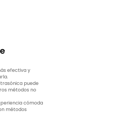
re
ás efectiva y
rla.
ultrasónica puede
otros métodos no
 experiencia cómoda
con métodos