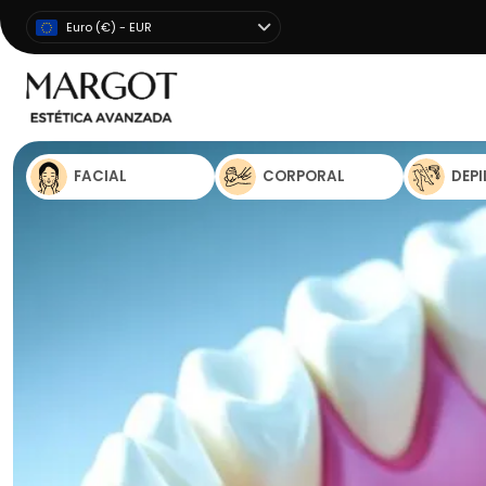
Euro (€) - EUR
FACIAL
CORPORAL
DEP