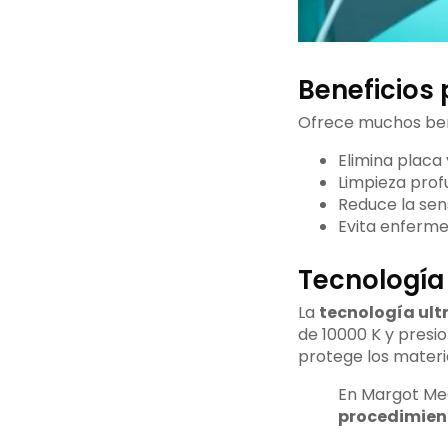
Beneficios 
Ofrece muchos ben
Elimina placa
Limpieza prof
Reduce la sens
Evita enferm
Tecnología
La
tecnología ult
de 10000 K y presi
protege los materi
En Margot Med
procedimien