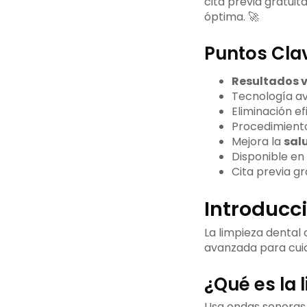
cita previa gratuit
óptima. 🚀
Puntos Cla
Resultados v
Tecnología a
Eliminación e
Procedimient
Mejora la
sal
Disponible en
Cita previa gr
Introducci
La limpieza dental 
avanzada para cui
¿Qué es la 
Usa ondas sonoras d