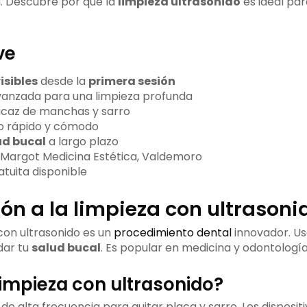
a. Descubre por qué la
limpieza ultrasonido
es ideal par
ve
isibles
desde la
primera sesión
vanzada para una limpieza profunda
ficaz de manchas y sarro
o rápido y cómodo
ud bucal
a largo plazo
 Margot Medicina Estética, Valdemoro
atuita disponible
ón a la limpieza con ultrasoni
con ultrasonido es un
procedimiento dental
innovador. Us
dar tu
salud bucal
. Es popular en medicina y odontologí
limpieza con ultrasonido?
e alta frecuencia para quitar placa y sarro. Los disposit