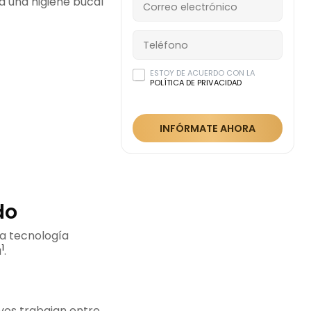
a una higiene bucal
ESTOY DE ACUERDO CON LA
POLÍTICA DE PRIVACIDAD
INFÓRMATE AHORA
do
a tecnología
1
a
.
ivos trabajan entre