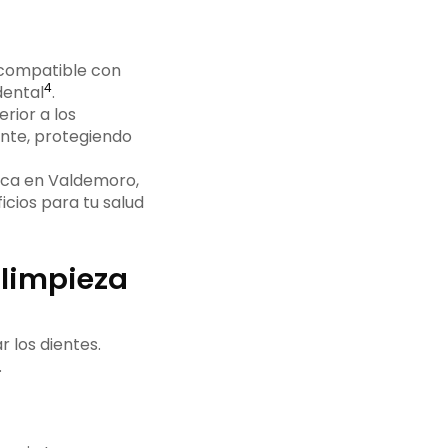
 compatible con
4
dental
.
rior a los
ente, protegiendo
ica en Valdemoro,
icios para tu salud
 limpieza
 los dientes.
.