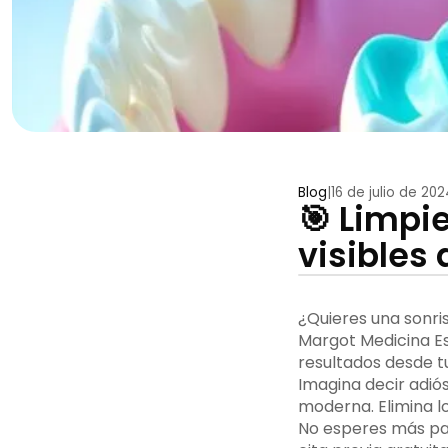
Blog
|
16 de julio de 202
🎯 Limpi
visibles 
¿Quieres una sonri
Margot Medicina Es
resultados desde tu
Imagina decir adió
moderna. Elimina lo
No esperes más par