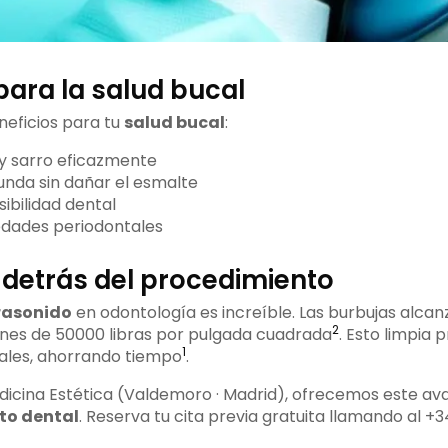
para la salud bucal
eficios para tu
salud bucal
:
 y sarro eficazmente
unda sin dañar el esmalte
ibilidad dental
edades periodontales
 detrás del procedimiento
rasonido
en odontología es increíble. Las burbujas alc
2
ones de 50000 libras por pulgada cuadrada
. Esto limpia
1
ales, ahorrando tiempo
.
icina Estética (Valdemoro · Madrid), ofrecemos este a
to dental
. Reserva tu cita previa gratuita llamando al +3