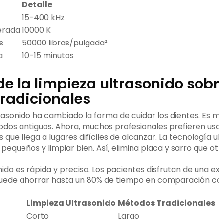
Detalle
15-400 kHz
erada
10000 K
s
50000 libras/pulgada²
a
10-15 minutos
e la limpieza ultrasonido sob
radicionales
rasonido ha cambiado la forma de cuidar los dientes. Es m
odos antiguos. Ahora, muchos profesionales prefieren usa
 que llega a lugares difíciles de alcanzar. La tecnología 
pequeños y limpiar bien. Así, elimina placa y sarro que 
nido es rápida y precisa. Los pacientes disfrutan de una
puede ahorrar hasta un 80% de tiempo en comparación 
Limpieza Ultrasonido
Métodos Tradicionales
Corto
Largo