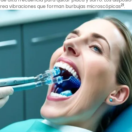
2
1
 crea vibraciones que forman burbujas microscópicas
.