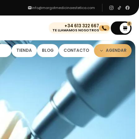
info@margotmedicinaestetica.com
0
+34 613 322 667
0
TE LLAMAMOS NOSOTROS
TIENDA
BLOG
CONTACTO
AGENDAR