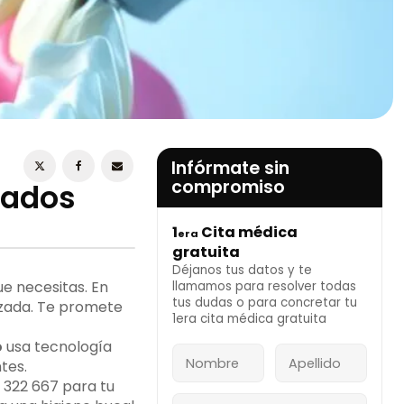
ESTOY DE ACUERDO CON LA
POLÍTICA DE
PRIVACIDAD
Infórmate sin
compromiso
tados

1
Cita médica
era
INFÓRMATE AHORA
gratuita
Déjanos tus datos y te
ue necesitas. En
llamamos para resolver todas
tus dudas o para concretar tu
nzada. Te promete
1era cita médica gratuita
o
usa tecnología
tes.
 322 667 para tu