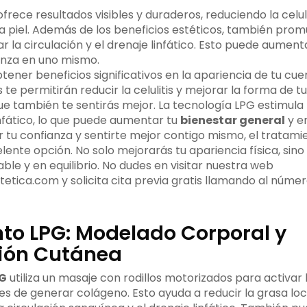
frece resultados visibles y duraderos, reduciendo la celul
la piel. Además de los beneficios estéticos, también pro
r la circulación y el drenaje linfático. Esto puede aumenta
ianza en uno mismo.
ener beneficios significativos en la apariencia de tu cue
 te permitirán reducir la celulitis y mejorar la forma de tu 
ue también te sentirás mejor. La tecnología LPG estimula l
infático, lo que puede aumentar tu
bienestar general
y e
 tu confianza y sentirte mejor contigo mismo, el tratam
ente opción. No solo mejorarás tu apariencia física, sin
ble y en equilibrio. No dudes en visitar nuestra web
tica.com y solicita cita previa gratis llamando al núme
to LPG: Modelado Corporal y
ión Cutánea
PG
utiliza un masaje con rodillos motorizados para activar l
s de generar colágeno. Esto ayuda a reducir la grasa local