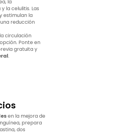
a, la
la celulitis. Las
y estimulan la
n una reducción
a circulación
 opción. Ponte en
revia gratuita y
ral
.
cios
les
en la mejora de
sanguínea, prepara
astina, dos