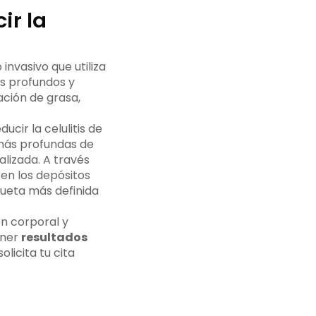
ir la
invasivo que utiliza
os profundos y
ación de grasa,
cir la celulitis de
 más profundas de
alizada. A través
cen los depósitos
lueta más definida
n corporal y
ener
resultados
licita tu cita