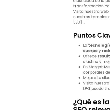
elasticidad de la 
transformación cor
Visita nuestra we
nuestras terapias c
330】.
Puntos Cla
La
tecnologí
cuerpo
y
redu
Ofrece
resul
elastina y mej
En Margot Med
corporales de
Mejora tu sil
Visita nuestra
LPG puede tra
¿Qué es la
SEO releva