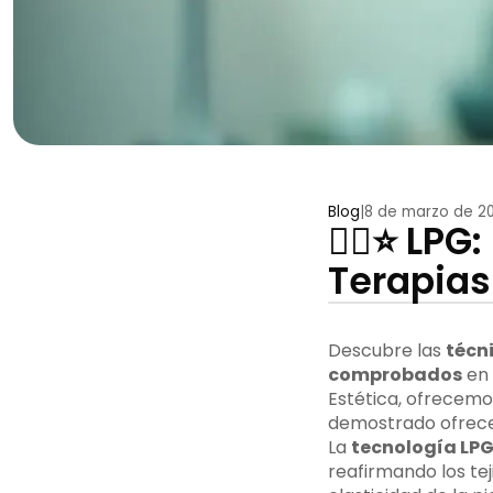
Blog
|
8 de marzo de 2
💆‍♀️⭐ L
Terapias
Descubre las
técn
comprobados
en 
Estética, ofrecemo
demostrado ofrec
La
tecnología LP
reafirmando los tej