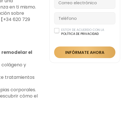
ar una
nza en ti mismo.
ción sobre
☎️【+34 620 729
ESTOY DE ACUERDO CON LA
POLÍTICA DE PRIVACIDAD
a
remodelar el
INFÓRMATE AHORA
e colágeno y
rte tratamientos
pias corporales.
 descubrir cómo el