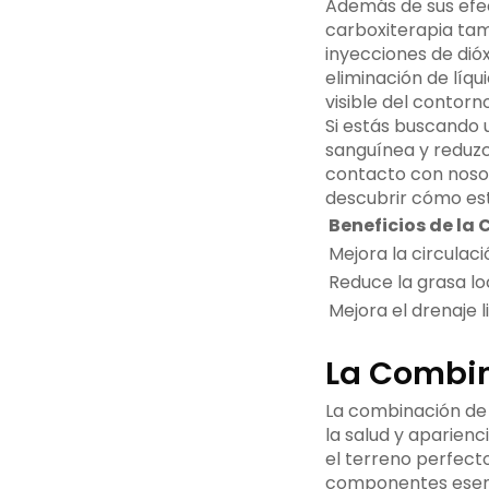
Además de sus efe
carboxiterapia tamb
inyecciones de dió
eliminación de líqu
visible del contorn
Si estás buscando u
sanguínea y reduzc
contacto con nosotr
descubrir cómo est
Beneficios de la
Mejora la circulaci
Reduce la grasa lo
Mejora el drenaje l
La Combin
La combinación d
la salud y aparienc
el terreno perfecto
componentes esenci