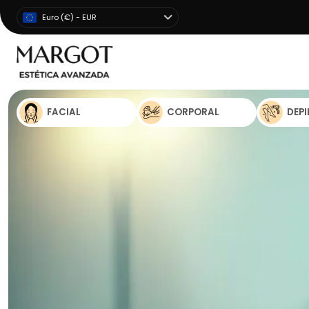
Euro (€) - EUR
FACIAL
CORPORAL
DEP