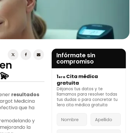
ESTOY DE ACUERDO CON LA
POLÍTICA DE
PRIVACIDAD
Infórmate sin
compromiso
 en
💫
1
Cita médica
era
INFÓRMATE AHORA
gratuita
Déjanos tus datos y te
tener
resultados
llamamos para resolver todas
tus dudas o para concretar tu
 Margot Medicina
1era cita médica gratuita
efectiva que ha
, remodelando y
y mejorando la