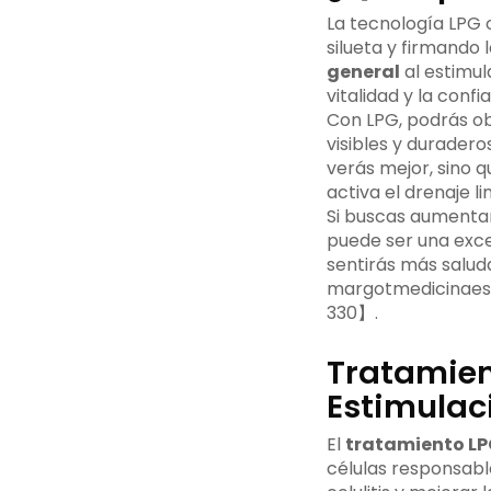
La tecnología LPG o
silueta y firmando 
general
al estimula
vitalidad y la conf
Con LPG, podrás obt
visibles y duraderos
verás mejor, sino q
activa el drenaje l
Si buscas aumentar
puede ser una excel
sentirás más saluda
margotmedicinaeste
330】.
Tratamien
Estimulac
El
tratamiento L
células responsable