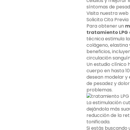
celulitis y mejorar
síntomas de pesade
Visita nuestra we
Solicita Cita Prev
Para obtener un
m
tratamiento LPG
técnica estimula la
colágeno, elastina 
beneficios, incluye
circulación sanguíne
Un estudio clínico
cuerpo en hasta 10
desean modelar y e
de pesadez y dolor 
problemas.
La estimulación cut
dejándola más suave
reducción de la ret
tonificada.
Si estás buscando 