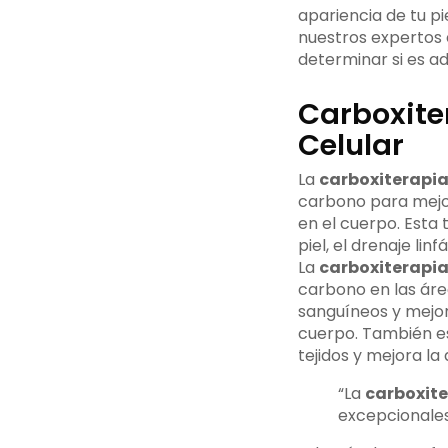
apariencia de tu p
nuestros expertos 
determinar si es ad
Carboxite
Celular
La
carboxiterapi
carbono para mejora
en el cuerpo. Esta 
piel, el drenaje linf
La
carboxiterapi
carbono en las área
sanguíneos y mejora
cuerpo. También es
tejidos y mejora la 
“La
carboxit
excepcionales