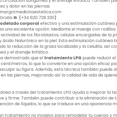
 la circulación sanguínea y el drenaje linfático. También p
z y dolor en las piernas.
b margotmedicinaestetica.com
ia Gratis ☎️【+34 620 729 330】
odelado corporal
efectivo y una estimulación cutánea p
es una excelente opción. Mediante el masaje con rodillos
 actividad de los fibroblastos, células encargadas de la 
y ácido hialurónico en la piel. Esta estimulación cutánea t
ndo la reducción de la grasa localizada y la celulitis, así 
a y el drenaje linfático.
 ha demostrado que el
tratamiento LPG
puede reducir el
 centímetros, lo que lo convierte en una opción eficaz pa
sculpir su figura. Además, esta técnica también puede al
en las piernas, mejorando así la calidad de vida de quien
ánea a través del tratamiento LPG ayuda a mejorar la text
 y firme. También puede contribuir a la eliminación de to
ención de líquidos, lo que se traduce en una apariencia m
un tratamiento no invasivo para remodelar tu cuerpo y m