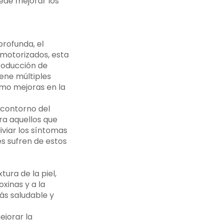
uede mejorar los
rofunda, el
 motorizados, esta
producción de
iene múltiples
como mejoras en la
 contorno del
ra aquellos que
iviar los síntomas
es sufren de estos
ura de la piel,
xinas y a la
ás saludable y
ejorar la