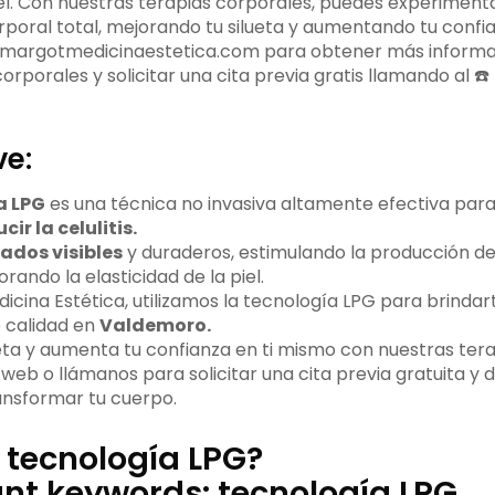
piel. Con nuestras terapias corporales, puedes experiment
poral total, mejorando tu silueta y aumentando tu confia
b margotmedicinaestetica.com para obtener más informa
orporales y solicitar una cita previa gratis llamando al 
ve:
a LPG
es una técnica no invasiva altamente efectiva par
cir la celulitis.
tados visibles
y duraderos, estimulando la producción d
orando la elasticidad de la piel.
icina Estética, utilizamos la tecnología LPG para brinda
 calidad en
Valdemoro.
ueta y aumenta tu confianza en ti mismo con nuestras tera
 web o llámanos para solicitar una cita previa gratuita y
nsformar tu cuerpo.
 tecnología LPG?
nt keywords: tecnología LPG,