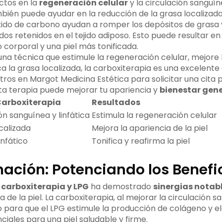
ctos en la
regeneración celular
y la circulación sanguíne
ién puede ayudar en la reducción de la grasa localizada y 
xido de carbono ayudan a romper los depósitos de grasa 
idos retenidos en el tejido adiposo. Esto puede resultar e
o corporal y una piel más tonificada.
na técnica que estimule la regeneración celular, mejore l
a la grasa localizada, la carboxiterapia es una excelente
os en Margot Medicina Estética para solicitar una cita p
a terapia puede mejorar tu apariencia y
bienestar gene
 Carboxiterapia
Resultados
ón sanguínea y linfática
Estimula la regeneración celular
calizada
Mejora la apariencia de la piel
infático
Tonifica y reafirma la piel
ación: Potenciando los Benefi
e
carboxiterapia y LPG
ha demostrado
sinergias notab
ia de la piel. La carboxiterapia, al mejorar la circulación 
 para que el LPG estimule la producción de colágeno y el
ales para una piel saludable y firme.