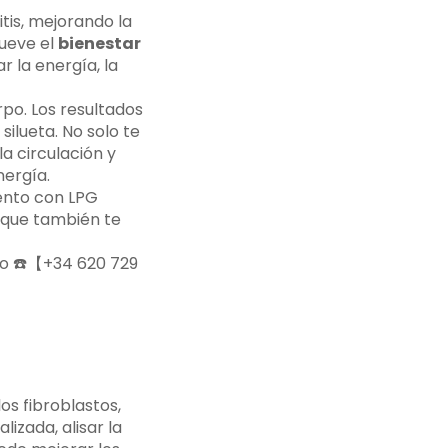
itis, mejorando la
mueve el
bienestar
r la energía, la
rpo. Los resultados
silueta. No solo te
a circulación y
nergía.
iento con LPG
o que también te
ro ☎️【+34 620 729
os fibroblastos,
izada, alisar la