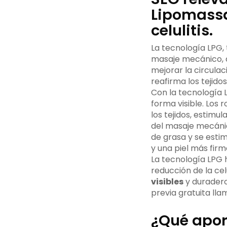
Lipomassa
celulitis.
La tecnología LPG
masaje mecánico, as
mejorar la circulac
reafirma los tejidos
Con la tecnología L
forma visible. Los
los tejidos, estimu
del masaje mecánico
de grasa y se estim
y una piel más firm
La tecnología LPG 
reducción de la cel
visibles
y duradero
previa gratuita ll
¿Qué apor