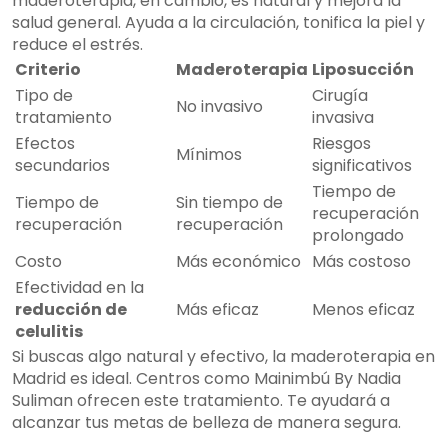
maderoterapia, en cambio, es natural y mejora la
salud general. Ayuda a la circulación, tonifica la piel y
reduce el estrés.
Criterio
Maderoterapia
Liposucción
Tipo de
Cirugía
No invasivo
tratamiento
invasiva
Efectos
Riesgos
Mínimos
secundarios
significativos
Tiempo de
Tiempo de
Sin tiempo de
recuperación
recuperación
recuperación
prolongado
Costo
Más económico
Más costoso
Efectividad en la
reducción de
Más eficaz
Menos eficaz
celulitis
Si buscas algo natural y efectivo, la maderoterapia en
Madrid es ideal. Centros como Mainimbú By Nadia
Suliman ofrecen este tratamiento. Te ayudará a
alcanzar tus metas de belleza de manera segura.