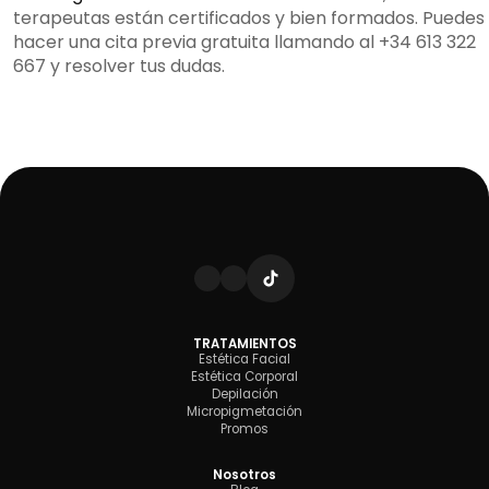
terapeutas están certificados y bien formados. Puedes
hacer una
cita previa gratuita
llamando al +34 613 322
667 y resolver tus dudas.
TRATAMIENTOS
Estética Facial
Estética Corporal
Depilación
Micropigmetación
Promos
Nosotros