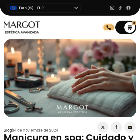
Euro (€) - EUR
0
0
Blog
|
14 de noviembre de 2024
Manicura en spa: Cuidado y