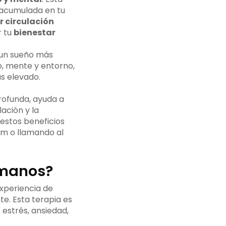
 acumulada en tu
r circulación
r tu
bienestar
 un sueño más
, mente y entorno,
 elevado.
rofunda, ayuda a
lación y la
estos beneficios
om o llamando al
 manos?
xperiencia de
te. Esta terapia es
estrés, ansiedad,