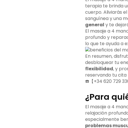
terapia te brinda 
cuerpo. Aliviarás e
sanguínea y una 
general
y te dejar
El masaje a 4 man
profundo y reparad
lo que te ayuda a 
En resumen, disfru
desbloquear tu energ
flexibilidad
, y pr
reservando tu cita
☎️【+34 620 729 33
¿Para qui
El masaje a 4 man
relajación profunda
especialmente bene
problemas muscu