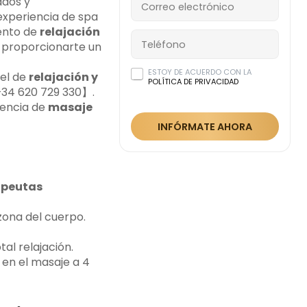
ados y
 experiencia de spa
mento de
relajación
 proporcionarte un
ESTOY DE ACUERDO CON LA
el de
relajación y
POLÍTICA DE PRIVACIDAD
【+34 620 729 330】.
iencia de
masaje
INFÓRMATE AHORA
apeutas
zona del cuerpo.
al relajación.
en el masaje a 4