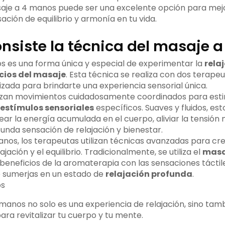
asaje a 4 manos puede ser una excelente opción para mejo
ción de equilibrio y armonía en tu vida.
onsiste la técnica del masaje 
s es una forma única y especial de experimentar la
rela
cios del masaje
. Esta técnica se realiza con dos terape
zada para brindarte una experiencia sensorial única.
ilizan movimientos cuidadosamente coordinados para est
estímulos sensoriales
específicos. Suaves y fluidos, es
ar la energía acumulada en el cuerpo, aliviar la tensión 
nda sensación de relajación y bienestar.
anos, los terapeutas utilizan técnicas avanzadas para c
ajación y el equilibrio. Tradicionalmente, se utiliza el
masa
eneficios de la aromaterapia con las sensaciones táctiles
e sumerjas en un estado de
relajación profunda
.
 manos no solo es una experiencia de relajación, sino tam
ara revitalizar tu cuerpo y tu mente.