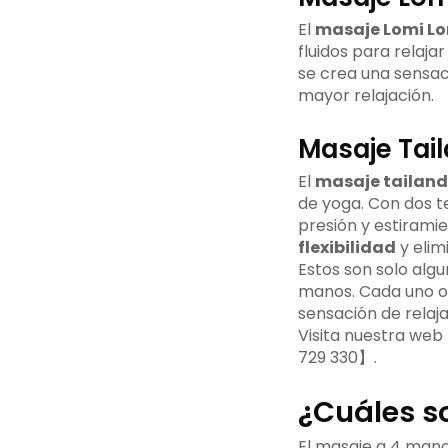
El
masaje Lomi L
fluidos para relaja
se crea una sensac
mayor relajación.
Masaje Tai
El
masaje tailand
de yoga. Con dos t
presión y estiramie
flexibilidad
y elim
Estos son solo algu
manos. Cada uno of
sensación de relaja
Visita nuestra web
729 330】.
¿Cuáles s
El masaje a 4 mano