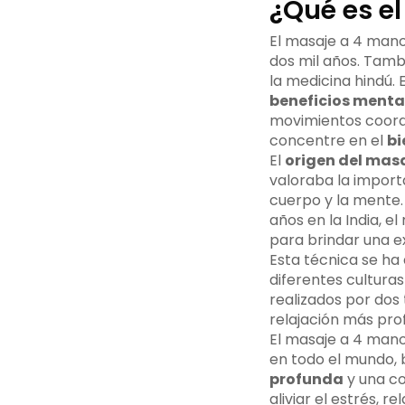
¿Qué es e
El masaje a 4 mano
dos mil años. Tam
la medicina hindú. 
beneficios menta
movimientos coordi
concentre en el
bi
El
origen del mas
valoraba la import
cuerpo y la mente.
años en la India, 
para brindar una e
Esta técnica se ha 
diferentes cultura
realizados por dos
relajación más pro
El masaje a 4 mano
en todo el mundo, 
profunda
y una co
aliviar el estrés,