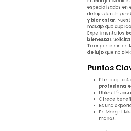
En Margot Medicin
especializados en 
de lujo, donde pue
y bienestar
. Nues
masaje que duplica
Experimenta los
be
bienestar
. Solici
Te esperamos en M
de lujo
que no olvi
Puntos Cla
El masaje a 4
profesionale
Utiliza técnic
Ofrece benefi
Es una experie
En Margot Med
manos.