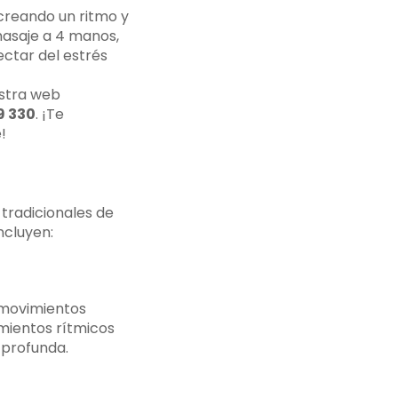
creando un ritmo y
masaje a 4 manos,
ectar del estrés
estra web
9 330
. ¡Te
!
tradicionales de
ncluyen:
 movimientos
imientos rítmicos
 profunda.