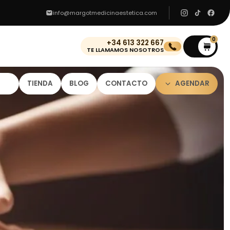
info@margotmedicinaestetica.com
0
+34 613 322 667
0
TE LLAMAMOS NOSOTROS
TIENDA
BLOG
CONTACTO
AGENDAR