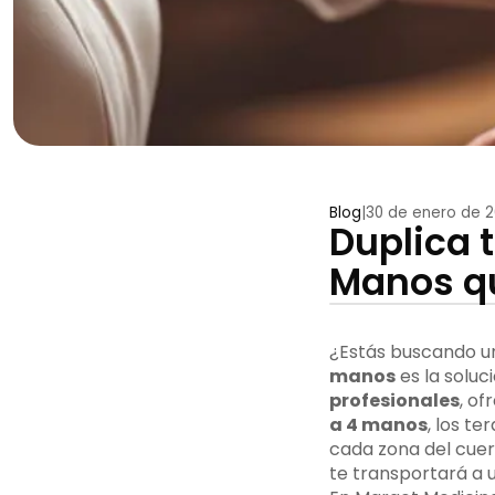
Blog
|
30 de enero de 
Duplica t
Manos q
¿Estás buscando un
manos
es la soluc
profesionales
, o
a 4 manos
, los te
cada zona del cuer
te transportará a 