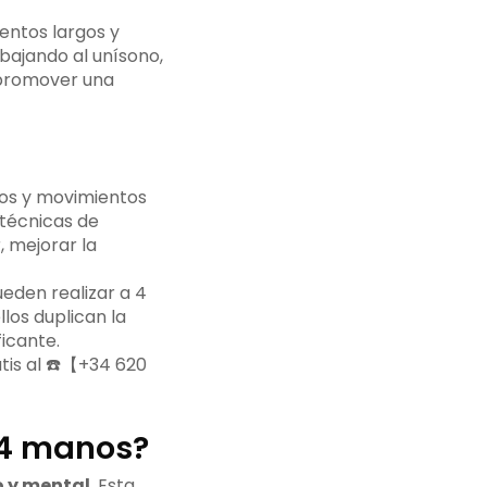
entos largos y
abajando al unísono,
 promover una
os y movimientos
 técnicas de
, mejorar la
ueden realizar a 4
los duplican la
ficante.
tis al ☎️【+34 620
 4 manos?
o y mental
. Esta