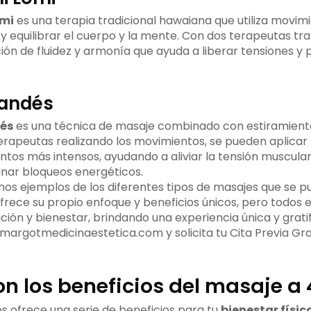
omi
es una terapia tradicional hawaiana que utiliza movimi
r y equilibrar el cuerpo y la mente. Con dos terapeutas tr
ión de fluidez y armonía que ayuda a liberar tensiones y
landés
és
es una técnica de masaje combinado con estiramient
erapeutas realizando los movimientos, se pueden aplicar
ntos más intensos, ayudando a aliviar la tensión muscular
inar bloqueos energéticos.
nos ejemplos de los diferentes tipos de masajes que se p
rece su propio enfoque y beneficios únicos, pero todos el
ción y bienestar, brindando una experiencia única y grati
 margotmedicinaestetica.com y solicita tu Cita Previa Gra
on los beneficios del masaje a
s ofrece una serie de beneficios para tu
bienestar físic