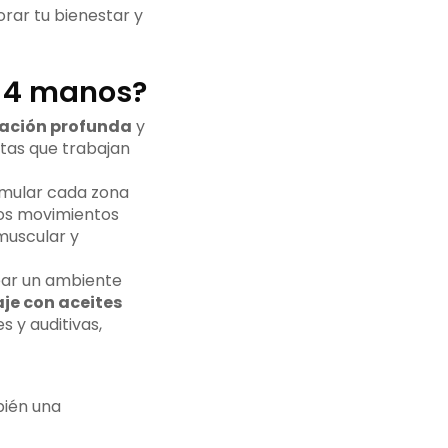
rar tu bienestar y
a 4 manos?
jación profunda
y
utas que trabajan
imular cada zona
tos movimientos
muscular y
rear un ambiente
je con aceites
 y auditivas,
bién una