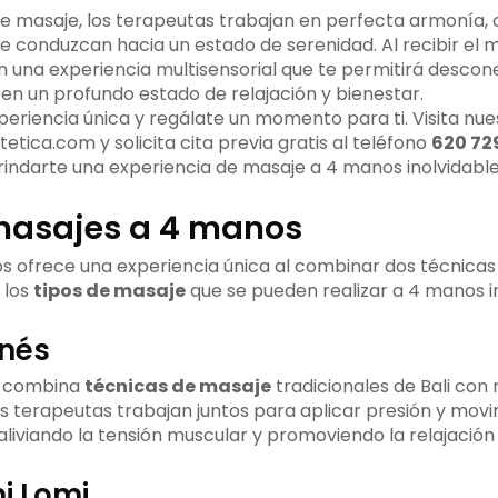
de masaje, los terapeutas trabajan en perfecta armonía, 
e conduzcan hacia un estado de serenidad. Al recibir el 
n una experiencia multisensorial que te permitirá descon
 en un profundo estado de relajación y bienestar.
xperiencia única y regálate un momento para ti. Visita nu
ica.com y solicita cita previa gratis al teléfono
620 72
ndarte una experiencia de masaje a 4 manos inolvidable
masajes a 4 manos
s ofrece una experiencia única al combinar dos técnicas 
 los
tipos de masaje
que se pueden realizar a 4 manos i
inés
combina
técnicas de masaje
tradicionales de Bali con
os terapeutas trabajan juntos para aplicar presión y mov
aliviando la tensión muscular y promoviendo la relajación
i Lomi