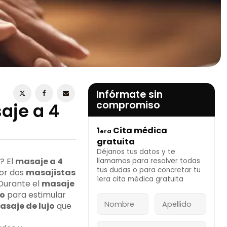
ESTOY DE ACUERDO CON LA
POLÍTICA DE
PRIVACIDAD
Infórmate sin
compromiso
saje a 4
1
Cita médica
era
INFÓRMATE AHORA
gratuita
Déjanos tus datos y te
? El
masaje a 4
llamamos para resolver todas
tus dudas o para concretar tu
por dos
masajistas
1era cita médica gratuita
 Durante el
masaje
to
para estimular
asaje de lujo
que