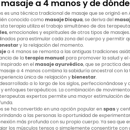
l masaje a 4 manos y de dónde
s es una técnica tradicional de masaje que se originó en
bién conocido como
masaje Dicqua
, se deriva del
masaj
Esta terapia utiliza el trabajo simultáneo de dos terapeuta
les
, emocionales y espirituales de otros tipos de masajes. 
nados para estimular cada zona del cuerpo y permitir qu
enestar
y la relajación del momento.
aje
a 4 manos se remonta a las antiguas tradiciones asiát
ancia de la
terapia manual
para promover la salud y el e
 Inspirado en el
masaje ayurvédico
, que se practica de
el masaje a 4 manos combina la sabiduría ancestral con l
xperiencia única de relajación y
bienestar
.
desarrollado a lo largo de los siglos, perfeccionándose 
s y enfoques terapéuticos. La combinación de movimient
 terapeutas expertos permite una mayor estimulación de 
funda.
s se ha convertido en una opción popular en
spas
y cent
brindando a las personas la oportunidad de experimenta
nexión más profunda con su propio cuerpo. Ya sea que 
 relajar los músculos tensos o simplemente consentirte c