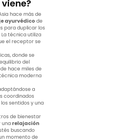
 viene?
 Asia hace más de
e ayurvédico
de
s para duplicar los
La técnica utiliza
e el receptor se
icas, donde se
quilibrio del
sde hace miles de
a técnica moderna
y adaptándose a
os coordinados
los sentidos y una
ros de bienestar
r una
relajación
estés buscando
on un momento de