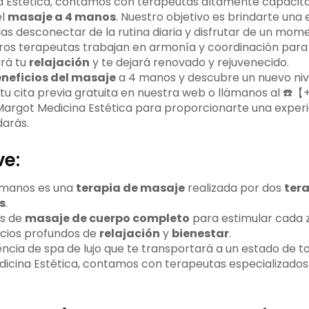
a Estética, contamos con terapeutas altamente capacit
el
masaje a 4 manos
. Nuestro objetivo es brindarte una
das desconectar de la rutina diaria y disfrutar de un mo
tros terapeutas trabajan en armonía y coordinación para
rá tu
relajación
y te dejará renovado y rejuvenecido.
neficios del masaje
a 4 manos y descubre un nuevo niv
ta tu cita previa gratuita en nuestra web o llámanos al ☎️
argot Medicina Estética para proporcionarte una exper
darás.
ve:
 manos es una
terapia de masaje
realizada por dos
ter
s
.
as de
masaje de cuerpo completo
para estimular cada 
cios profundos de
relajación
y
bienestar
.
ncia de spa de lujo que te transportará a un estado de tot
icina Estética, contamos con terapeutas especializados 