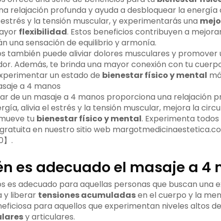
una relajación profunda y ayuda a desbloquear la energía
l estrés y la tensión muscular, y experimentarás una
mejo
mayor
flexibilidad
. Estos beneficios contribuyen a mejora
án una sensación de equilibrio y armonía.
os también puede aliviar dolores musculares y promover
or. Además, te brinda una mayor conexión con tu cuerpo
experimentar un estado de
bienestar físico y mental
más
tar de un masaje a 4 manos proporciona una relajación p
ía, alivia el estrés y la tensión muscular, mejora la circu
omueve tu
bienestar físico y mental
. Experimenta todos 
 gratuita en nuestro sitio web margotmedicinaestetica.c
0】.
én es adecuado el masaje a 4
os es adecuado para aquellas personas que buscan una e
 y liberar
tensiones acumuladas
en el cuerpo y la men
ficiosa para aquellos que experimentan niveles altos de 
lares
y articulares.