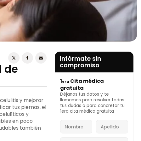
ESTOY DE ACUERDO CON LA
POLÍTICA DE
PRIVACIDAD
Infórmate sin
compromiso
l de
1
Cita médica
era
INFÓRMATE AHORA
gratuita
Déjanos tus datos y te
celulitis y mejorar
llamamos para resolver todas
tus dudas o para concretar tu
ficar tus piernas, el
1era cita médica gratuita
elulíticos y
sibles en poco
ludables también