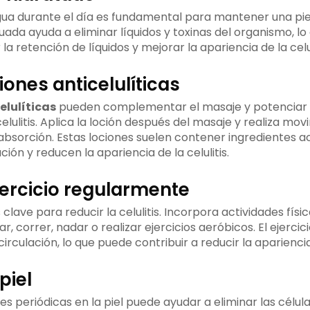
gua durante el día es fundamental para mantener una piel
ada ayuda a eliminar líquidos y toxinas del organismo, l
 la retención de líquidos y mejorar la apariencia de la celul
ociones anticelulíticas
elulíticas
pueden complementar el masaje y potenciar l
celulitis. Aplica la loción después del masaje y realiza mov
absorción. Estas lociones suelen contener ingredientes a
ción y reducen la apariencia de la celulitis.
ejercicio regularmente
es clave para reducir la celulitis. Incorpora actividades físi
r, correr, nadar o realizar ejercicios aeróbicos. El ejerc
irculación, lo que puede contribuir a reducir la apariencia d
 piel
nes periódicas en la piel puede ayudar a eliminar las célu