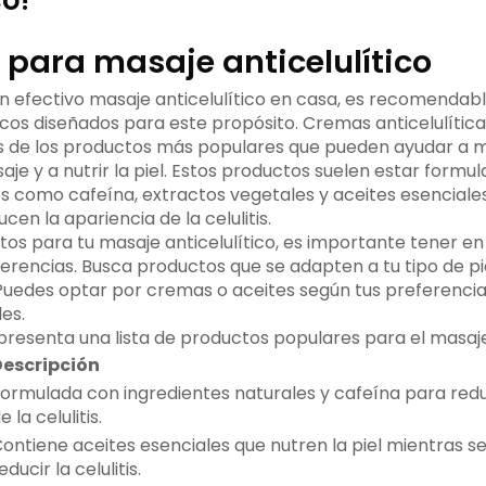
co!
 para masaje anticelulítico
 un efectivo masaje anticelulítico en casa, es recomendable
cos diseñados para este propósito. Cremas anticelulítica
 de los productos más populares que pueden ayudar a m
aje y a nutrir la piel. Estos productos suelen estar formu
os como cafeína, extractos vegetales y aceites esencia
ucen la apariencia de la celulitis.
ctos para tu masaje anticelulítico, es importante tener e
erencias. Busca productos que se adapten a tu tipo de pie
uedes optar por cremas o aceites según tus preferencias
es.
presenta una lista de productos populares para el masaje 
escripción
ormulada con ingredientes naturales y cafeína para redu
e la celulitis.
ontiene aceites esenciales que nutren la piel mientras 
educir la celulitis.