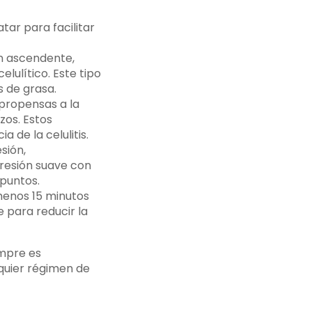
atar para facilitar
n ascendente,
lulítico. Este tipo
s de grasa.
 propensas a la
zos. Estos
 de la celulitis.
sión,
presión suave con
 puntos.
menos 15 minutos
 para reducir la
empre es
lquier régimen de