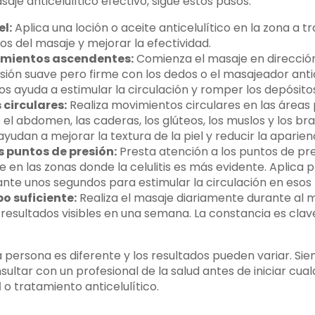
saje anticelulítico efectivo, sigue estos pasos:
el:
Aplica una loción o aceite anticelulítico en la zona a tr
s del masaje y mejorar la efectividad.
imientos ascendentes:
Comienza el masaje en direcció
ión suave pero firme con los dedos o el masajeador antice
s ayuda a estimular la circulación y romper los depósito
circulares:
Realiza movimientos circulares en las áreas
o el abdomen, las caderas, los glúteos, los muslos y los bra
udan a mejorar la textura de la piel y reducir la apariencia
s puntos de presión:
Presta atención a los puntos de pre
 en las zonas donde la celulitis es más evidente. Aplica 
ante unos segundos para estimular la circulación en esos
o suficiente:
Realiza el masaje diariamente durante al 
resultados visibles en una semana. La constancia es clave
persona es diferente y los resultados pueden variar. Si
ltar con un profesional de la salud antes de iniciar cua
l
o tratamiento anticelulítico.