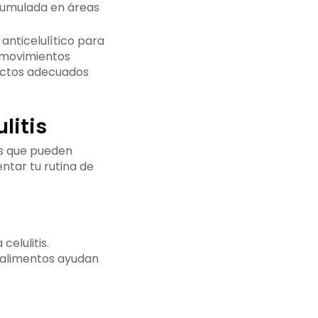
acumulada en áreas
nticelulítico para
a movimientos
ductos adecuados
litis
es que pueden
ntar tu rutina de
elulitis.
os alimentos ayudan