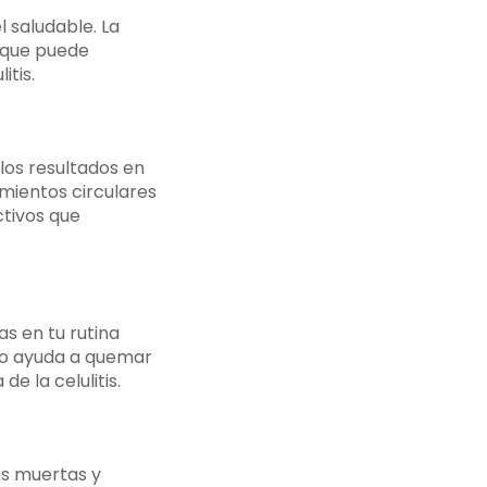
 saludable. La
o que puede
itis.
os resultados en
imientos circulares
ctivos que
cas en tu rutina
icio ayuda a quemar
e la celulitis.
las muertas y