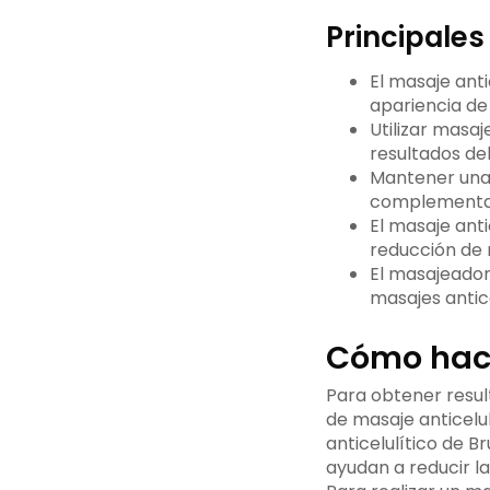
Principales
El masaje anti
apariencia de l
Utilizar masa
resultados de
Mantener una 
complementa l
El masaje anti
reducción de r
El masajeador 
masajes antice
Cómo hace
Para obtener result
de masaje anticelu
anticelulítico de B
ayudan a reducir la 