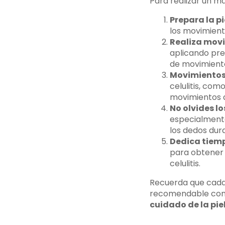
Para realizar un ma
Prepara la pi
los movimiento
Realiza mov
aplicando pres
de movimiento
Movimientos 
celulitis, com
movimientos ay
No olvides lo
especialmente
los dedos dur
Dedica tiemp
para obtener 
celulitis.
Recuerda que cada 
recomendable consu
cuidado de la pie