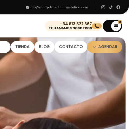
info@margotmedicinaestetica.com
0
+34 613 322 667
0
TE LLAMAMOS NOSOTROS
TIENDA
BLOG
CONTACTO
AGENDAR