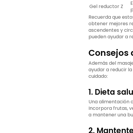
E
Gel reductor Z
p
Recuerda que estos
obtener mejores re
ascendentes y circ
pueden ayudar a redu
Consejos a
Además del masaje 
ayudar a reducir la
cuidado:
1. Dieta sa
Una alimentación a
Incorpora frutas, v
a mantener una bue
2. Mantent