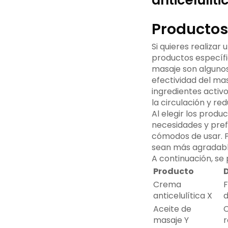
anticelulíti
Productos
Si quieres realizar
productos específi
masaje son algunos
efectividad del mas
ingredientes activ
la circulación y red
Al elegir los produ
necesidades y pref
cómodos de usar. P
sean más agradabl
A continuación, se 
Producto
D
Crema
F
anticelulítica X
d
Aceite de
C
masaje Y
r