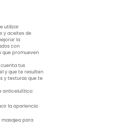
 utilizar
s y aceites de
ejorar la
lados con
les que promueven
n cuenta tus
l y que te resulten
 y texturas que te
anticelulítico:
cir la apariencia
se masajea para