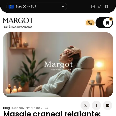
Euro (€) - EUR
0
0
Blog
|
14 de noviembre de 2024
Masaje craneal relajante: