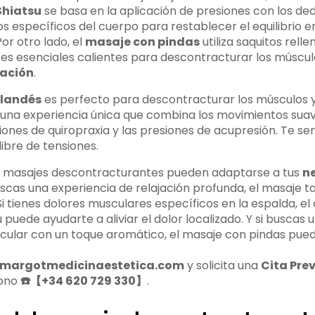
Shiatsu
se basa en la aplicación de presiones con los de
 específicos del cuerpo para restablecer el equilibrio en
Por otro lado, el
masaje con pindas
utiliza saquitos rell
tes esenciales calientes para descontracturar los múscu
jación
.
ilandés
es perfecto para descontracturar los músculos y
 Es una experiencia única que combina los movimientos sua
ones de quiropraxia y las presiones de acupresión. Te sen
libre de tensiones.
de masajes descontracturantes pueden adaptarse a tus
n
buscas una experiencia de relajación profunda, el masaje t
i tienes dolores musculares específicos en la espalda, el c
 puede ayudarte a aliviar el dolor localizado. Y si buscas
cular con un toque aromático, el masaje con pindas pue
margotmedicinaestetica.com
y solicita una
Cita Pre
fono
☎️【+34 620 729 330】
.