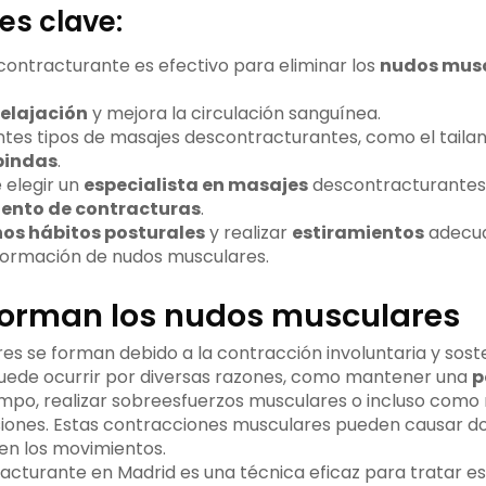
es clave:
contracturante es efectivo para eliminar los
nudos mus
relajación
y mejora la circulación sanguínea.
entes tipos de masajes descontracturantes, como el taila
pindas
.
 elegir un
especialista en masajes
descontracturantes 
ento de contracturas
.
os hábitos posturales
y realizar
estiramientos
adecua
 formación de nudos musculares.
orman los nudos musculares
s se forman debido a la contracción involuntaria y soste
puede ocurrir por diversas razones, como mantener una
p
po, realizar sobreesfuerzos musculares o incluso como 
iones. Estas contracciones musculares pueden causar dol
n en los movimientos.
acturante en Madrid es una técnica eficaz para tratar e