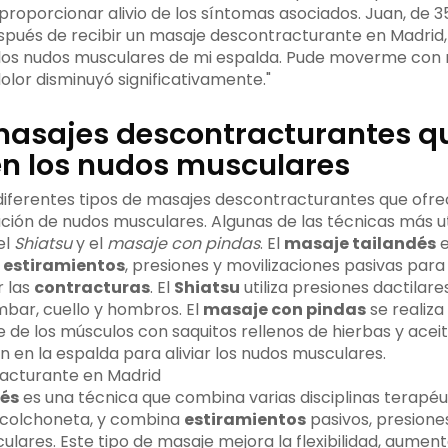
proporcionar alivio de los síntomas asociados. Juan, de 3
pués de recibir un masaje descontracturante en Madrid, s
 los nudos musculares de mi espalda. Pude moverme con
 dolor disminuyó significativamente."
masajes descontracturantes qu
en los nudos musculares
 diferentes tipos de masajes descontracturantes que ofrec
ción de nudos musculares. Algunas de las técnicas más uti
 el
Shiatsu
y el
masaje con pindas
. El
masaje tailandés
e
a
estiramientos
, presiones y movilizaciones pasivas par
r las
contracturas
. El
Shiatsu
utiliza presiones dactilares
mbar, cuello y hombros. El
masaje con pindas
se realiza
de los músculos con saquitos rellenos de hierbas y aceit
 en la espalda para aliviar los nudos musculares.
és
es una técnica que combina varias disciplinas terapéut
a colchoneta, y combina
estiramientos
pasivos, presione
culares. Este tipo de masaje mejora la flexibilidad, aument