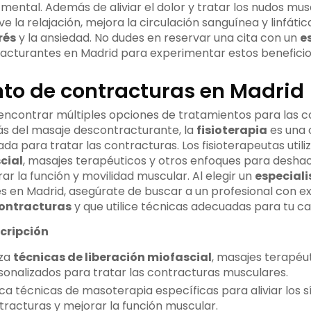
mental. Además de aliviar el dolor y tratar los nudos mus
la relajación, mejora la circulación sanguínea y linfática
rés
y la ansiedad. No dudes en reservar una cita con un
e
cturantes en Madrid para experimentar estos beneficios
to de contracturas en Madrid
encontrar múltiples opciones de tratamientos para las 
s del masaje descontracturante, la
fisioterapia
es una 
a para tratar las contracturas. Los fisioterapeutas utili
cial
, masajes terapéuticos y otros enfoques para deshac
r la función y movilidad muscular. Al elegir un
especiali
 en Madrid, asegúrate de buscar a un profesional con ex
ontracturas
y que utilice técnicas adecuadas para tu ca
cripción
iza
técnicas de liberación miofascial
, masajes terapéu
sonalizados para tratar las contracturas musculares.
ica técnicas de masoterapia específicas para aliviar los 
tracturas y mejorar la función muscular.