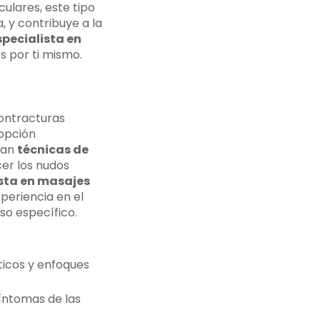
culares, este tipo
, y contribuye a la
specialista en
 por ti mismo.
contracturas
opción
zan
técnicas de
er los nudos
sta en masajes
periencia en el
so específico.
ticos y enfoques
síntomas de las