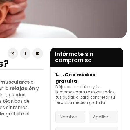
ESTOY DE ACUERDO CON LA
POLÍTICA DE
PRIVACIDAD
Infórmate sin
compromiso
s?
1
Cita médica
era
INFÓRMATE AHORA
gratuita
 musculares
o
Déjanos tus datos y te
er la
relajación
y
llamamos para resolver todas
rid, puedes
tus dudas o para concretar tu
s técnicas de
1era cita médica gratuita
los síntomas.
ia
gratuita al