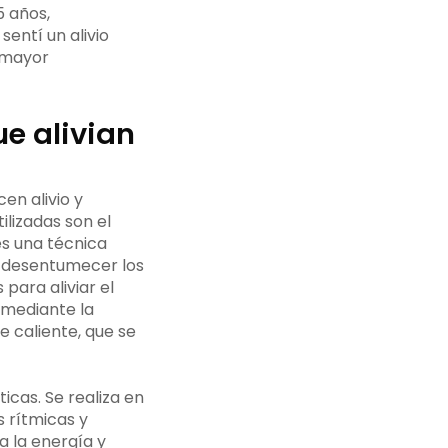
5 años,
entí un alivio
 mayor
e alivian
en alivio y
lizadas son el
s una técnica
a desentumecer los
 para aliviar el
 mediante la
e caliente, que se
icas. Se realiza en
s rítmicas y
a la energía y