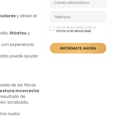
culares
y aliviar el
ESTOY DE ACUERDO CON LA
POLÍTICA DE PRIVACIDAD
ndés,
Shiatsu
y
con experiencia
INFÓRMATE AHORA
dos puede ayudar
nida de las fibras
ostura incorrecta
resultado de
or localizado,
stos nudos