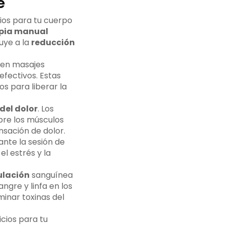
e
ios para tu cuerpo
pia manual
buye a la
reducción
 en masajes
efectivos. Estas
s para liberar la
 del dolor
. Los
bre los músculos
nsación de dolor.
nte la sesión de
l estrés y la
ulación
sanguínea
angre y linfa en los
minar toxinas del
cios para tu