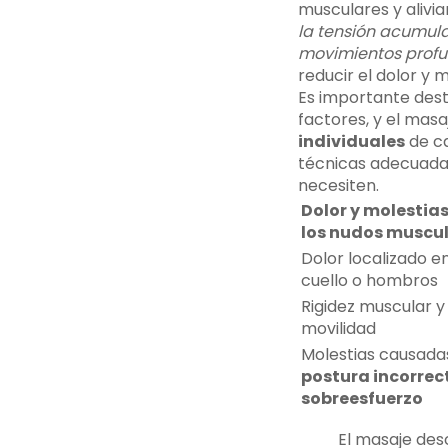
musculares y alivia
la tensión acumula
movimientos profun
reducir el dolor y m
Es importante dest
factores, y el mas
individuales
de ca
técnicas adecuadas
necesiten.
Dolor y molestia
los nudos muscul
Dolor localizado en
cuello o hombros
Rigidez muscular y 
movilidad
Molestias causada
postura incorrec
sobreesfuerzo
El masaje des