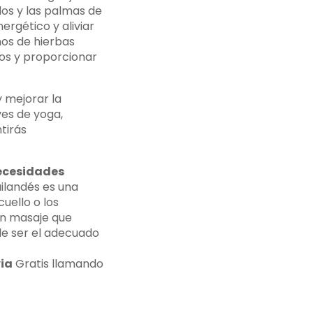
dos y las palmas de
ergético y aliviar
enos de hierbas
los y proporcionar
 mejorar la
ves de yoga,
tirás
ecesidades
ailandés es una
uello o los
 un masaje que
de ser el adecuado
via
Gratis llamando