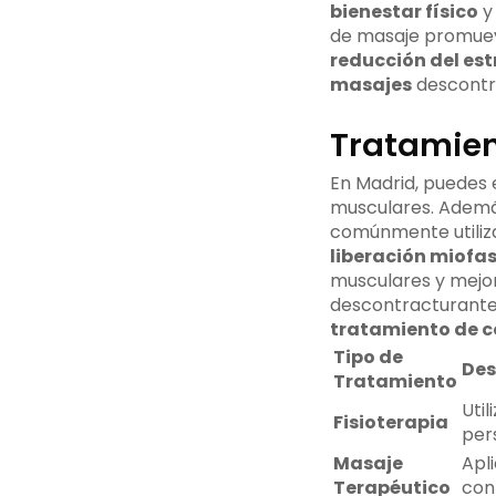
bienestar físico
y 
de masaje promueve 
reducción del est
masajes
descontra
Tratamien
En Madrid, puedes 
musculares. Ademá
comúnmente utilizad
liberación miofas
musculares y mejora
descontracturantes
tratamiento de c
Tipo de
Des
Tratamiento
Util
Fisioterapia
per
Masaje
Apl
Terapéutico
con