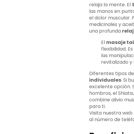
relaja la mente. El
las manos en puntos
el dolor muscular. 
medicinales y acei
una profunda
rela
El
masaje ta
flexibilidad.
las manipulaci
revitalizado y 
Diferentes tipos 
individuales
. Si 
excelente opción. S
hombros, el Shiatsu
combine alivio mus
para ti.
Visita nuestra web
al número de telé