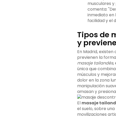
musculares y 
comenta: "Des
inmediato en
facilidad y el
Tipos de 
y previen
En Madrid, existen
previenen la forma
masaje tailandés
,
única que combin
músculos y mejora
dolor en la zona lu
manipulación suave 
amasan y presionan
El
masaje tailand
el suelo, sobre un
movilizaciones arti