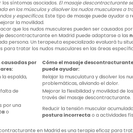
r los síntomas asociados.
El masaje descontracturante se
da en los músculos y disolver los nudos musculares a tr
dos y específicos.
Este tipo de masaje puede ayudar a re
ejorar la movilidad.
acar que los nudos musculares pueden ser causados por
aje descontracturante en Madrid puede adaptarse a las
n
da persona. Un terapeuta especializado evaluará tu situa
 para tratar los nudos musculares en las áreas específic
s causadas por
Cómo el masaje descontracturante
ares:
puede ayudar:
 la espalda,
Relajar la musculatura y disolver los n
problemáticas, aliviando el dolor.
falta de
Mejorar la flexibilidad y movilidad de l
través del masaje descontracturante.
s por una
Reducir la tensión muscular acumulada
ta
o
postura incorrecta
o a actividades fís
contracturante en Madrid es una terapia eficaz para trat