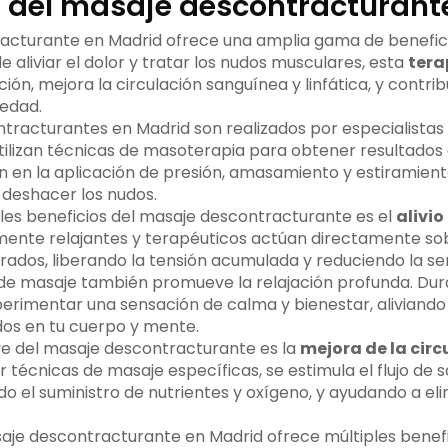
s del masaje descontracturant
acturante en Madrid ofrece una amplia gama de benefic
aliviar el dolor y tratar los nudos musculares, esta
tera
ión, mejora la circulación sanguínea y linfática, y contri
iedad.
tracturantes en Madrid son realizados por especialistas
tilizan técnicas de masoterapia para obtener resultados 
n en la aplicación de presión, amasamiento y estiramiento
 deshacer los nudos.
ales beneficios del masaje descontracturante es el
alivio
ente relajantes y terapéuticos actúan directamente so
rados, liberando la tensión acumulada y reduciendo la se
de masaje también promueve la relajación profunda. Dura
erimentar una sensación de calma y bienestar, aliviando e
os en tu cuerpo y mente.
ve del masaje descontracturante es la
mejora de la circ
car técnicas de masaje específicas, se estimula el flujo de s
 el suministro de nutrientes y oxígeno, y ayudando a eli
aje descontracturante en Madrid ofrece múltiples benefi