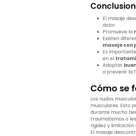
Conclusion
El masaje des
dolor.
Promueve la
Existen difer
masaje con 
Es importante
en el
tratami
Adoptar
buen
a prevenir la
Cómo se f
Los nudos musculare
musculares. Esto 
durante mucho tiem
traumatismos o les
rigidez y limitació
El masaje descontr