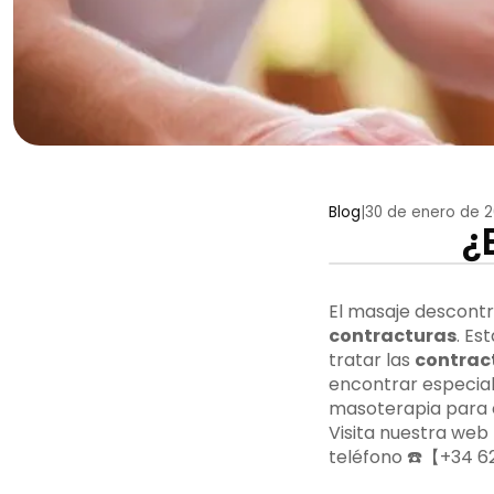
Blog
|
30 de enero de 
¿
El masaje descontr
contracturas
. Es
tratar las
contrac
encontrar especial
masoterapia para e
Visita nuestra web
teléfono ☎️【+34 6