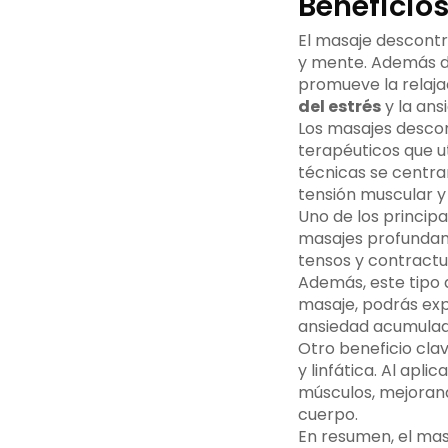
Beneficio
El masaje descontr
y mente. Además de 
promueve la relajac
del estrés
y la ans
Los masajes descon
terapéuticos que u
técnicas se centra
tensión muscular y
Uno de los princip
masajes profundam
tensos y contractu
Además, este tipo 
masaje, podrás exp
ansiedad acumulad
Otro beneficio cla
y linfática. Al apli
músculos, mejorando
cuerpo.
En resumen, el mas