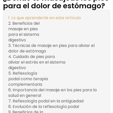
para el dolor de estómago?
Lo que aprenderás en este artículo
Beneficios del
Algunos beneficios
masaje en pies
específicos del masaje en
para el sistema
pies para el sistema
digestivo
digestivo incluyen:
Técnicas de masaje en pies para aliviar el
dolor de estómago
Cuidado de pies para
Consejos para
aliviar el estrés en el sistema
el cuidado de los
digestivo
pies:
Reflexología
Beneficios de la
podal como terapia
reflexología podal como
complementaria
terapia complementaria:
Importancia del masaje en los pies para la
salud en general
Reflexología podal en la antigüedad
Evolución de la reflexología podal
Beneficios de la
Equilibrio y bienestar