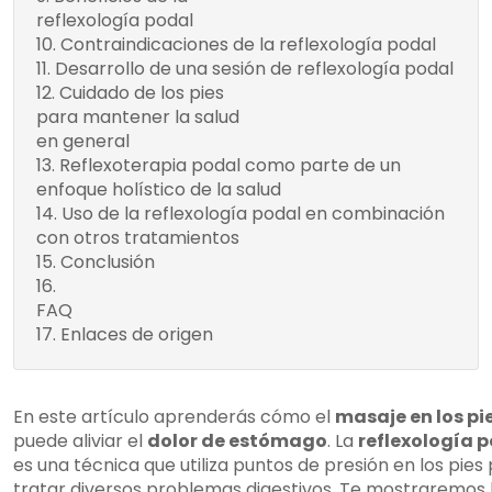
reflexología podal
integral
Contraindicaciones de la reflexología podal
Terapia
Desarrollo de una sesión de reflexología podal
complementaria para
Cuidado de los pies
diversas afecciones
Mantén los pies
para mantener la salud
Mejora del estado de
limpios y secos
en general
ánimo y reducción del
Recorta las uñas
Reflexoterapia podal como parte de un
estrés
regularmente
enfoque holístico de la salud
Utiliza calzado
Uso de la reflexología podal en combinación
cómodo y de buena
con otros tratamientos
calidad
Conclusión
Hidrata la piel de
¿Dónde te masajeas los pies para el
los pies
FAQ
dolor de estómago?
Realiza ejercicios
Enlaces de origen
¿Cuáles son los beneficios del masaje
de estiramiento y
en pies para el sistema digestivo?
fortalecimiento
¿Cuáles son las técnicas de masaje en
pies para aliviar el dolor de estómago?
En este artículo aprenderás cómo el
masaje en los pi
¿Cómo puedo cuidar mis pies para
puede aliviar el
dolor de estómago
. La
reflexología 
aliviar el estrés en el sistema digestivo?
es una técnica que utiliza puntos de presión en los pies
¿Qué es la reflexología podal y cómo
tratar diversos problemas digestivos. Te mostraremos 