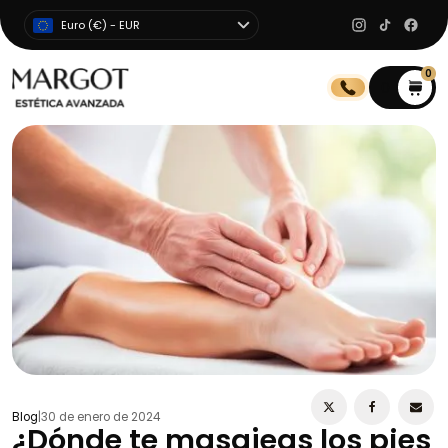
Euro (€) - EUR
0
0
Blog
|
30 de enero de 2024
¿Dónde te masajeas los pies