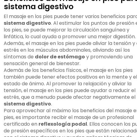
¿Cuáles son los beneficios del masaje
sistema digestivo
en los pies y la reflexología podal?
El masaje en los pies puede tener varios beneficios para
sistema digestivo
. Al estimular los puntos de presión 
los pies, se puede mejorar la circulación sanguínea y
linfática, lo cual ayuda a promover una mejor digestión.
Además, el masaje en los pies puede aliviar la tensión y 
estrés en los músculos abdominales, aliviando así los
síntomas de
dolor de estómago
y promoviendo una
sensación general de bienestar.
Además de los beneficios físicos, el masaje en los pies
también puede tener efectos positivos en la mente y e
estado de ánimo. Al promover la relajación y aliviar la
tensión, el masaje en los pies puede ayudar a reducir el
estrés, que a menudo puede afectar negativamente el
sistema digestivo
.
Para aprovechar al máximo los beneficios del masaje e
pies, es importante recibir el masaje de un profesional
certificado en
reflexología podal
. Ellos conocen los p
de presión específicos en los pies que están relaciona