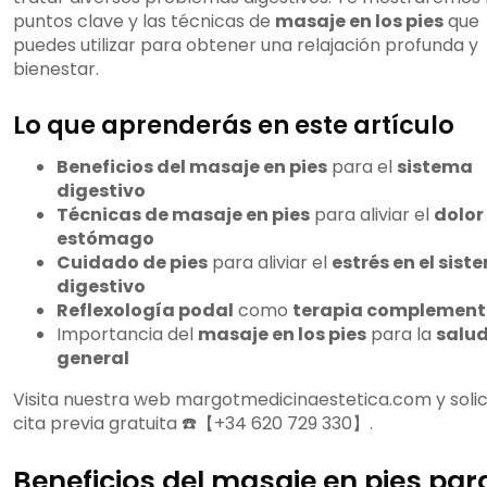
se utiliza como terapia complementaria?
puntos clave y las técnicas de
masaje en los pies
que
¿Cuál es la importancia del masaje en
puedes utilizar para obtener una relajación profunda y
los pies para la salud en general?
bienestar.
¿Cuál es la historia de la reflexología
podal en la antigüedad?
Lo que aprenderás en este artículo
¿Cómo ha evolucionado la
reflexología podal a lo largo de la historia?
Beneficios del masaje en pies
para el
sistema
¿Cuáles son los beneficios de la
digestivo
reflexología podal para la salud en
Técnicas de masaje en pies
para aliviar el
dolor
general?
estómago
¿Existen contraindicaciones para la
Cuidado de pies
para aliviar el
estrés en el sist
reflexología podal?
digestivo
¿Cómo se desarrolla una sesión de
Reflexología podal
como
terapia complement
reflexología podal?
Importancia del
masaje en los pies
para la
salud
¿Cómo puedo cuidar mis pies para
general
mantener la salud en general?
¿Qué es la reflexoterapia podal y
Visita nuestra web margotmedicinaestetica.com y solic
cómo se relaciona con la salud holística?
cita previa gratuita ☎️【+34 620 729 330】.
¿Cómo se utiliza la reflexología podal
en combinación con otros tratamientos?
Beneficios del masaje en pies para