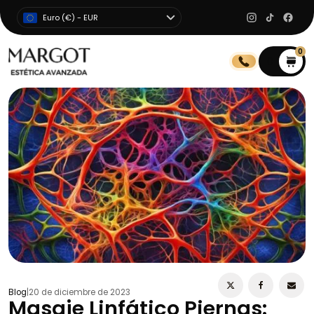
Euro (€) - EUR
0
0
Blog
|
20 de diciembre de 2023
Masaje Linfático Piernas: