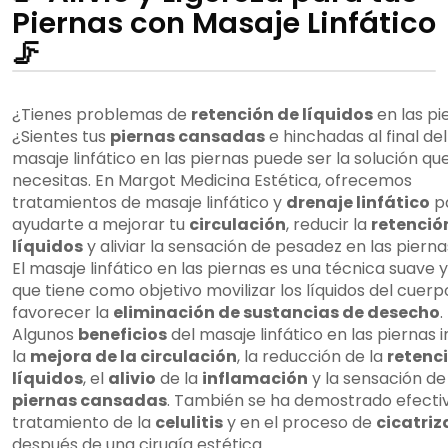
Piernas con Masaje Linfático
🦵
¿Tienes problemas de
retención de líquidos
en las pi
¿Sientes tus
piernas cansadas
e hinchadas al final del
masaje linfático en las piernas puede ser la solución qu
necesitas. En Margot Medicina Estética, ofrecemos
tratamientos de masaje linfático y
drenaje linfático
p
ayudarte a mejorar tu
circulación
, reducir la
retenció
líquidos
y aliviar la sensación de pesadez en las pierna
El masaje linfático en las piernas es una técnica suave y
que tiene como objetivo movilizar los líquidos del cuerp
favorecer la
eliminación de sustancias de desecho
.
Algunos
beneficios
del masaje linfático en las piernas 
la
mejora de la circulación
, la reducción de la
retenc
líquidos
, el
alivio
de la
inflamación
y la sensación de
piernas cansadas
. También se ha demostrado efectiv
tratamiento de la
celulitis
y en el proceso de
cicatriz
después de una cirugía estética.