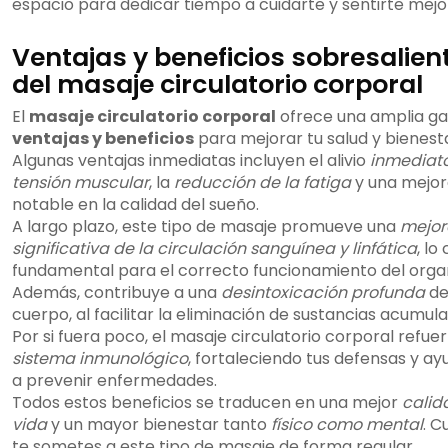
espacio para dedicar tiempo a cuidarte y sentirte mejo
Ventajas y beneficios sobresalien
del masaje circulatorio corporal
El
masaje circulatorio corporal
ofrece una amplia g
ventajas y beneficios
para mejorar tu salud y bienest
Algunas ventajas inmediatas incluyen el alivio
inmediato
tensión muscular
, la
reducción de la fatiga
y una mejo
notable en la calidad del sueño.
A largo plazo, este tipo de masaje promueve una
mejor
significativa de la circulación sanguínea y linfática
, lo
fundamental para el correcto funcionamiento del orga
Además, contribuye a una
desintoxicación profunda
de
cuerpo, al facilitar la eliminación de sustancias acumul
Por si fuera poco, el masaje circulatorio corporal refuer
sistema inmunológico
, fortaleciendo tus defensas y a
a prevenir enfermedades.
Todos estos beneficios se traducen en una mejor
calid
vida
y un mayor bienestar tanto
físico como mental
. 
te sometes a este tipo de masaje de forma regular,