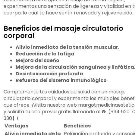
experimentas una sensación de ligereza y vitalidad en t
cuerpo, lo cual te hace sentir renovado y rejuvenecido.
Beneficios del masaje circulatorio
corporal
Alivio inmediato de la tensión muscular
.
Reducción de la fatiga
.
Mejora del sueño
.
Mejora de la circulación sanguínea y linfática
.
Desintoxicación profunda
.
Refuerzo del sistema inmunológico
.
Complementa tus cuidados de salud con un masaje
circulatorio corporal y experimenta los múltiples benef
que ofrece. ¡Visita nuestra web margotmedicinaesteti
y solicita tu cita previa gratis llamando al ☎️【+34 620 7
330】!
Ventajas
Beneficios
Alivio inmediato de la
Relajación profunda y sensac