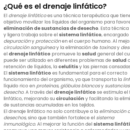
¿Qué es el drenaje linfático?
El
drenaje linfático
es una técnica terapéutica que tie
objetivo movilizar los líquidos del organismo para favor
eliminación de sustancias de desecho
. Esta técnica
y ligera trabaja sobre el
sistema linfático
, encargado 
depuración
y
protección
en el cuerpo humano. Al mejor
circulación sanguínea
y la eliminación de
toxinas
y
des
el
drenaje linfático
promueve la
salud
general del cu
puede ser utilizado en diferentes problemas de
salud
c
retención de líquidos, la
celulitis
y las piernas cansadas
El
sistema linfático
es fundamental para el correcto
funcionamiento del organismo, ya que transporta la
lin
líquido rico en
proteínas
,
glóbulos blancos
y
sustancias
desecho
. A través del
drenaje linfático
se estimula el f
linfático, mejorando su
circulación
y facilitando la eli
de sustancias acumuladas en los tejidos.
El drenaje linfático no solo contribuye a la
eliminación 
desechos
, sino que también fortalece el
sistema
inmunológico
. Al mejorar la función del
sistema linfát