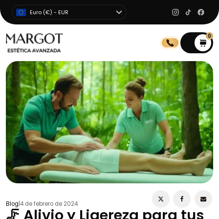
Euro (€) - EUR
0
0
Blog
|
4 de febrero de 2024
🦵 Alivio y Ligereza para tus