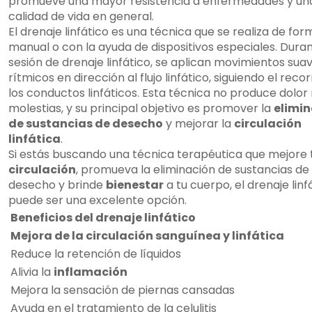
promueve una mayor resistencia a enfermedades y un
calidad de vida en general.
El drenaje linfático es una técnica que se realiza de for
manual o con la ayuda de dispositivos especiales. Duran
sesión de drenaje linfático, se aplican movimientos sua
rítmicos en dirección al flujo linfático, siguiendo el reco
los conductos linfáticos. Esta técnica no produce dolor 
molestias, y su principal objetivo es promover la
elimi
de sustancias de desecho
y mejorar la
circulación
linfática
.
Si estás buscando una técnica terapéutica que mejore 
circulación
, promueva la eliminación de sustancias de
desecho y brinde
bienestar
a tu cuerpo, el drenaje linf
puede ser una excelente opción.
Beneficios del drenaje linfático
Mejora de la circulación sanguínea y linfática
Reduce la retención de líquidos
Alivia la
inflamación
Mejora la sensación de piernas cansadas
Ayuda en el tratamiento de la celulitis