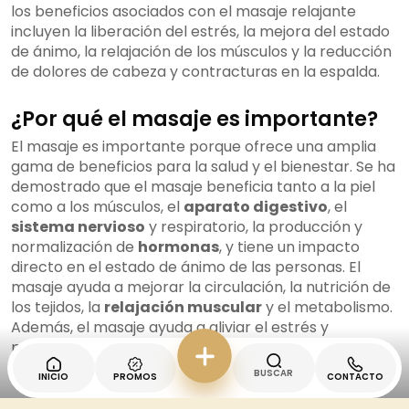
los beneficios asociados con el masaje relajante
incluyen la liberación del estrés, la mejora del estado
de ánimo, la relajación de los músculos y la reducción
de dolores de cabeza y contracturas en la espalda.
¿Por qué el masaje es importante?
El masaje es importante porque ofrece una amplia
gama de beneficios para la salud y el bienestar. Se ha
demostrado que el masaje beneficia tanto a la piel
como a los músculos, el
aparato digestivo
, el
sistema nervioso
y respiratorio, la producción y
normalización de
hormonas
, y tiene un impacto
directo en el estado de ánimo de las personas. El
masaje ayuda a mejorar la circulación, la nutrición de
los tejidos, la
relajación muscular
y el metabolismo.
Además, el masaje ayuda a aliviar el estrés y
promueve una sensación de bienestar y relajación
profunda.
BUSCAR
INICIO
PROMOS
CONTACTO