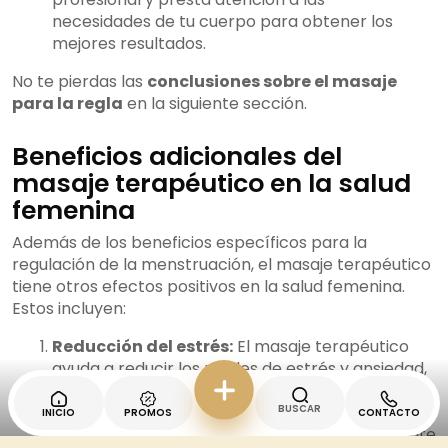
necesidades de tu cuerpo para obtener los
mejores resultados.
No te pierdas las
conclusiones sobre el masaje
para la regla
en la siguiente sección.
Beneficios adicionales del
masaje terapéutico en la salud
femenina
Además de los beneficios específicos para la
regulación de la menstruación, el masaje terapéutico
tiene otros efectos positivos en la salud femenina.
Estos incluyen:
Reducción del estrés:
El masaje terapéutico
ayuda a reducir los niveles de estrés y ansiedad,
promoviendo un estado de relajación y
bienestar general.
BUSCAR
INICIO
PROMOS
CONTACTO
Mejora de la circulación sanguínea:
Mediante