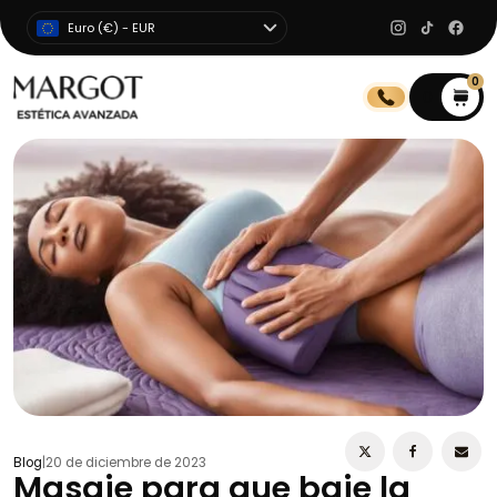
Euro (€) - EUR
0
0
Blog
|
20 de diciembre de 2023
Masaje para que baje la