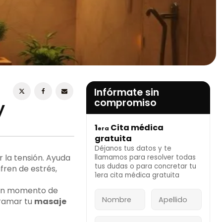
ESTOY DE ACUERDO CON LA
POLÍTICA DE
PRIVACIDAD
Infórmate sin
compromiso
y
1
Cita médica
era
INFÓRMATE AHORA
gratuita
Déjanos tus datos y te
 la tensión. Ayuda
llamamos para resolver todas
tus dudas o para concretar tu
fren de estrés,
1era cita médica gratuita
e un momento de
gramar tu
masaje