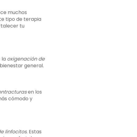
rece muchos
ste tipo de terapia
rtalecer tu
 la
oxigenación de
bienestar general.
ontracturas
en los
s más cómodo y
 linfocitos
. Estas