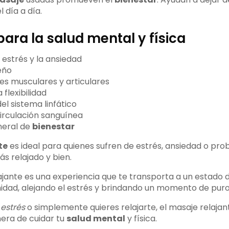
 día a día.
para la salud mental y física
 estrés y la ansiedad
eño
res musculares y articulares
flexibilidad
el sistema linfático
circulación sanguínea
neral de
bienestar
te
es ideal para quienes sufren de estrés, ansiedad o prob
s relajado y bien.
lajante es una experiencia que te transporta a un estado
idad, alejando el estrés y brindando un momento de pur
 estrés
o simplemente quieres relajarte, el masaje relajan
era de cuidar tu
salud mental
y física.