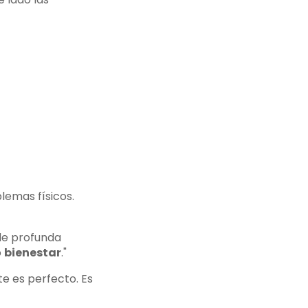
lemas físicos.
 de profunda
o
bienestar
."
te es perfecto. Es