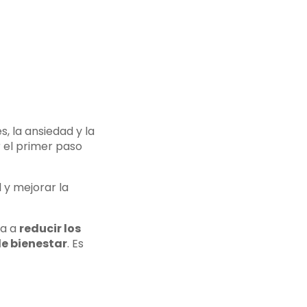
, la ansiedad y la
 el primer paso
 y mejorar la
da a
reducir los
de bienestar
. Es