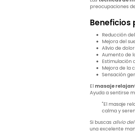
preocupaciones del
Beneficios 
Reducción del
Mejora del su
Alivio de dolo
Aumento de la 
Estimulación d
Mejora de la 
Sensación ge
El
masaje relajan
Ayuda a sentirse má
"El masaje re
calma y seren
Si buscas
alivio del
una excelente man