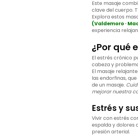
Este masaje combina
clave del cuerpo. T
Explora estos masa
(Valdemoro · Mad
experiencia relajan
¿Por qué e
El estrés crónico 
cabeza y problemas
El masaje relajante
las endorfinas, que
de un masaje.
Cuid
mejorar nuestra ca
Estrés y su
Vivir con estrés c
espalda y dolores 
presión arterial.