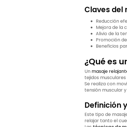
Claves del 
Reducción efec
Mejora de la c
Alivio de la t
Promoción de l
Beneficios par
¿Qué es u
Un
masaje relajant
tejidos musculares y
Se realiza con movi
tensión muscular y
Definición 
Este tipo de masaj
relajar tanto el c
Las
técnicas de m