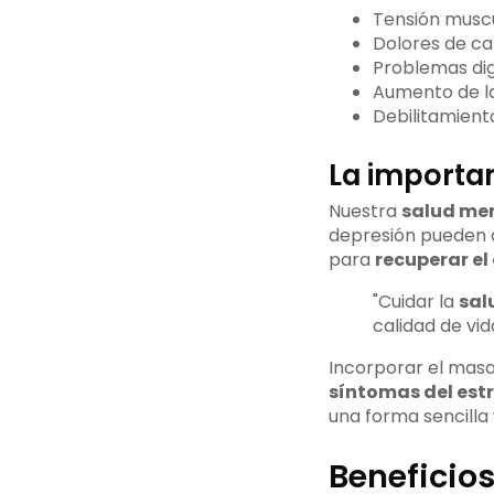
Tensión muscu
Dolores de c
Problemas dig
Aumento de la
Debilitamient
La importan
Nuestra
salud me
depresión pueden a
para
recuperar el
"Cuidar la
sal
calidad de vida
Incorporar el masa
síntomas del estr
una forma sencilla
Beneficios