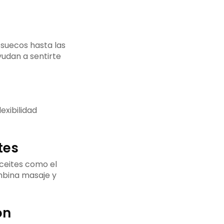
 suecos hasta las
yudan a sentirte
exibilidad
tes
Aceites como el
mbina masaje y
ón