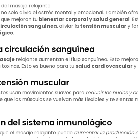
e no solo alivia el estrés mental y emocional. También of
que mejoran tu
bienestar corporal y salud general
. E
irculación sanguínea
, aliviar la
tensión muscular
y fo
ógico
.
a circulación sanguínea
asaje
relajante aumentan el flujo sanguíneo. Esto mejora
 toxinas. Esto es bueno para tu
salud cardiovascular
y 
a tensión muscular
antes usan movimientos suaves para
reducir los nudos y c
e que los músculos se vuelvan más flexibles y te sienta
ón del sistema inmunológico
que el masaje relajante puede
aumentar la producción de