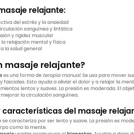
masaje relajante:
tiva del estrés y la ansiedad
irculación sanguínea y linfática
ensión y rigidez muscular
a relajación mental y física
a la salud general
n masaje relajante?
e
es una forma de
terapia manual
. Se usa para mover s
 fasciales. Esto ayuda a aliviar el dolor y a relajar la ment
mientos lentos y suaves. La presión es moderada. El objeti
 mejorar la circulación sanguínea.
y características del masaje relaja
e se caracteriza por ser lento y suave. La presión es mod
uerpo como la mente.
asaje
usadas promueven el
bienestar
. Ayudan a dejar d