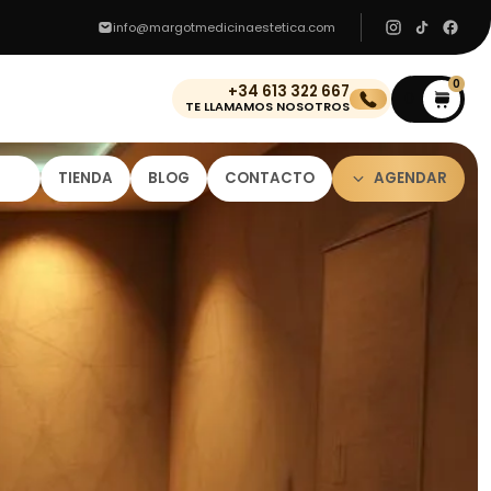
info@margotmedicinaestetica.com
0
+34 613 322 667
0
TE LLAMAMOS NOSOTROS
TIENDA
BLOG
CONTACTO
AGENDAR