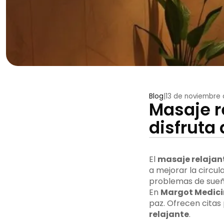
Blog
|
13 de noviembre
Masaje r
disfruta
El
masaje relajan
a mejorar la circul
problemas de sueñ
En
Margot Medici
paz. Ofrecen citas
relajante
.