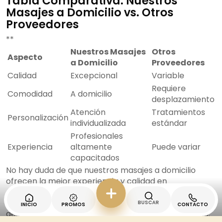
Tabla Comparativa: Nuestros
Masajes a Domicilio vs. Otros
Proveedores
**
Nuestros Masajes
Otros
Aspecto
a Domicilio
Proveedores
Calidad
Excepcional
Variable
Requiere
Comodidad
A domicilio
desplazamiento
Atención
Tratamientos
Personalización
individualizada
estándar
Profesionales
Experiencia
altamente
Puede variar
capacitados
No hay duda de que nuestros masajes a domicilio
ofrecen la mejor experiencia y calidad en
comparación con otros proveedores. Te invitamos a
reservar tu sesión de masaje a domicilio hoy mismo y
BUSCAR
INICIO
PROMOS
CONTACTO
descubrir por qué somos los mejores en el mercado.