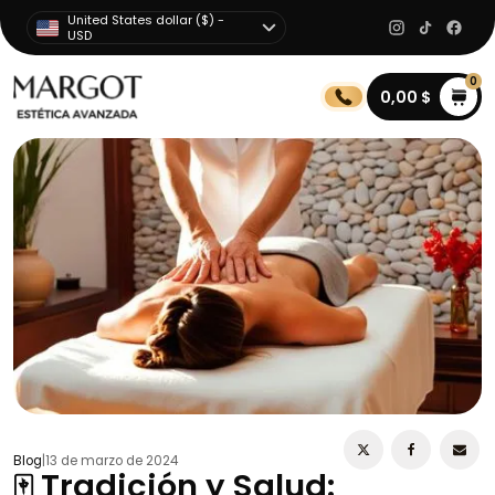
United States dollar ($) -
USD
0
0,00
$
Blog
|
13 de marzo de 2024
🀄 Tradición y Salud: