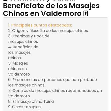
Benefíciate de los Masajes
Chinos en Valdemoro 🀄
Principales puntos destacados:
Origen y filosofía de los masajes chinos
Técnicas y tipos de
Anmo - El masaje
masajes chinos
más popular
Beneficios de
Experimenta el bienestar
los masajes
de los masajes chinos en tu
chinos
vida
Masajes
Centros recomendados de
chinos en
masajes chinos en Valdemoro
Valdemoro
Experiencias de personas que han probado
los masajes chinos
Centros de masajes chinos recomendados en
Valdemoro
El masaje chino Tuina
Otras terapias
Tabla: