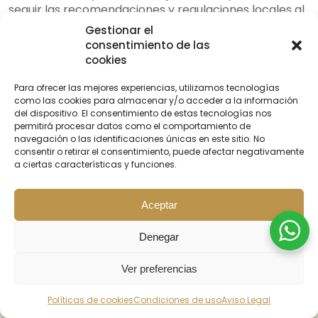
seguir las recomendaciones y regulaciones locales al
recibir un masaje.
Gestionar el
Los centros de masajes chinos han implementado
consentimiento de las
diversas medidas para garantizar la seguridad de
cookies
todos los involucrados. Entre estas medidas se
encuentran la desinfección regular de las
Para ofrecer las mejores experiencias, utilizamos tecnologías
como las cookies para almacenar y/o acceder a la información
instalaciones, el uso de equipos de protección
del dispositivo. El consentimiento de estas tecnologías nos
personal por parte de los masajistas, la limitación del
permitirá procesar datos como el comportamiento de
número de clientes, el distanciamiento físico y la
navegación o las identificaciones únicas en este sitio. No
obligatoriedad del uso de mascarillas.
consentir o retirar el consentimiento, puede afectar negativamente
Además, algunos centros ofrecen cita previa para
a ciertas características y funciones.
evitar aglomeraciones y asegurar un flujo adecuado
de clientes. También se recomienda realizar un
Aceptar
chequeo de salud antes del masaje para descartar
cualquier condición médica que pueda contraindicar
Denegar
el tratamiento.
Los masajes chinos en el
contexto actual
continúan
Ver preferencias
brindando beneficios para el bienestar integral,
ayudando a aliviar el estrés, mejorar la circulación,
BUSCAR
INICIO
PROMOS
CONTACTO
Políticas de cookies
Condiciones de uso
Aviso Legal
aliviar dolores musculares y promover la relajación