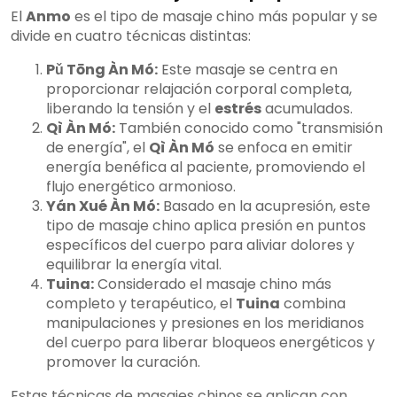
El
Anmo
es el tipo de masaje chino más popular y se
divide en cuatro técnicas distintas:
Pǔ Tōng Àn Mó:
Este masaje se centra en
proporcionar relajación corporal completa,
liberando la tensión y el
estrés
acumulados.
Qì Àn Mó:
También conocido como "transmisión
de energía", el
Qì Àn Mó
se enfoca en emitir
energía benéfica al paciente, promoviendo el
flujo energético armonioso.
Yán Xué Àn Mó:
Basado en la acupresión, este
tipo de masaje chino aplica presión en puntos
específicos del cuerpo para aliviar dolores y
equilibrar la energía vital.
Tuina:
Considerado el masaje chino más
completo y terapéutico, el
Tuina
combina
manipulaciones y presiones en los meridianos
del cuerpo para liberar bloqueos energéticos y
promover la curación.
Estas técnicas de masajes chinos se aplican con