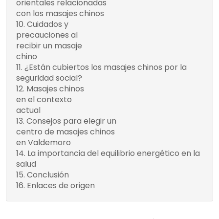
orientales relacionadas
Comparación de
con los masajes chinos
terapias orientales
Cuidados y
Margot Medicina
relacionadas
precauciones al
Estética. Cita Previa
recibir un masaje
Gratuita📞+34 613 322 667
chino
❱
¿Están cubiertos los masajes chinos por la
seguridad social?
Masajes chinos
Siguiendo las
en el contexto
recomendaciones de
actual
seguridad:
Consejos para elegir un
Tabla: Medidas de
1. Investigación
centro de masajes chinos
seguridad en los centros de
y opiniones de
en Valdemoro
masajes chinos
clientes
La importancia del equilibrio energético en la
2.
salud
Profesionales
Conclusión
capacitados
Enlaces de origen
3. Ambiente
limpio y seguro
4.
Cumplimiento de