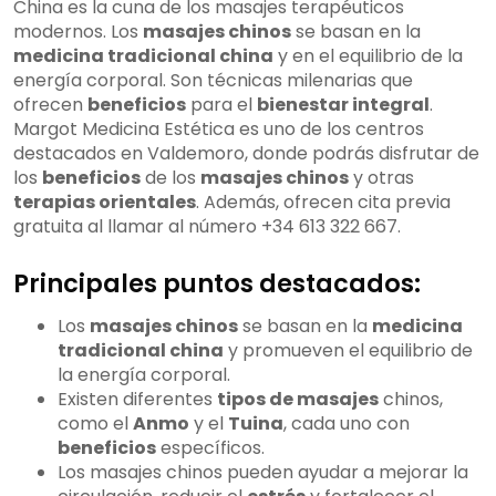
China es la cuna de los masajes terapéuticos
regulaciones
modernos. Los
masajes chinos
se basan en la
locales
medicina tradicional china
y en el equilibrio de la
5. Oferta de
energía corporal. Son técnicas milenarias que
terapias orientales
ofrecen
beneficios
para el
bienestar integral
.
Margot Medicina Estética es uno de los centros
destacados en Valdemoro, donde podrás disfrutar de
los
beneficios
de los
masajes chinos
y otras
terapias orientales
. Además, ofrecen cita previa
gratuita al llamar al número +34 613 322 667.
Principales puntos destacados:
Los
masajes chinos
se basan en la
medicina
tradicional china
y promueven el equilibrio de
la energía corporal.
Existen diferentes
tipos de masajes
chinos,
como el
Anmo
y el
Tuina
, cada uno con
beneficios
específicos.
Los masajes chinos pueden ayudar a mejorar la