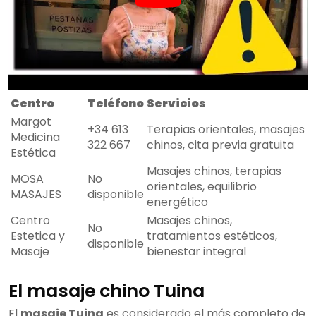
Centro
Teléfono
Servicios
Margot
+34 613
Terapias orientales, masajes
Medicina
322 667
chinos, cita previa gratuita
Estética
Masajes chinos, terapias
MOSA
No
orientales, equilibrio
MASAJES
disponible
energético
Centro
Masajes chinos,
No
Estetica y
tratamientos estéticos,
disponible
Masaje
bienestar integral
El masaje chino Tuina
El
masaje Tuina
es considerado el más completo de