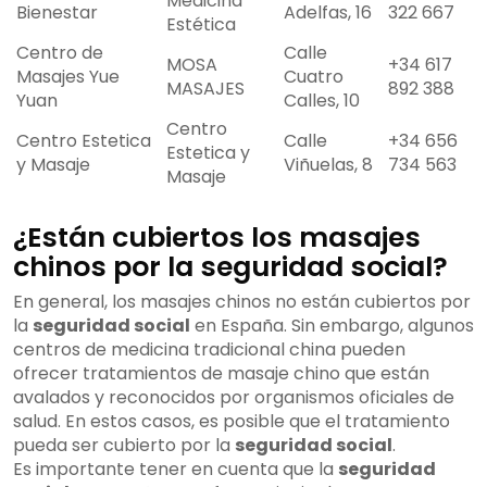
Medicina
Bienestar
Adelfas, 16
322 667
Estética
Centro de
Calle
MOSA
+34 617
Masajes Yue
Cuatro
MASAJES
892 388
Yuan
Calles, 10
Centro
Centro Estetica
Calle
+34 656
Estetica y
y Masaje
Viñuelas, 8
734 563
Masaje
¿Están cubiertos los masajes
chinos por la seguridad social?
En general, los masajes chinos no están cubiertos por
la
seguridad social
en España. Sin embargo, algunos
centros de medicina tradicional china pueden
ofrecer tratamientos de masaje chino que están
avalados y reconocidos por organismos oficiales de
salud. En estos casos, es posible que el tratamiento
pueda ser cubierto por la
seguridad social
.
Es importante tener en cuenta que la
seguridad