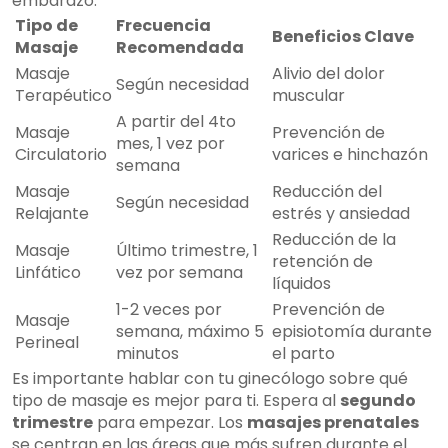
embarazo.
Tipo de
Frecuencia
Beneficios Clave
Masaje
Recomendada
Masaje
Alivio del dolor
Según necesidad
Terapéutico
muscular
A partir del 4to
Masaje
Prevención de
mes, 1 vez por
Circulatorio
varices e hinchazón
semana
Masaje
Reducción del
Según necesidad
Relajante
estrés y ansiedad
Reducción de la
Masaje
Último trimestre, 1
retención de
Linfático
vez por semana
líquidos
1-2 veces por
Prevención de
Masaje
semana, máximo 5
episiotomía durante
Perineal
minutos
el parto
Es importante hablar con tu ginecólogo sobre qué
tipo de masaje es mejor para ti. Espera al
segundo
trimestre
para empezar. Los
masajes prenatales
se centran en las áreas que más sufren durante el