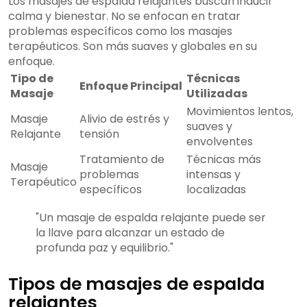
Los masajes de espalda relajantes buscan inducir
calma y bienestar. No se enfocan en tratar
problemas específicos como los masajes
terapéuticos. Son más suaves y globales en su
enfoque.
Tipo de
Técnicas
Enfoque Principal
Masaje
Utilizadas
Movimientos lentos,
Masaje
Alivio de estrés y
suaves y
Relajante
tensión
envolventes
Tratamiento de
Técnicas más
Masaje
problemas
intensas y
Terapéutico
específicos
localizadas
"Un masaje de espalda relajante puede ser
la llave para alcanzar un estado de
profunda paz y equilibrio."
Tipos de masajes de espalda
relajantes