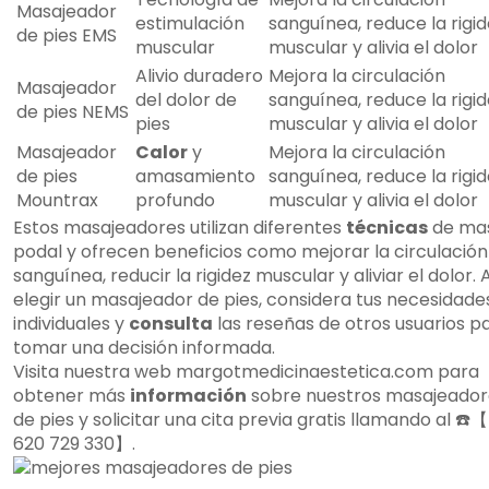
Masajeador
estimulación
sanguínea, reduce la rigi
de pies EMS
muscular
muscular y alivia el dolor
Alivio duradero
Mejora la circulación
Masajeador
del dolor de
sanguínea, reduce la rigi
de pies NEMS
pies
muscular y alivia el dolor
Masajeador
Calor
y
Mejora la circulación
de pies
amasamiento
sanguínea, reduce la rigi
Mountrax
profundo
muscular y alivia el dolor
Estos masajeadores utilizan diferentes
técnicas
de ma
podal y ofrecen beneficios como mejorar la circulación
sanguínea, reducir la rigidez muscular y aliviar el dolor. A
elegir un masajeador de pies, considera tus necesidade
individuales y
consulta
las reseñas de otros usuarios p
tomar una decisión informada.
Visita nuestra web margotmedicinaestetica.com para
obtener más
información
sobre nuestros masajeador
de pies y solicitar una cita previa gratis llamando al ☎️
620 729 330】.