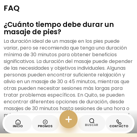
FAQ
¿Cuánto tiempo debe durar un
masaje de pies?
La duración ideal de un masaje en los pies puede
variar, pero se recomienda que tenga una duración
mínima de 30 minutos para obtener beneficios
significativos. La duración del masaje puede depender
de las necesidades y objetivos individuales. Algunas
personas pueden encontrar suficiente relajación y
alivio en un masaje de 30 a 45 minutos, mientras que
otras pueden necesitar sesiones más largas para
tratar problemas específicos. En Quito, se pueden
encontrar diferentes opciones de duración, desde
masajes de 30 minutos hasta sesiones de una hora o
más, dependiendo del lugar y de las necesidades del
cliente. Es importante comunicarse con el terapeuta
BUSCAR
INICIO
PROMOS
CONTACTO
antes de comenzar la sesión para asegurarse de que
la duración elegida sea adecuada para cada individuo.