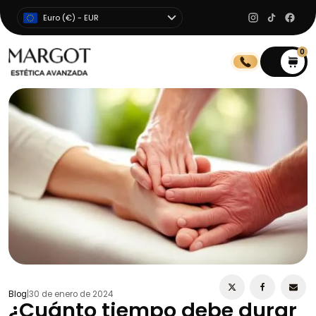
Euro (€) - EUR
0
0
Blog
|
30 de enero de 2024
¿Cuánto tiempo debe durar