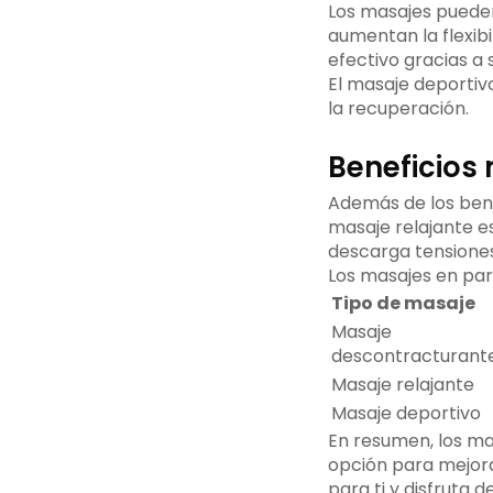
Los masajes pueden
aumentan la flexib
efectivo gracias a
El masaje deportiv
la recuperación.
Beneficios
Además de los benef
masaje relajante es
descarga tensiones
Los masajes en par
Tipo de masaje
Masaje
descontracturant
Masaje relajante
Masaje deportivo
En resumen, los ma
opción para mejor
para ti y disfruta d