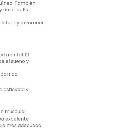
guínea. También
 dolores. Es
ulatura y favorecer
ud mental. El
ce el sueño y
partida.
elasticidad y
ón muscular
na excelente
saje más adecuado