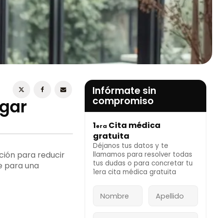
ESTOY DE ACUERDO CON LA
POLÍTICA DE
PRIVACIDAD
Infórmate sin
compromiso
ugar
1
Cita médica
era
INFÓRMATE AHORA
gratuita
Déjanos tus datos y te
ión para reducir
llamamos para resolver todas
tus dudas o para concretar tu
e para una
1era cita médica gratuita