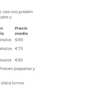
. Usa una presión
nudos y
ón
Precio
io
medio
inutos
€65
inutos
€75
inutos
€85
 ofrecen paquetes y
a única forma