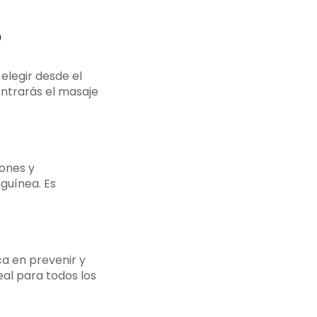
o
elegir desde el
ontrarás el masaje
iones y
nguínea. Es
ca en prevenir y
deal para todos los