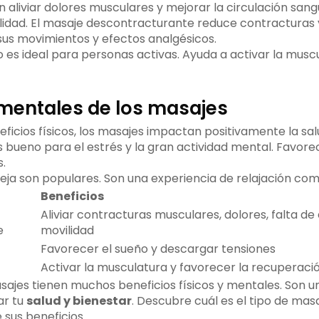
 aliviar dolores musculares y mejorar la circulación san
ilidad. El masaje descontracturante reduce contracturas y
 sus movimientos y efectos analgésicos.
o es ideal para personas activas. Ayuda a activar la musc
 mentales de los masajes
icios físicos, los masajes impactan positivamente la sal
 bueno para el estrés y la gran actividad mental. Favore
.
eja son populares. Son una experiencia de relajación com
Beneficios
Aliviar contracturas musculares, dolores, falta de 
e
movilidad
Favorecer el sueño y descargar tensiones
Activar la musculatura y favorecer la recuperaci
sajes tienen muchos beneficios físicos y mentales. Son u
ar tu
salud y bienestar
. Descubre cuál es el tipo de ma
e sus beneficios.