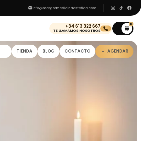
info@margotmedicinaestetica.com
0
+34 613 322 667
0
TE LLAMAMOS NOSOTROS
TIENDA
BLOG
CONTACTO
AGENDAR