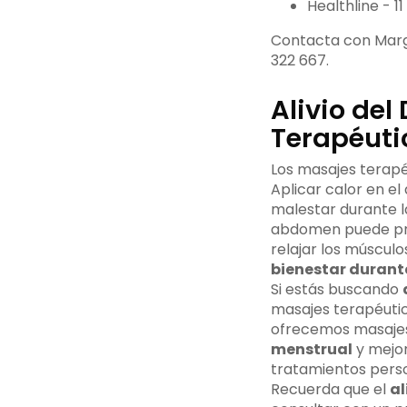
Healthline - 
Contacta con Margo
322 667.
Alivio del
Terapéuti
Los masajes terapéu
Aplicar calor en e
malestar durante l
abdomen puede pro
relajar los músculo
bienestar durant
Si estás buscando
masajes terapéutic
ofrecemos masajes
menstrual
y mejor
tratamientos perso
Recuerda que el
al