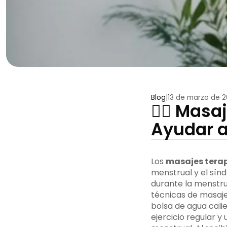
Blog
|
13 de marzo de 
💆‍♀️ Ma
Ayudar a 
Los
masajes tera
menstrual y el sín
durante la menstrua
técnicas de masaje
bolsa de agua cali
ejercicio regular 