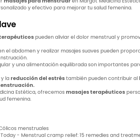
ir
masajes para menstruar
en Margot Medicina Estétic
sonalizado y efectivo para mejorar tu salud femenina.
lave
terapéuticos
pueden aliviar el dolor menstrual y promov
 en el abdomen y realizar masajes suaves pueden proporci
nstruación.
egular y una alimentación equilibrada son importantes par
y la
reducción del estrés
también pueden contribuir al
enstruación.
icina Estética, ofrecemos
masajes terapéuticos
perso
lud femenina.
 Cólicos menstruales
Today - Menstrual cramp relief: 15 remedies and treatm