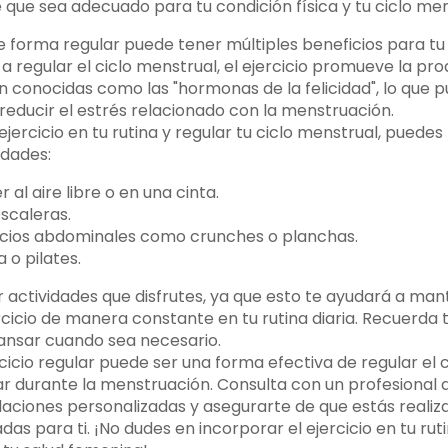
 que sea adecuado para tu condición física y tu ciclo men
de forma regular puede tener múltiples beneficios para tu
 regular el ciclo menstrual, el ejercicio promueve la pr
n conocidas como las "hormonas de la felicidad", lo que 
reducir el estrés relacionado con la menstruación.
ejercicio en tu rutina y regular tu ciclo menstrual, puede
idades:
 al aire libre o en una cinta.
escaleras.
cicios abdominales como crunches o planchas.
 o pilates.
r actividades que disfrutes, ya que esto te ayudará a ma
ercicio de manera constante en tu rutina diaria. Recuerd
ansar cuando sea necesario.
cicio regular puede ser una forma efectiva de regular el 
ar durante la menstruación. Consulta con un profesional d
iones personalizadas y asegurarte de que estás realiz
as para ti. ¡No dudes en incorporar el ejercicio en tu ru