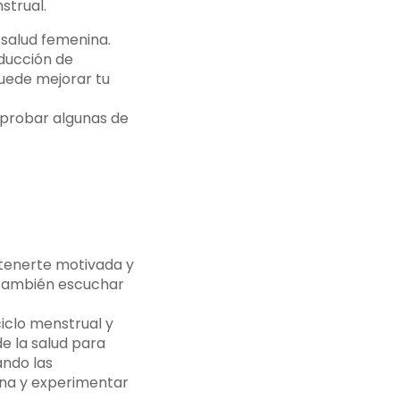
strual.
 salud femenina.
oducción de
puede mejorar tu
s probar algunas de
ntenerte motivada y
a también escuchar
ciclo menstrual y
e la salud para
ando las
tina y experimentar