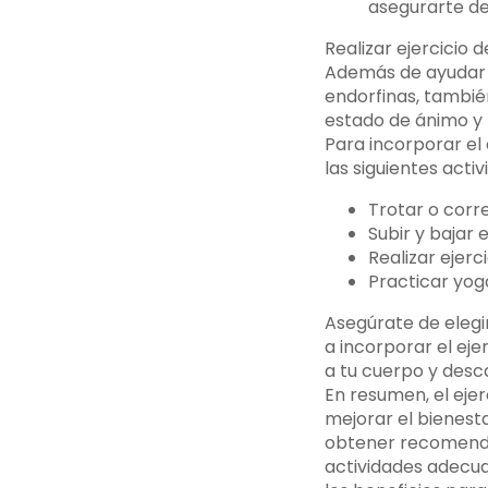
asegurarte de
Realizar ejercicio 
Además de ayudar a
endorfinas, tambié
estado de ánimo y 
Para incorporar el 
las siguientes activ
Trotar o correr
Subir y bajar 
Realizar ejer
Practicar yoga
Asegúrate de elegi
a incorporar el ej
a tu cuerpo y desc
En resumen, el ejer
mejorar el bienest
obtener recomendac
actividades adecuad