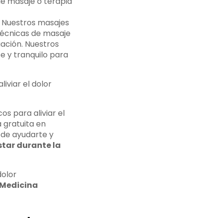
de masaje o terapia
. Nuestros masajes
técnicas de masaje
uación. Nuestros
e y tranquilo para
iviar el dolor
os para aliviar el
 gratuita en
de ayudarte y
star durante la
dolor
Medicina