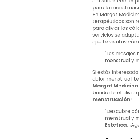
consultar con un p
para la menstruaci
En Margot Medicina
terapéuticos son r
para aliviar los có
servicios se adapt
que te sientas cóm
"Los masajes t
menstrual y m
Si estás interesada
dolor menstrual, t
Margot Medicina 
brindarte el alivio
menstruación
!
"Descubre cóm
menstrual y m
Estética.
¡Age