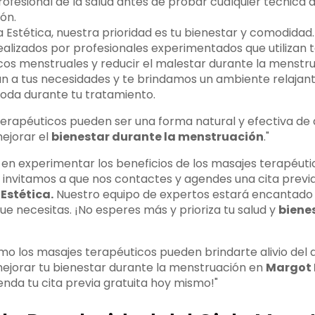
rofesional de la salud antes de probar cualquier técnica 
ón.
 Estética, nuestra prioridad es tu bienestar y comodidad
ealizados por profesionales experimentados que utilizan 
licos menstruales y reducir el malestar durante la menstr
an a tus necesidades y te brindamos un ambiente relajant
oda durante tu tratamiento.
erapéuticos pueden ser una forma natural y efectiva de al
ejorar el
bienestar durante la menstruación
."
 en experimentar los beneficios de los masajes terapéutic
e invitamos a que nos contactes y agendes una cita previa
Estética.
Nuestro equipo de expertos estará encantado 
 que necesitas. ¡No esperes más y prioriza tu salud y
biene
o los masajes terapéuticos pueden brindarte alivio del 
ejorar tu bienestar durante la menstruación en
Margot 
nda tu cita previa gratuita hoy mismo!"