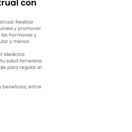
trual con
trual. Realizar
nguínea y promover
r las hormonas y
gular y menos
t Medicina
tu salud femenina.
je para regular el
 beneficios, entre