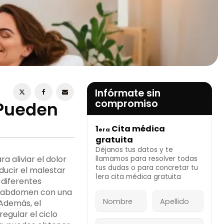
ESTOY DE ACUERDO CON LA
POLÍTICA DE
PRIVACIDAD
Infórmate sin
compromiso
 Pueden
1
Cita médica
era
INFÓRMATE AHORA
gratuita
Déjanos tus datos y te
a aliviar el dolor
llamamos para resolver todas
tus dudas o para concretar tu
ucir el malestar
1era cita médica gratuita
 diferentes
el abdomen con una
Además, el
egular el ciclo