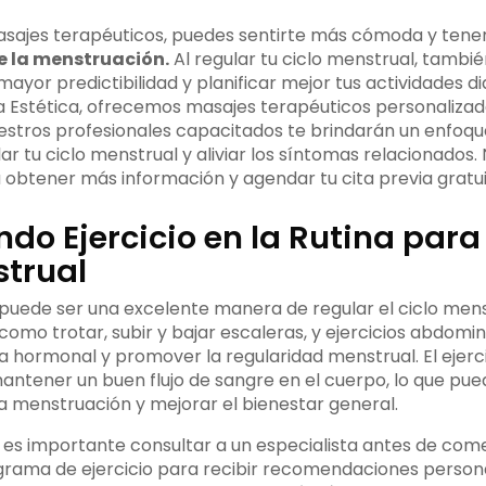
asajes terapéuticos, puedes sentirte más cómoda y tene
e la menstruación.
Al regular tu ciclo menstrual, tambi
yor predictibilidad y planificar mejor tus actividades dia
 Estética, ofrecemos masajes terapéuticos personalizad
estros profesionales capacitados te brindarán un enfoqu
ar tu ciclo menstrual y aliviar los síntomas relacionados.
obtener más información y agendar tu cita previa gratui
do Ejercicio en la Rutina para
strual
r puede ser una excelente manera de regular el ciclo mens
 como trotar, subir y bajar escaleras, y ejercicios abdom
a hormonal y promover la regularidad menstrual. El ejerci
ntener un buen flujo de sangre en el cuerpo, lo que pued
a menstruación y mejorar el bienestar general.
es importante consultar a un especialista antes de com
grama de ejercicio para recibir recomendaciones persona