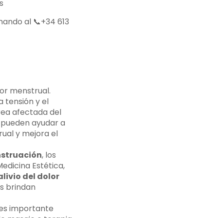
s
mando al 📞+34 613
lor menstrual.
 tensión y el
rea afectada del
e pueden ayudar a
rual y mejora el
nstruación
, los
edicina Estética,
alivio del dolor
s brindan
 es importante