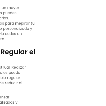
r un mayor
én puedes
rias.
os para mejorar tu
e personalizado y
 No dudes en
ta.
 Regular el
trual. Realizar
inales puede
cio regular
e reducir el
enzar
lizadas y