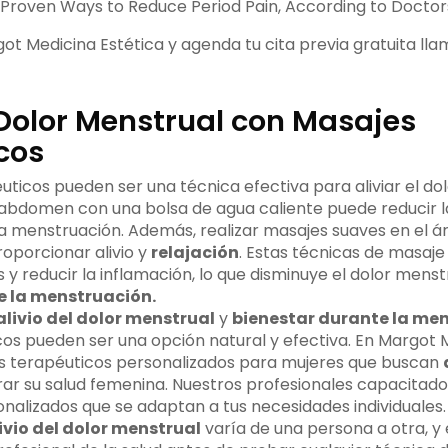
11 Proven Ways to Reduce Period Pain, According to Doctor
t Medicina Estética y agenda tu cita previa gratuita lla
 Dolor Menstrual con Masajes
cos
ticos pueden ser una técnica efectiva para aliviar el do
l abdomen con una bolsa de agua caliente puede reducir la
a menstruación. Además, realizar masajes suaves en el á
porcionar alivio y
relajación
. Estas técnicas de masaj
s y reducir la inflamación, lo que disminuye el dolor menst
e la menstruación.
alivio del dolor menstrual
y
bienestar durante la me
os pueden ser una opción natural y efectiva. En Margot M
 terapéuticos personalizados para mujeres que buscan
ar su salud femenina. Nuestros profesionales capacitado
nalizados que se adaptan a tus necesidades individuales.
ivio del dolor menstrual
varía de una persona a otra, y