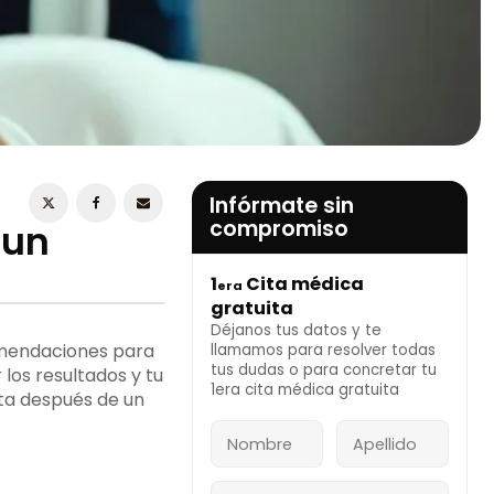
ESTOY DE ACUERDO CON LA
POLÍTICA DE
PRIVACIDAD
Infórmate sin
compromiso
 un
1
Cita médica
era
INFÓRMATE AHORA
gratuita
Déjanos tus datos y te
omendaciones para
llamamos para resolver todas
tus dudas o para concretar tu
los resultados y tu
1era cita médica gratuita
nta después de un