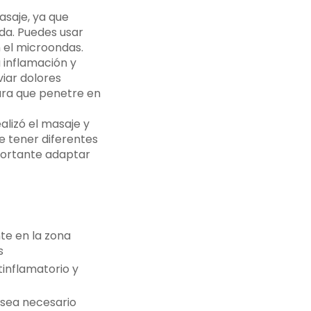
asaje, ya que
ada. Puedes usar
 el microondas.
 inflamación y
viar dolores
ara que penetre en
alizó el masaje y
e tener diferentes
portante adaptar
te en la zona
s
inflamatorio y
 sea necesario