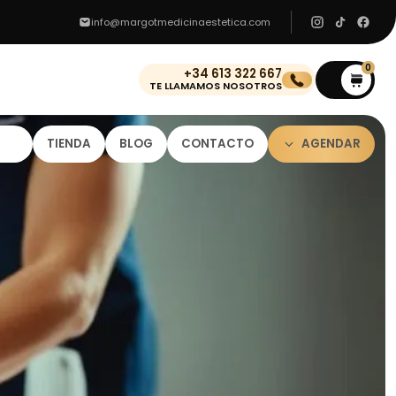
info@margotmedicinaestetica.com
0
+34 613 322 667
0
TE LLAMAMOS NOSOTROS
TIENDA
BLOG
CONTACTO
AGENDAR