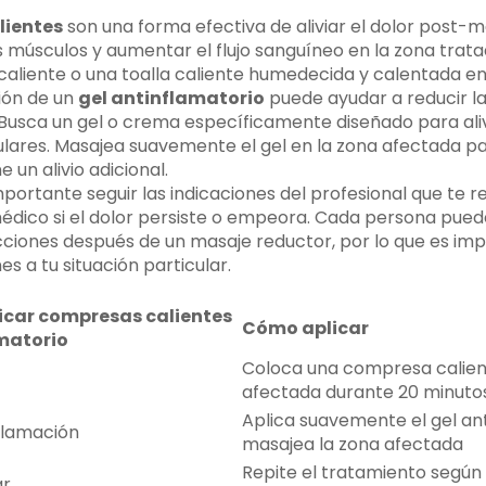
lientes
son una forma efectiva de aliviar el dolor post-m
s músculos y aumentar el flujo sanguíneo en la zona trat
caliente o una toalla caliente humedecida y calentada en
ión de un
gel antinflamatorio
puede ayudar a reducir la
. Busca un gel o crema específicamente diseñado para ali
ulares. Masajea suavemente el gel en la zona afectada p
e un alivio adicional.
ortante seguir las indicaciones del profesional que te re
édico si el dolor persiste o empeora. Cada persona pued
ciones después de un masaje reductor, por lo que es im
 a tu situación particular.
licar compresas calientes
Cómo aplicar
amatorio
Coloca una compresa calien
afectada durante 20 minuto
Aplica suavemente el gel ant
flamación
masajea la zona afectada
Repite el tratamiento según
ar