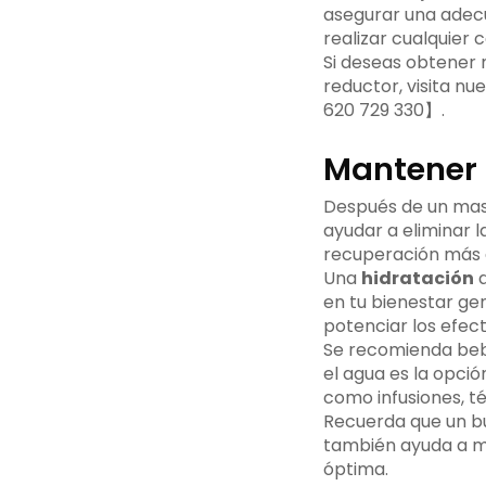
asegurar una adecu
realizar cualquier 
Si deseas obtener
reductor, visita n
620 729 330】.
Mantener 
Después de un mas
ayudar a eliminar l
recuperación más ef
Una
hidratación
a
en tu bienestar gen
potenciar los efec
Se recomienda bebe
el agua es la opc
como infusiones, t
Recuerda que un bue
también ayuda a m
óptima.