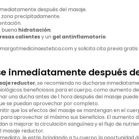
nmediatamente después del masaje.
la zona precipitadamente.
entación.
a buena
hidratación
.
esas calientes
y un
gel antinflamatorio
.
margotmedicinaestetica.com y solicita cita previa gratis
e inmediatamente después de
aje reductor
, se recomienda no ducharse inmediatamen
siológicos beneficiosos para el cuerpo, como aumento del 
mar una ducha antes de 1 hora después del masaje puede 
que se puedan aprovechar por completo.
itir que los efectos del masaje se mantengan en el cue
para aprovechar al máximo sus beneficios. El aumento del
an a mejorar la circulación sanguínea y el flujo de nutrien
l masaje reductor.
mediato, le estás brindando a tu cuerpo la oportunidad de