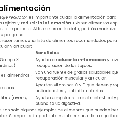
 alimentación
aje reductor
, es importante cuidar la alimentación para
 tejidos y
reducir la inflamación
. Existen alimentos es
este proceso. Al incluirlos en tu dieta, podrás maximizar 
tu progreso.
 presentamos una lista de alimentos recomendados para 
lar y articular:
Beneficios
n Omega 3
Ayudan a
reducir la inflamación
y fav
ardinas)
recuperación de los tejidos.
Son una fuente de grasas saludables q
ces, almendras)
recuperación muscular y articular.
Aportan vitaminas C y E, que tienen pr
frescas
antioxidantes y antiinflamatorias.
 fibra (avena,
Ayudan a regular el tránsito intestinal
buena salud digestiva.
 son solo algunos ejemplos de alimentos que pueden ben
tor. Siempre es importante mantener una dieta equilibr