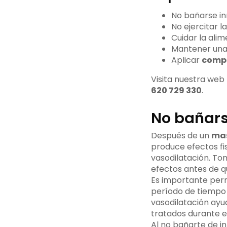
No bañarse i
No ejercitar 
Cuidar la alim
Mantener un
Aplicar
compr
Visita nuestra web 
620 729 330
.
No bañars
Después de un
mas
produce efectos fi
vasodilatación. To
efectos antes de 
Es importante perm
período de tiempo 
vasodilatación ayud
tratados durante e
Al no bañarte de in