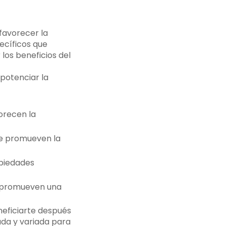
 favorecer la
pecíficos que
los beneficios del
potenciar la
orecen la
ue promueven la
opiedades
 y promueven una
eficiarte después
ada y variada para