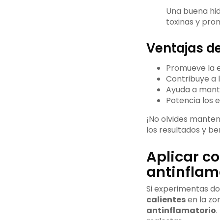
Una buena hid
toxinas y pro
Ventajas d
Promueve la e
Contribuye a la
Ayuda a mante
Potencia los 
¡No olvides manten
los resultados y be
Aplicar c
antinflam
Si experimentas do
calientes
en la zo
antinflamatorio
.