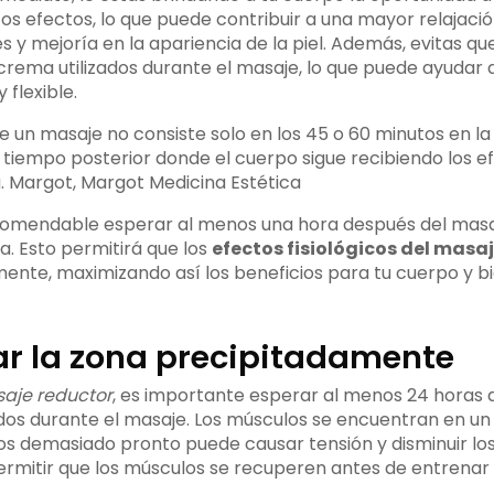
s efectos, lo que puede contribuir a una mayor relajació
s y mejoría en la apariencia de la piel. Además, evitas qu
 crema utilizados durante el masaje, lo que puede ayudar a 
flexible.
de un masaje no consiste solo en los 45 o 60 minutos en la 
 tiempo posterior donde el cuerpo sigue recibiendo los e
a. Margot, Margot Medicina Estética
ecomendable esperar al menos una hora después del masa
. Esto permitirá que los
efectos fisiológicos del masa
mente, maximizando así los beneficios para tu cuerpo y b
tar la zona precipitadamente
aje reductor
, es importante esperar al menos 24 horas a
dos durante el masaje. Los músculos se encuentran en un
los demasiado pronto puede causar tensión y disminuir lo
ermitir que los músculos se recuperen antes de entrena