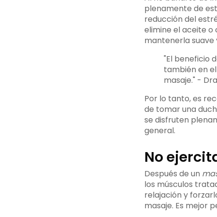
plenamente de esto
reducción del estré
elimine el aceite o
mantenerla suave y 
"El beneficio 
también en el
masaje." - Dr
Por lo tanto, es r
de tomar una ducha
se disfruten plena
general.
No ejerci
Después de un
mas
los músculos trata
relajación y forzar
masaje. Es mejor p