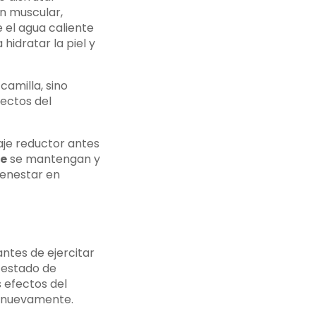
n muscular,
e el agua caliente
hidratar la piel y
camilla, sino
fectos del
je reductor antes
je
se mantengan y
ienestar en
ntes de ejercitar
 estado de
s efectos del
r nuevamente.