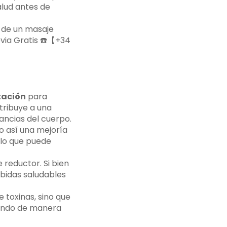
alud antes de
 de un masaje
evia Gratis ☎️【+34
tación
para
ntribuye a una
tancias del cuerpo.
o así una mejoría
 lo que puede
reductor. Si bien
bidas saludables
 toxinas, sino que
ando de manera