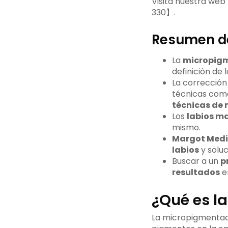
Visita nuestra web
330】.
Resumen de
La
micropigm
definición de l
La corrección
técnicas com
técnicas de 
Los
labios m
mismo.
Margot Medi
labios
y soluc
Buscar a un
p
resultados
e
¿Qué es l
La micropigmentaci