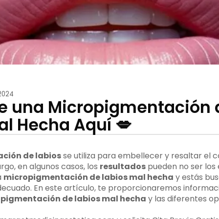
2024
ge una Micropigmentación 
al Hecha Aquí 💋
ción de labios
se utiliza para embellecer y resaltar el c
argo, en algunos casos, los
resultados
pueden no ser los 
a
micropigmentación de labios mal hecha
y estás bus
adecuado. En este artículo, te proporcionaremos informa
pigmentación de labios mal hecha
y las diferentes o