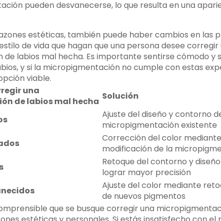
ción pueden desvanecerse, lo que resulta en una aparie
azones estéticas, también puede haber cambios en las p
 estilo de vida que hagan que una persona desee corregir
de labios mal hecha. Es importante sentirse cómodo y s
labios, y si la micropigmentación no cumple con estas exp
opción viable.
regir una
Solución
ón de labios mal hecha
Ajuste del diseño y contorno de
os
micropigmentación existente
Corrección del color mediante
iados
modificación de la micropigm
Retoque del contorno y diseño 
s
lograr mayor precisión
Ajuste del color mediante reto
anecidos
de nuevos pigmentos
comprensible que se busque corregir una micropigmentac
nes estéticas y personales. Si estás insatisfecho con el 