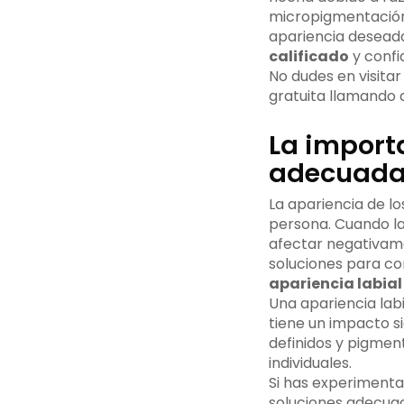
micropigmentación
apariencia desead
calificado
y confi
No dudes en visita
gratuita llamando 
La import
adecuad
La apariencia de lo
persona. Cuando la
afectar negativame
soluciones para co
apariencia labial
Una apariencia lab
tiene un impacto si
definidos y pigmen
individuales.
Si has experiment
soluciones adecuad