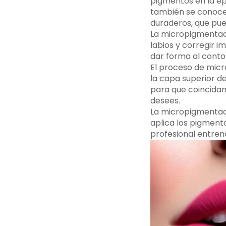
pigmentos en la epi
también se cono
duraderos, que pue
La micropigmentaci
labios y corregir i
dar forma al conto
El proceso de micr
la capa superior d
para que coincidan 
desees.
La micropigmentació
aplica los pigment
profesional entrena