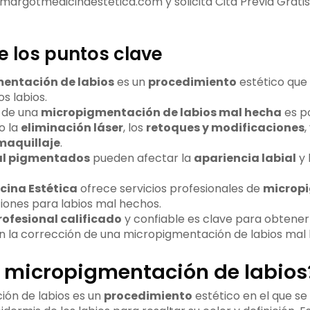
 margotmedicinaestetica.com y solicita Cita Previa Grati
 los puntos clave
entación de labios
es un
procedimiento
estético que r
os labios.
 de una
micropigmentación de labios mal hecha
es po
o la
eliminación láser
, los
retoques y modificaciones
,
maquillaje
.
al pigmentados
pueden afectar la
apariencia labial
y 
cina Estética
ofrece servicios profesionales de
microp
iones para labios mal hechos.
rofesional calificado
y confiable es clave para obtener
n la corrección de una micropigmentación de labios mal
a micropigmentación de labios
ón de labios es un
procedimiento
estético en el que se