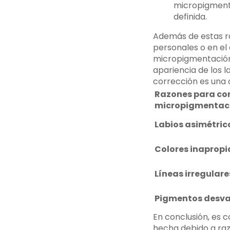
micropigmenta
definida.
Además de estas r
personales o en el
micropigmentación 
apariencia de los 
corrección es una 
Razones para cor
micropigmentaci
Labios asimétric
Colores inaprop
Líneas irregulare
Pigmentos desv
En conclusión, es 
hecha debido a razo