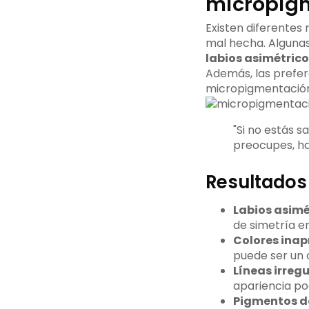
micropigm
Existen diferentes
mal hecha. Algunas
labios asimétrico
Además, las prefer
micropigmentación
"Si no estás s
preocupes, hay
Resultados 
Labios asimé
de simetría en
Colores ina
puede ser un 
Líneas irreg
apariencia poc
Pigmentos d