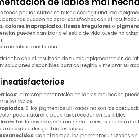
entación de labios mal hech
 razones por las cuales se busca corregir una micropigme
 personas pueden no estar satisfechas con el resultado 
s
,
colores inapropiados
,
líneas irregulares
o
pigment
encias pueden cambiar o el estilo de vida puede no adapt
.
atisfecho con el resultado de tu micropigmentación de lab
 soluciones disponibles para corregirlo y mejorar su apar
insatisfactorios
tricos
: La micropigmentación de labios mal hecha puede 
tre los labios.
propiados
: Si los pigmentos utilizados no son los adecuado
color poco natural o poco favorecedor en los labios.
ulares
: Las líneas de contorno poco precisas pueden dar 
o definida o desigual de los labios.
esvanecidos
: Con el tiempo, los pigmentos utilizados en 