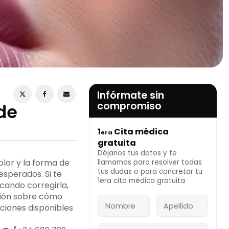
ESTOY DE ACUERDO CON LA
POLÍTICA DE
PRIVACIDAD
Infórmate sin
compromiso
de
1
Cita médica
era
INFÓRMATE AHORA
gratuita
Déjanos tus datos y te
olor y la forma de
llamamos para resolver todas
tus dudas o para concretar tu
esperados. Si te
1era cita médica gratuita
cando corregirla,
ción sobre cómo
pciones disponibles