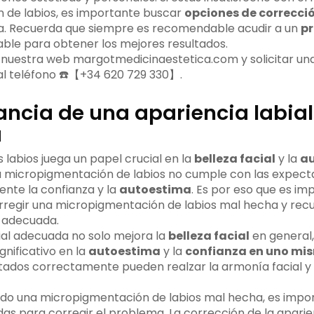
 de labios, es importante buscar
opciones de correcci
a. Recuerda que siempre es recomendable acudir a un
pr
able para obtener los mejores resultados.
r nuestra web margotmedicinaestetica.com y solicitar una
al teléfono ☎️【+34 620 729 330】.
ancia de una apariencia labial
a
s labios juega un papel crucial en la
belleza facial
y la
a
 micropigmentación de labios no cumple con las expecta
nte la confianza y la
autoestima
. Es por eso que es i
rregir una micropigmentación de labios mal hecha y rec
adecuada.
ial adecuada no solo mejora la
belleza facial
en general,
gnificativo en la
autoestima
y la
confianza en uno mi
tados correctamente pueden realzar la armonía facial y 
ado una micropigmentación de labios mal hecha, es impo
as para corregir el problema. La corrección de la aparien