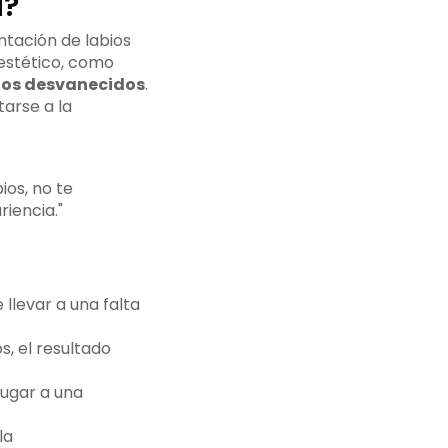
a?
ntación de labios
estético, como
os desvanecidos
.
arse a la
ios, no te
iencia."
llevar a una falta
s, el resultado
lugar a una
la