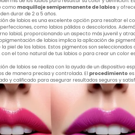
dermis de los labios para resaltar su color y definición. 
ce como
maquillaje semipermanente de labios
y ofrec
den durar de 2 a 5 años.
ón de labios es una excelente opción para resaltar el col
mperfecciones, como labios pálidos o descoloridos. Además
rno labial, proporcionando un aspecto más juvenil y atrac
opigmentación de labios implica la aplicación de pigmen
e la piel de los labios. Estos pigmentos son seleccionado
con el tono natural de tus labios o para crear un color e
n de labios se realiza con la ayuda de un dispositivo es
os de manera precisa y controlada. El
procedimiento
es 
do y calificado para asegurar resultados seguros y satisf