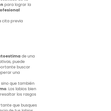
ón
para lograr la
ofesional
 cita previa
utoestima
de una
tivas, puede
mportante buscar
uperar una
 sino que también
smo
. Los labios bien
resaltar los rasgos
rtante que busques
cia de tus labios