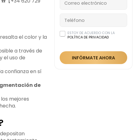
s ☎️【+34 620 729
ESTOY DE ACUERDO CON LA
esalta el color y la
POLÍTICA DE PRIVACIDAD
sible a través de
 y el uso de
INFÓRMATE AHORA
la confianza en sí
igmentación de
 los mejores
 hecha.
?
 depositan