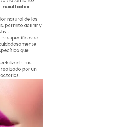
Este tratamiento
e
resultados
or natural de los
, permite definir y
tivo.
tos específicos en
s cuidadosamente
specífico que
pecializado que
realizado por un
actorios.