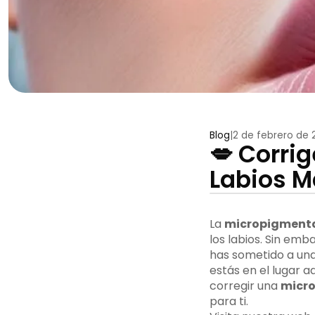
Blog
|
2 de febrero de 
💋 Corri
Labios M
La
micropigmenta
los labios. Sin emb
has sometido a un
estás en el lugar 
corregir una
micro
para ti.