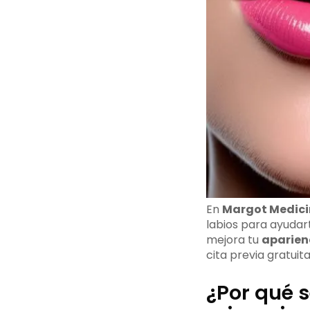
En
Margot Medici
labios para ayudart
mejora tu
aparienc
cita previa gratuit
¿Por qué 