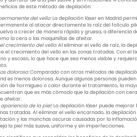
eneficios de este método de depilación:
permanente del vello:
La depilación láser en Madrid permit
rmanente al atacar directamente la raíz del folículo pil
 vuelva a crecer de manera rápida y gruesa, a diferencia
mo la cera o las maquinillas de afeitar.
l crecimiento del vello:
Al eliminar el vello de raíz, la dep
 el crecimiento del vello en las zonas tratadas. Con el ti
ino y escaso, lo que hace que sea menos visible y requie
to.
s doloroso:
Comparado con otros métodos de depilación,
drid es menos dolorosa. Aunque algunas personas puede
ción de hormigueo o calor durante el tratamiento, la mayo
cuentran que es más cómodo que la depilación con cera 
e afeitar.
apariencia de la piel:
La depilación láser puede mejorar l
onas tratadas. Al eliminar el vello encarnado, la depilación
ación y las manchas oscuras causadas por la inflamación
deja la piel más suave, uniforme y sin imperfecciones.