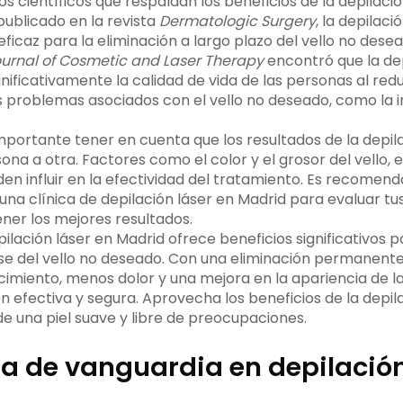
os científicos que respaldan los beneficios de la depilació
publicado en la revista
Dermatologic Surgery
, la depilaci
ficaz para la eliminación a largo plazo del vello no desea
urnal of Cosmetic and Laser Therapy
encontró que la dep
ificativamente la calidad de vida de las personas al redu
 problemas asociados con el vello no deseado, como la irr
mportante tener en cuenta que los resultados de la depil
ona a otra. Factores como el color y el grosor del vello, el 
en influir en la efectividad del tratamiento. Es recomen
 una clínica de depilación láser en Madrid para evaluar t
ener los mejores resultados.
ilación láser en Madrid ofrece beneficios significativos 
e del vello no deseado. Con una eliminación permanente 
imiento, menos dolor y una mejora en la apariencia de la 
n efectiva y segura. Aprovecha los beneficios de la depil
de una piel suave y libre de preocupaciones.
a de vanguardia en depilación