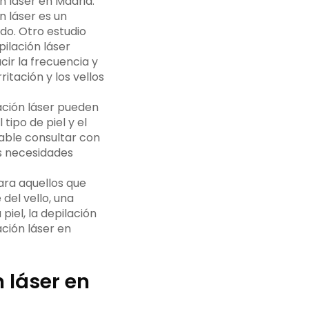
n láser en Madrid.
ón láser es un
do. Otro estudio
ilación láser
cir la frecuencia y
itación y los vellos
ación láser pueden
tipo de piel y el
dable consultar con
us necesidades
para aquellos que
del vello, una
piel, la depilación
ación láser en
 láser en