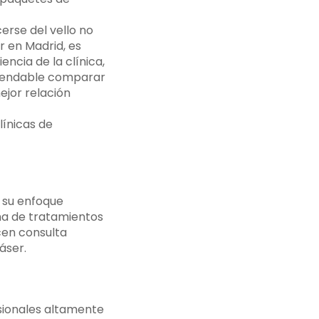
erse del vello no
r en Madrid, es
ncia de la clínica,
comendable comparar
ejor relación
línicas de
y su enfoque
ma de tratamientos
cen consulta
áser.
sionales altamente