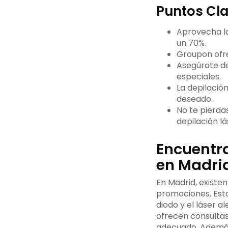
Beneficios
Puntos Cla
Depilación
de la
láser
depilación
Aprovecha la
definitiva
láser definitiva
un 70%.
en Madrid
en Madrid:
Groupon ofre
Ofertas de depilación
Asegúrate de
láser en diferentes zonas
especiales.
del cuerpo
La depilació
Experiencias de clientes
deseado.
satisfechos con la
No te pierdas
depilación láser en Madrid
depilación lá
Cómo elegir
la mejor clínica
Evaluación
Encuentra
de depilación
de
láser en Madrid
profesionales
en Madri
La
y equipos
depilación
Beneficios de
En Madrid, existe
láser en
la depilación
Opiniones
promociones. Estas
Madrid: un
láser en
de otros
diodo y el láser a
método
Madrid
clientes
ofrecen consultas
eficaz y
Cómo
Precios y
adecuado. Además