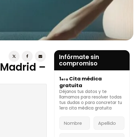
ESTOY DE ACUERDO CON LA
POLÍTICA DE
PRIVACIDAD
Infórmate sin
compromiso
 Madrid –
1
Cita médica
era
INFÓRMATE AHORA
gratuita
Déjanos tus datos y te
llamamos para resolver todas
rid
tus dudas o para concretar tu
tica Avanzada
1era cita médica gratuita
ina Estética Dra.
ones en