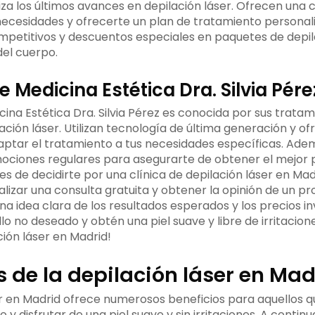
iza los últimos avances en depilación láser. Ofrecen una 
necesidades y ofrecerte un plan de tratamiento personal
mpetitivos y descuentos especiales en paquetes de depil
del cuerpo.
de Medicina Estética Dra. Silvia Pére
cina Estética Dra. Silvia Pérez es conocida por sus trata
ación láser. Utilizan tecnología de última generación y o
aptar el tratamiento a tus necesidades específicas. Adem
ociones regulares para asegurarte de obtener el mejor p
s de decidirte por una clínica de depilación láser en Mad
izar una consulta gratuita y obtener la opinión de un pro
na idea clara de los resultados esperados y los precios i
lo no deseado y obtén una piel suave y libre de irritacion
ción láser en Madrid!
s de la depilación láser en Mad
er en Madrid ofrece numerosos beneficios para aquellos 
o y disfrutar de una piel suave y sin irritaciones. A conti