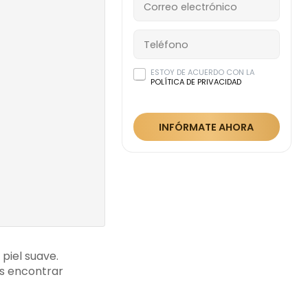
aptados a las
as promociones?
les para
uita en clínicas
ESTOY DE ACUERDO CON LA
definitiva en
POLÍTICA DE PRIVACIDAD
INFÓRMATE AHORA
profesionales y
ón láser en
tros clientes
mociones
ínica de
ita
 piel suave.
ás encontrar