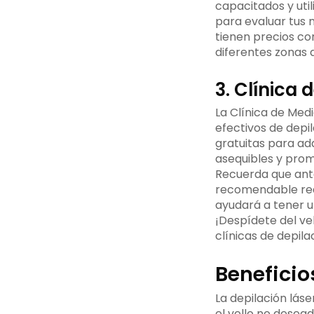
capacitados y util
para evaluar tus 
tienen precios co
diferentes zonas 
3. Clínica 
La Clínica de Medi
efectivos de depil
gratuitas para ad
asequibles y prom
Recuerda que ante
recomendable real
ayudará a tener u
¡Despídete del vel
clínicas de depila
Beneficio
La depilación lás
el vello no desead