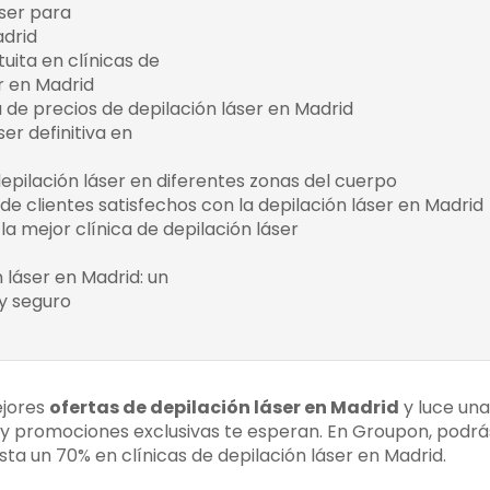
áser para
Tratamientos de depilación láser ad
¿Por qué aprovechar est
drid
necesidades masculinas
uita en clínicas de
Promociones y descuentos especia
Beneficios de la consulta grat
r en Madrid
hombres
de depilación láser en Madrid
de precios de depilación láser en Madrid
ser definitiva en
Beneficios de la depilación láser 
Madrid:
epilación láser en diferentes zonas del cuerpo
de clientes satisfechos con la depilación láser en Madrid
la mejor clínica de depilación láser
Evaluación de 
equipos
n láser en Madrid: un
Beneficios de la depilaci
Opiniones de o
y seguro
Madrid
Precios y pro
Cómo elegir la mejor cl
Consulta gratu
depilación láser en Madrid
ejores
ofertas de depilación láser en Madrid
y luce una
 y promociones exclusivas te esperan. En Groupon, podr
ta un 70% en clínicas de depilación láser en Madrid.