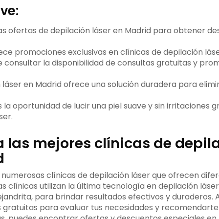
ve:
s ofertas de depilación láser en Madrid para obtener d
ce promociones exclusivas en clínicas de depilación láse
 consultar la disponibilidad de consultas gratuitas y pr
n láser en Madrid ofrece una solución duradera para elimin
 la oportunidad de lucir una piel suave y sin irritaciones g
ser.
 las mejores clínicas de depila
d
n numerosas clínicas de depilación láser que ofrecen dife
 clínicas utilizan la última tecnología en depilación láse
lejandrita, para brindar resultados efectivos y duraderos. 
 gratuitas para evaluar tus necesidades y recomendarte
, puedes encontrar ofertas y descuentos especiales en