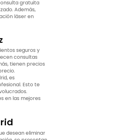
consulta gratuita
izado. Además,
ación láser en
z
mientos seguros y
frecen consultas
ás, tienen precios
recio.
rid, es
fesional. Esto te
nvolucrados.
es en las mejores
rid
que desean eliminar
nuación, se presentan