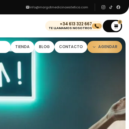
info@margotmedicinaestetica.com
0
+34 613 322 667
0
TE LLAMAMOS NOSOTROS
TIENDA
BLOG
CONTACTO
AGENDAR