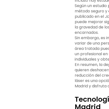
Incluso hay estudi
Según un estudio 
método seguro y e
publicado en el
Jo
puede mejorar sign
la gravedad de los
encarnados.
Sin embargo, es i
variar de una pers
área tratada pued
un profesional en
individuales y obt
En resumen, la dep
quieren deshacers
reducción del crec
láser es una opció
Madrid y disfruta 
Tecnologí
Madrid