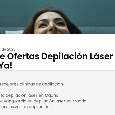
e de 2023
 Ofertas Depilación Láser
Ya!
 mejores clínicas de depilación
1. Clínica Láser Mad
d
2. Centro de Esté
 la depilación láser en Madrid
Elena Carazo
e vanguardia en depilación láser en Madrid
3. Clínica de Medic
exclusivas en depilación
Beneficios de las promoci
Silvia Pérez
d
depilación láser en Madrid: