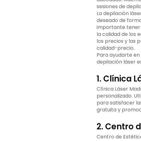
seguro
elegir la
promociones
sesiones de depila
Conclusión
mejor clínica
La depilación lás
de depilación
Consulta
deseado de forma s
láser en
gratuita
importante tener 
Madrid
la calidad de los
los precios y las
calidad-precio.
Para ayudarte en 
depilación láser e
1. Clínica 
Clínica Láser Mad
personalizado. Ut
para satisfacer l
gratuita y promoc
2. Centro 
Centro de Estéti