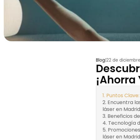
Blog
|
22 de diciembr
Puntos Clave:
Descubre
Encuentra
1. Clínica
las mejores
Láser
¡Ahorra 
clínicas de
Madrid
depilación
2.
láser en
Centro de
Puntos Clave:
Madrid
Estética
Encuentra las
Beneficios de la
Avanzada
láser en Madri
depilación láser en Madrid
Elena
Beneficios de
Tecnología de
Carazo
Tecnología d
vanguardia en depilación
3.
Promociones 
láser en Madrid
Clínica de
láser en Madri