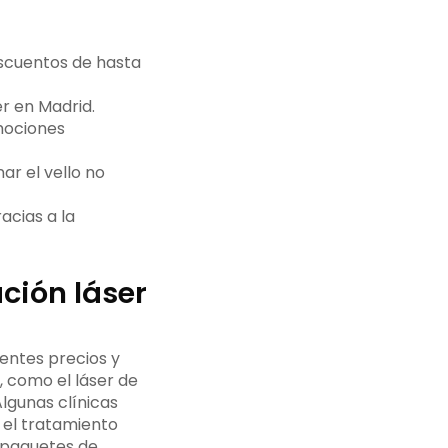
escuentos de hasta
r en Madrid.
omociones
ar el vello no
racias a la
ción láser
rentes precios y
r, como el láser de
Algunas clínicas
 el tratamiento
 paquetes de