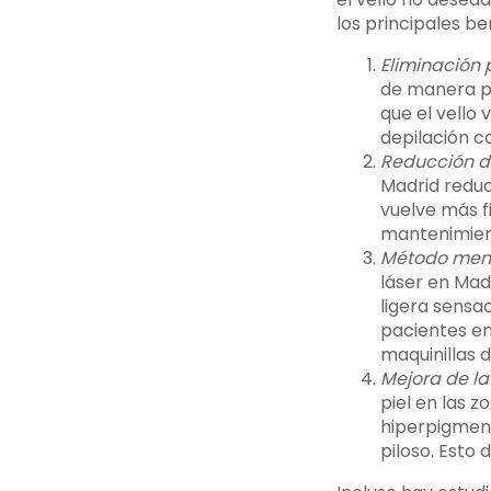
los principales b
Eliminación 
de manera pe
que el vello
depilación co
Reducción de
Madrid reduce
vuelve más f
mantenimien
Método meno
láser en Ma
ligera sensa
pacientes en
maquinillas d
Mejora de la 
piel en las z
hiperpigment
piloso. Esto 