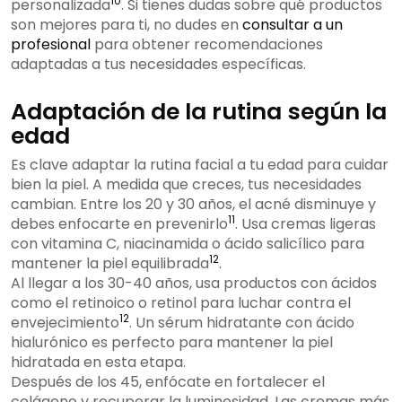
10
personalizada
. Si tienes dudas sobre qué productos
son mejores para ti, no dudes en
consultar a un
profesional
para obtener recomendaciones
adaptadas a tus necesidades específicas.
Adaptación de la rutina según la
edad
Es clave adaptar la rutina facial a tu edad para cuidar
bien la piel. A medida que creces, tus necesidades
cambian. Entre los 20 y 30 años, el acné disminuye y
11
debes enfocarte en prevenirlo
. Usa cremas ligeras
con vitamina C, niacinamida o ácido salicílico para
12
mantener la piel equilibrada
.
Al llegar a los 30-40 años, usa productos con ácidos
como el retinoico o retinol para luchar contra el
12
envejecimiento
. Un sérum hidratante con ácido
hialurónico es perfecto para mantener la piel
hidratada en esta etapa.
Después de los 45, enfócate en fortalecer el
colágeno y recuperar la luminosidad. Las cremas más