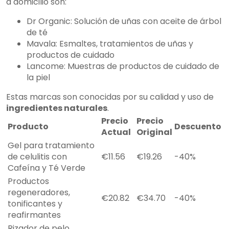
a domicilio son:
Dr Organic: Solución de uñas con aceite de árbol
de té
Mavala: Esmaltes, tratamientos de uñas y
productos de cuidado
Lancome: Muestras de productos de cuidado de
la piel
Estas marcas son conocidas por su calidad y uso de
ingredientes naturales
.
Precio
Precio
Producto
Descuento
Actual
Original
Gel para tratamiento
de celulitis con
€11.56
€19.26
-40%
Cafeína y Té Verde
Productos
regeneradores,
€20.82
€34.70
-40%
tonificantes y
reafirmantes
Rizador de pelo