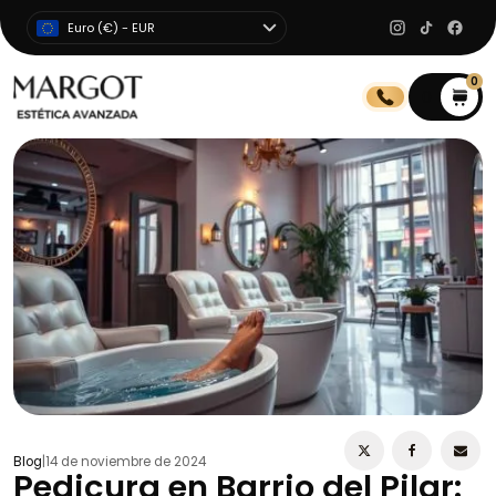
Euro (€) - EUR
0
0
Blog
|
14 de noviembre de 2024
Pedicura en Barrio del Pilar: