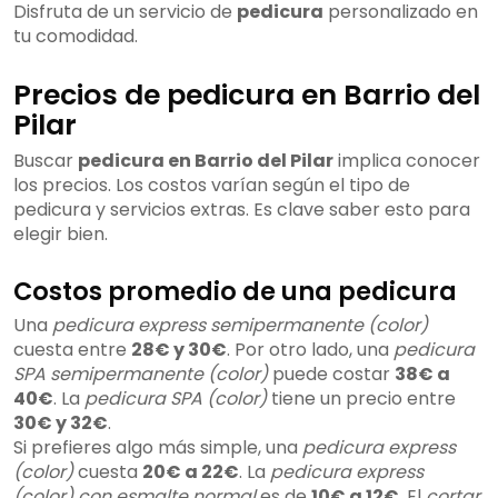
Disfruta de un servicio de
pedicura
personalizado en
tu comodidad.
Precios de pedicura en Barrio del
Pilar
Buscar
pedicura en Barrio del Pilar
implica conocer
los precios. Los costos varían según el tipo de
pedicura y servicios extras. Es clave saber esto para
elegir bien.
Costos promedio de una pedicura
Una
pedicura express semipermanente (color)
cuesta entre
28€ y 30€
. Por otro lado, una
pedicura
SPA semipermanente (color)
puede costar
38€ a
40€
. La
pedicura SPA (color)
tiene un precio entre
30€ y 32€
.
Si prefieres algo más simple, una
pedicura express
(color)
cuesta
20€ a 22€
. La
pedicura express
(color) con esmalte normal
es de
10€ a 12€
. El
cortar