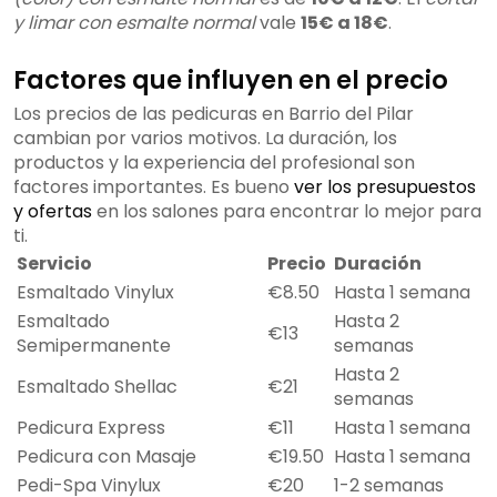
y limar con esmalte normal
vale
15€ a 18€
.
Factores que influyen en el precio
Los precios de las pedicuras en Barrio del Pilar
cambian por varios motivos. La duración, los
productos y la experiencia del profesional son
factores importantes. Es bueno
ver los presupuestos
y ofertas
en los salones para encontrar lo mejor para
ti.
Servicio
Precio
Duración
Esmaltado Vinylux
€8.50
Hasta 1 semana
Esmaltado
Hasta 2
€13
Semipermanente
semanas
Hasta 2
Esmaltado Shellac
€21
semanas
Pedicura Express
€11
Hasta 1 semana
Pedicura con Masaje
€19.50
Hasta 1 semana
Pedi-Spa Vinylux
€20
1-2 semanas